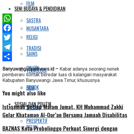
FILM
SENI BUDAYA & PENDIDIKAN
SASTRA
WhatsApp
NUSANTARA
RELIGI
Facebook
Twitter
TRADISI
SAINS
Telegram
Share
GALERI
Banyuwangi,Spotnews.id –
Kabar adanya seorang nenek
TEKNOLOGI
pemberani sontak beredar luas di kalangan masyarakat
Kabupaten Banyuwangi Jawa Timur, khususnya.
SOSOK
FILM
You might also like
SOSIAL DAN POLITIK
Istiqamah Setiap Malam Jumat, KH Muhammad Zakki
SASTRA
Gelar Khataman Al-Qur’an Bersama Jamaah Disabilitas
PRESPEKTIF
RELIGI
BAZNAS Kota Probolinggo Perkuat Sinergi dengan