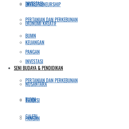
INVESTASI
ENTREPRENEURSHIP
PERTANIAN DAN PERKEBUNAN
EKONOMI KREATIF
BUMN
KEUANGAN
PANGAN
INVESTASI
SENI BUDAYA & PENDIDIKAN
PERTANIAN DAN PERKEBUNAN
NUSANTARA
BUMN
TRADISI
GALERI
PANGAN