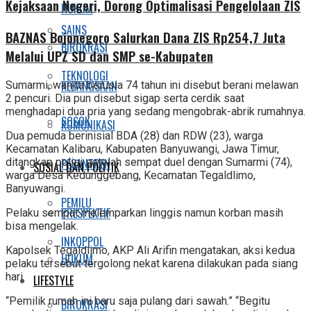
Kejaksaan Negeri, Dorong Optimalisasi Pengelolaan ZIS
HUKUM
SAINS
BAZNAS Bojonegoro Salurkan Dana ZIS Rp254,7 Juta
BIROKRASI
Melalui UPZ SD dan SMP se-Kabupaten
TEKNOLOGI
KEBANGSAAN
Sumarmi, wanita berusia 74 tahun ini disebut berani melawan
2 pencuri. Dia pun disebut sigap serta cerdik saat
menghadapi dua pria yang sedang mengobrak-abrik rumahnya.
SOSOK
KOMUNIKASI
Dua pemuda berinisial BDA (28) dan RDW (23), warga
Kecamatan Kalibaru, Kabupaten Banyuwangi, Jawa Timur,
ditangkap polisi setelah sempat duel dengan Sumarmi (74),
PESANTREN
SOSIAL DAN POLITIK
warga Desa Kedunggebang, Kecamatan Tegaldlimo,
Banyuwangi.
PEMILU
PRESPEKTIF
Pelaku sempat melemparkan linggis namun korban masih
bisa mengelak.
INKOPPOL
Kapolsek Tegaldlimo, AKP Ali Arifin mengatakan, aksi kedua
HUKUM
pelaku tersebut tergolong nekat karena dilakukan pada siang
hari.
LIFESTYLE
“Pemilik rumah ini baru saja pulang dari sawah.” “Begitu
BIROKRASI