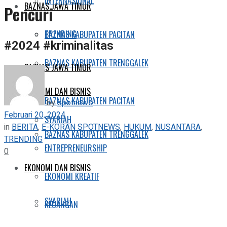
INTERNASIONAL
BAZNAS JAWA TIMUR
Pencuri
TRENDING
BAZNAS KABUPATEN PACITAN
#2024 #kriminalitas
BAZNAS KABUPATEN TRENGGALEK
BAZNAS JAWA TIMUR
EKONOMI DAN BISNIS
BAZNAS KABUPATEN PACITAN
by
spotnews
Februari 20, 2024
SYARIAH
in
BERITA
,
E-KORAN SPOTNEWS
,
HUKUM
,
NUSANTARA
,
BAZNAS KABUPATEN TRENGGALEK
TRENDING
ENTREPRENEURSHIP
0
EKONOMI DAN BISNIS
EKONOMI KREATIF
SYARIAH
KEUANGAN