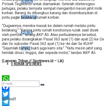
FASHION
Polsek Tegaldimo untuk diamankan. Setelah diinterogasi
petugas, pelaku ternyata sempat mengambil mesin jahit milik
korban. Barang itu dibungkus karung dan disembunyikan di
KESEHATAN
pintu pagar belakang rumah korban.
“Dugaannya, mereka masuk ke dalam rumah melalui pintu
belakang.” “Karena pintu rumah kondisinya rusak saat dicek
KULINER
oleh pemilik,” terang AKP Ali. Atas perbuatannya tersebut,
para pelaku disangkakan Pasal 363 ayat (1) dan ayat (2) ke-2e
dan 3e subsider Pasal 363 ayat (1) ke-4e dan 5e KUHP.
SPORT
“Sejumlah barang bukti juga kami sita.” “Yaitu mesin jahit yang
hendak dicuri, linggis, dan sepeda motor,” tandas AKP Ali.
(Laporan: Tribun // Spotnews.id – Lik)
E-KORAN SPOTNEWS
WhatsApp
Facebook
No Result
Twitter