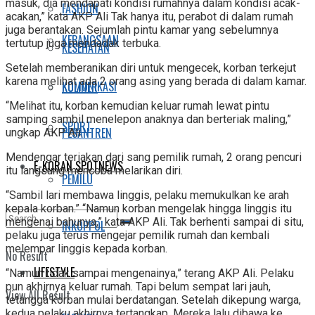
masuk, dia mendapati kondisi rumahnya dalam kondisi acak-
FASHION
acakan,” kata AKP Ali Tak hanya itu, perabot di dalam rumah
juga berantakan. Sejumlah pintu kamar yang sebelumnya
KEBANGSAAN
tertutup juga mendadak terbuka.
KESEHATAN
Setelah memberanikan diri untuk mengecek, korban terkejut
karena melihat ada 2 orang asing yang berada di dalam kamar.
KOMUNIKASI
KULINER
“Melihat itu, korban kemudian keluar rumah lewat pintu
samping sambil menelepon anaknya dan berteriak maling,”
SPORT
PESANTREN
ungkap AKP Ali.
Mendengar teriakan dari sang pemilik rumah, 2 orang pencuri
E-KORAN SPOTNEWS
itu langsung mencoba melarikan diri.
PEMILU
“Sambil lari membawa linggis, pelaku memukulkan ke arah
kepala korban.” “Namun korban mengelak hingga linggis itu
mengenai bahunya,” kata AKP Ali. Tak berhenti sampai di situ,
INKOPPOL
pelaku juga terus mengejar pemilik rumah dan kembali
melempar linggis kepada korban.
No Result
LIFESTYLE
“Namun tidak sampai mengenainya,” terang AKP Ali. Pelaku
pun akhirnya keluar rumah. Tapi belum sempat lari jauh,
View All Result
tetangga korban mulai berdatangan. Setelah dikepung warga,
kedua pelaku akhirnya tertangkap. Mereka lalu dibawa ke