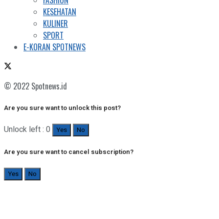
FASHION
KESEHATAN
KULINER
SPORT
E-KORAN SPOTNEWS
© 2022 Spotnews.id
Are you sure want to unlock this post?
Unlock left : 0
Yes
No
Are you sure want to cancel subscription?
Yes
No