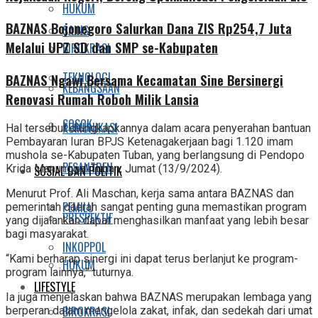
HUKUM
BAZNAS Bojonegoro Salurkan Dana ZIS Rp254,7 Juta
SAINS
Melalui UPZ SD dan SMP se-Kabupaten
BIROKRASI
TEKNOLOGI
BAZNAS Ngawi Bersama Kecamatan Sine Bersinergi
KEBANGSAAN
Renovasi Rumah Roboh Milik Lansia
SOSOK
KOMUNIKASI
Hal tersebut diungkapkannya dalam acara penyerahan bantuan
Pembayaran Iuran BPJS Ketenagakerjaan bagi 1.120 imam
mushola se-Kabupaten Tuban, yang berlangsung di Pendopo
PESANTREN
Krida Manunggal Tuban, Jumat (13/9/2024).
SOSIAL DAN POLITIK
Menurut Prof. Ali Maschan, kerja sama antara BAZNAS dan
PEMILU
pemerintah daerah sangat penting guna memastikan program
PRESPEKTIF
yang dijalankan dapat menghasilkan manfaat yang lebih besar
bagi masyarakat.
INKOPPOL
“Kami berharap sinergi ini dapat terus berlanjut ke program-
HUKUM
program lainnya,” tuturnya.
LIFESTYLE
Ia juga menjelaskan bahwa BAZNAS merupakan lembaga yang
BIROKRASI
berperan dalam mengelola zakat, infak, dan sedekah dari umat