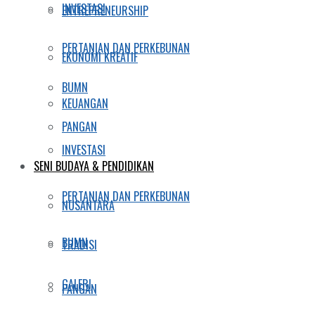
INVESTASI
ENTREPRENEURSHIP
PERTANIAN DAN PERKEBUNAN
EKONOMI KREATIF
BUMN
KEUANGAN
PANGAN
INVESTASI
SENI BUDAYA & PENDIDIKAN
PERTANIAN DAN PERKEBUNAN
NUSANTARA
BUMN
TRADISI
GALERI
PANGAN