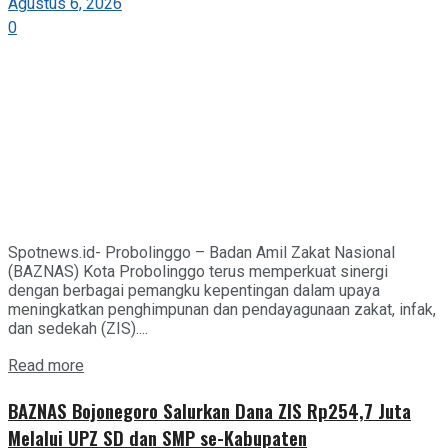
Agustus 6, 2026
0
Spotnews.id- Probolinggo – Badan Amil Zakat Nasional
(BAZNAS) Kota Probolinggo terus memperkuat sinergi
dengan berbagai pemangku kepentingan dalam upaya
meningkatkan penghimpunan dan pendayagunaan zakat, infak,
dan sedekah (ZIS)....
Details
Read more
BAZNAS Bojonegoro Salurkan Dana ZIS Rp254,7 Juta
Melalui UPZ SD dan SMP se-Kabupaten