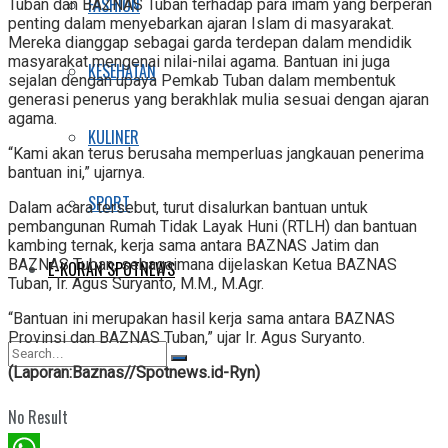
FASHION
Tuban dan BAZNAS Tuban terhadap para imam yang berperan
penting dalam menyebarkan ajaran Islam di masyarakat.
Mereka dianggap sebagai garda terdepan dalam mendidik
masyarakat mengenai nilai-nilai agama. Bantuan ini juga
KESEHATAN
sejalan dengan upaya Pemkab Tuban dalam membentuk
generasi penerus yang berakhlak mulia sesuai dengan ajaran
agama.
KULINER
“Kami akan terus berusaha memperluas jangkauan penerima
bantuan ini,” ujarnya.
SPORT
Dalam acara tersebut, turut disalurkan bantuan untuk
pembangunan Rumah Tidak Layak Huni (RTLH) dan bantuan
kambing ternak, kerja sama antara BAZNAS Jatim dan
BAZNAS Tuban, sebagaimana dijelaskan Ketua BAZNAS
E-KORAN SPOTNEWS
Tuban, Ir. Agus Suryanto, M.M., M.Agr.
“Bantuan ini merupakan hasil kerja sama antara BAZNAS
Provinsi dan BAZNAS Tuban,” ujar Ir. Agus Suryanto.
(Laporan:Baznas//Spotnews.id-Ryn)
No Result