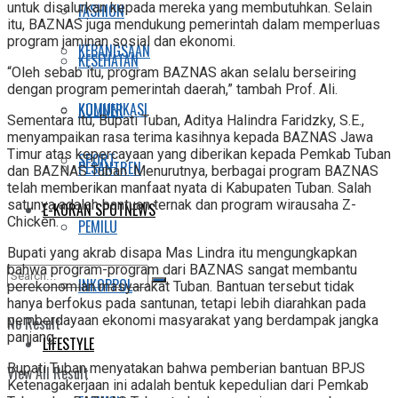
untuk disalurkan kepada mereka yang membutuhkan. Selain
FASHION
itu, BAZNAS juga mendukung pemerintah dalam memperluas
program jaminan sosial dan ekonomi.
KEBANGSAAN
KESEHATAN
“Oleh sebab itu, program BAZNAS akan selalu berseiring
dengan program pemerintah daerah,” tambah Prof. Ali.
KOMUNIKASI
KULINER
Sementara itu, Bupati Tuban, Aditya Halindra Faridzky, S.E.,
menyampaikan rasa terima kasihnya kepada BAZNAS Jawa
Timur atas kepercayaan yang diberikan kepada Pemkab Tuban
SPORT
PESANTREN
dan BAZNAS Tuban. Menurutnya, berbagai program BAZNAS
telah memberikan manfaat nyata di Kabupaten Tuban. Salah
satunya adalah bantuan ternak dan program wirausaha Z-
E-KORAN SPOTNEWS
Chicken.
PEMILU
Bupati yang akrab disapa Mas Lindra itu mengungkapkan
bahwa program-program dari BAZNAS sangat membantu
INKOPPOL
perekonomian masyarakat Tuban. Bantuan tersebut tidak
hanya berfokus pada santunan, tetapi lebih diarahkan pada
pemberdayaan ekonomi masyarakat yang berdampak jangka
No Result
panjang.
LIFESTYLE
Bupati Tuban menyatakan bahwa pemberian bantuan BPJS
View All Result
Ketenagakerjaan ini adalah bentuk kepedulian dari Pemkab