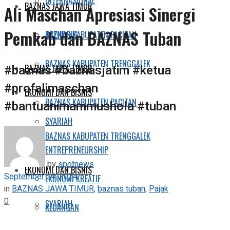
INTERNASIONAL
BAZNAS JAWA TIMUR
Ali Maschan Apresiasi Sinergi
Pemkab dan BAZNAS Tuban
TRENDING
BAZNAS KABUPATEN PACITAN
BAZNAS KABUPATEN TRENGGALEK
#baznas #baznasjatim #ketua
BAZNAS JAWA TIMUR
#profalimaschan
EKONOMI DAN BISNIS
BAZNAS KABUPATEN PACITAN
#bantuanimammushola #tuban
SYARIAH
BAZNAS KABUPATEN TRENGGALEK
ENTREPRENEURSHIP
by
spotnews
EKONOMI DAN BISNIS
September 14, 2024
EKONOMI KREATIF
in
BAZNAS JAWA TIMUR
,
baznas tuban
,
Pajak
0
SYARIAH
KEUANGAN