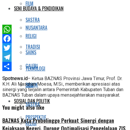
FILM
SENI BUDAYA & PENDIDIKAN
SASTRA
NUSANTARA
RELIGI
WhatsApp
TRADISI
Facebook
SAINS
Twitter
GALERI
Telegram
TEKNOLOGI
Share
Spotnews.id
– Ketua BAZNAS Provinsi Jawa Timur, Prof. Dr.
K.H. Ali Maschan Moesa, M.Si., memberikan apresiasi atas
SOSOK
FILM
sinergi yang terjalin antara Pemerintah Kabupaten Tuban dan
BAZNAS Tuban dalam upaya mensejahterakan masyarakat.
SOSIAL DAN POLITIK
SASTRA
You might also like
PRESPEKTIF
BAZNAS Kota Probolinggo Perkuat Sinergi dengan
RELIGI
Kejaksaan Negeri, Dorong Optimalisasi Pengelolaan ZIS