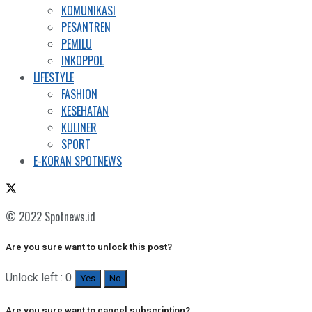
KOMUNIKASI
PESANTREN
PEMILU
INKOPPOL
LIFESTYLE
FASHION
KESEHATAN
KULINER
SPORT
E-KORAN SPOTNEWS
© 2022 Spotnews.id
Are you sure want to unlock this post?
Unlock left : 0
Yes
No
Are you sure want to cancel subscription?