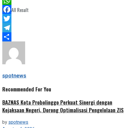
WhatsApp
View All Result
Facebook
Twitter
Telegram
Share
spotnews
Recommended For You
BAZNAS Kota Probolinggo Perkuat Sinergi dengan
Kejaksaan Negeri, Dorong Optimalisasi Pengelolaan ZIS
by
spotnews