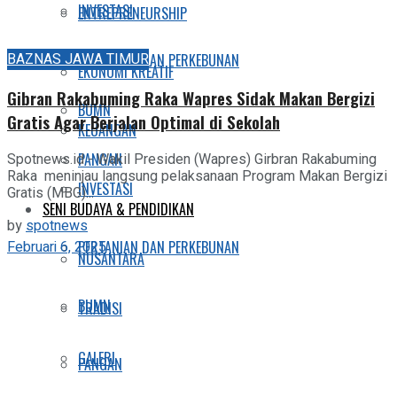
INVESTASI
ENTREPRENEURSHIP
BAZNAS JAWA TIMUR
PERTANIAN DAN PERKEBUNAN
EKONOMI KREATIF
Gibran Rakabuming Raka Wapres Sidak Makan Bergizi
BUMN
Gratis Agar Berjalan Optimal di Sekolah
KEUANGAN
PANGAN
Spotnews.id - Wakil Presiden (Wapres) Girbran Rakabuming
Raka meninjau langsung pelaksanaan Program Makan Bergizi
INVESTASI
Gratis (MBG)...
SENI BUDAYA & PENDIDIKAN
by
spotnews
PERTANIAN DAN PERKEBUNAN
Februari 6, 2025
NUSANTARA
BUMN
TRADISI
GALERI
PANGAN