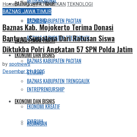
INTERNASIONAL
BAZNAS JAWA TIMUR
Home
Category
PENDIDIKAN
TEKNOLOGI
BAZNAS JAWA TIMUR
TRENDING
BAZNAS KABUPATEN PACITAN
Baznas Kab. Mojokerto Terima Donasi
Bantuan Sumatera Dari Ratusan Siswa
BAZNAS KABUPATEN TRENGGALEK
BAZNAS JAWA TIMUR
Diktukba Polri Angkatan 57 SPN Polda Jatim
EKONOMI DAN BISNIS
BAZNAS KABUPATEN PACITAN
by
spotnews
Desember 21, 2025
SYARIAH
BAZNAS KABUPATEN TRENGGALEK
ENTREPRENEURSHIP
EKONOMI DAN BISNIS
EKONOMI KREATIF
SYARIAH
KEUANGAN