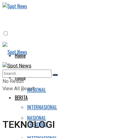
Home
BERITA
Home
No Result
View All Result
NASIONAL
BERITA
INTERNASIONAL
NASIONAL
TEKNOLOGI
TRENDING