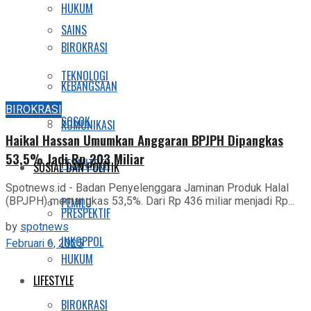
HUKUM
SAINS
BIROKRASI
TEKNOLOGI
KEBANGSAAN
BIROKRASI
SOSOK
KOMUNIKASI
Haikal Hassan Umumkan Anggaran BPJPH Dipangkas
53,5% Jadi Rp 203 Miliar
PESANTREN
SOSIAL DAN POLITIK
Spotnews.id - Badan Penyelenggara Jaminan Produk Halal
(BPJPH) memangkas 53,5%. Dari Rp 436 miliar menjadi Rp...
PEMILU
PRESPEKTIF
by
spotnews
INKOPPOL
Februari 6, 2025
HUKUM
LIFESTYLE
BIROKRASI