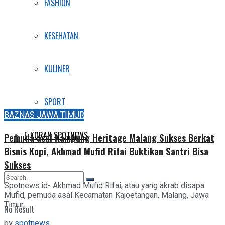
FASHION
KESEHATAN
KULINER
SPORT
BAZNAS JAWA TIMUR
E-KORAN SPOTNEWS
Pemuda asal Kampung Heritage Malang Sukses Berkat
Bisnis Kopi, Akhmad Mufid Rifai Buktikan Santri Bisa
Sukses
Spotnews.id- Akhmad Mufid Rifai, atau yang akrab disapa
Mufid, pemuda asal Kecamatan Kajoetangan, Malang, Jawa
Timur,...
No Result
by
spotnews