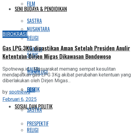
FILM
SENI BUDAYA & PENDIDIKAN
SASTRA
NUSANTARA
BIROKRASI
RELIGI
Gas LPG 3KG dipastikan Aman Setelah Presiden Anulir
TRADISI
SAINS
Ketentuan Dirjen Migas Dikawasan Bondowoso
GALERI
Spotnews.id - Masyarakat memang sempat kesulitan
TEKNOLOGI
mendapatkan gas LPG 3Kg akibat perubahan ketentuan yang
diberlakukan oleh Dirjen Migas...
SOSOK
FILM
by
spotnews
Februari 6, 2025
SOSIAL DAN POLITIK
SASTRA
PRESPEKTIF
RELIGI