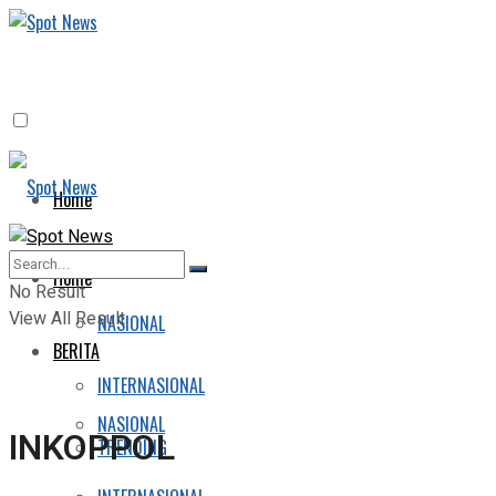
Home
BERITA
Home
No Result
View All Result
NASIONAL
BERITA
INTERNASIONAL
NASIONAL
INKOPPOL
TRENDING