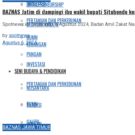
INVESTASI
ENTREPRENEURSHIP
BAZNAS Jatim di dampingi ibu wakil bupati Situbondo k
PERTANIAN DAN PERKEBUNAN
EKONOMI KREATIF
Spotnews.id- Situbondo, 6 Agustus 2024, Badan Amil Zakat Na
by
spotnews
BUMN
Agustus 6, 2024
KEUANGAN
PANGAN
INVESTASI
SENI BUDAYA & PENDIDIKAN
PERTANIAN DAN PERKEBUNAN
NUSANTARA
BUMN
TRADISI
GALERI
PANGAN
BAZNAS JAWA TIMUR