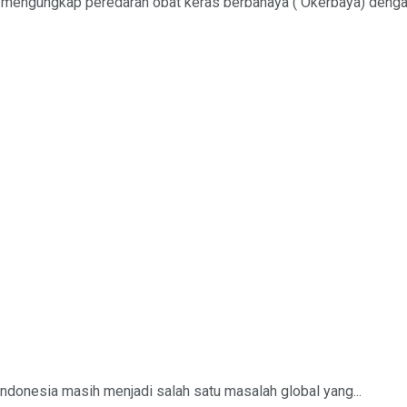
l mengungkap peredaran obat keras berbahaya ( Okerbaya) denga
Indonesia masih menjadi salah satu masalah global yang...