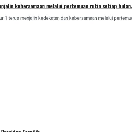
njalin kebersamaan melalui pertemuan rutin setiap bulan
1 terus menjalin kedekatan dan kebersamaan melalui pertemuan 
Presiden Terpilih