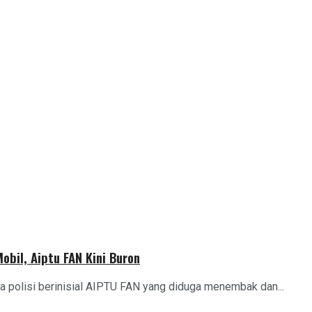
obil, Aiptu FAN Kini Buron
 polisi berinisial AIPTU FAN yang diduga menembak dan...