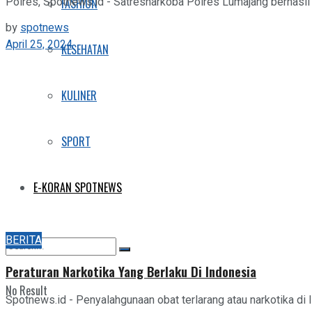
Polres, Spotnews.id - Satresnarkoba Polres Lumajang berhasi
FASHION
by
spotnews
April 25, 2024
KESEHATAN
KULINER
SPORT
E-KORAN SPOTNEWS
BERITA
Peraturan Narkotika Yang Berlaku Di Indonesia
No Result
Spotnews.id - Penyalahgunaan obat terlarang atau narkotika di 