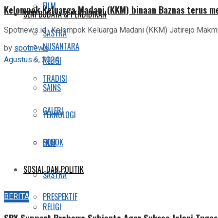
FILM
Kelompok Keluarga Madani (KKM) binaan Baznas terus me
SENI BUDAYA & PENDIDIKAN
Spotnews.id- Kelompok Keluarga Madani (KKM) Jatirejo Makmur 
SASTRA
NUSANTARA
by
spotnews
Agustus 6, 2024
RELIGI
TRADISI
SAINS
GALERI
TEKNOLOGI
SOSOK
FILM
SOSIAL DAN POLITIK
SASTRA
BERITA
PRESPEKTIF
RELIGI
SBY Support Prabowo Subianto Agar Sukses Jalani Tugas 