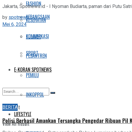
FASHION
Jakarta, Spotnews.id - I Nyoman Budiarta, paman dari Putu Satria
KEBANGSAAN
by
spotnews
KESEHATAN
Mei 6, 2024
KOMUNIKASI
KULINER
SPORT
PESANTREN
E-KORAN SPOTNEWS
PEMILU
INKOPPOL
No Result
BERITA
LIFESTYLE
Polisi Berhasil Amankan Tersangka Pengedar Ribuan Pil 
View All Result