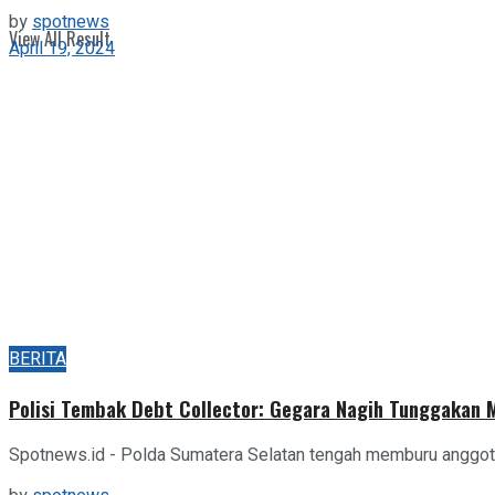
by
spotnews
View All Result
April 19, 2024
BERITA
Polisi Tembak Debt Collector: Gegara Nagih Tunggakan M
Spotnews.id - Polda Sumatera Selatan tengah memburu anggota