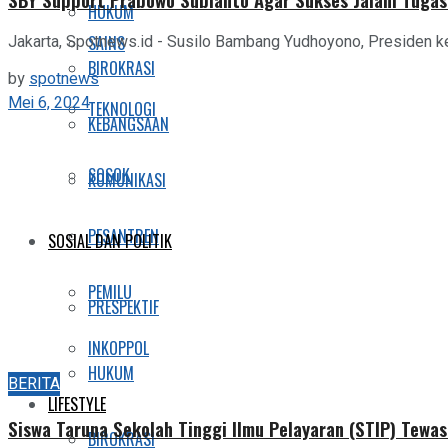
HUKUM
SAINS
Jakarta, Spotnews.id - Susilo Bambang Yudhoyono, Presiden 
BIROKRASI
by
spotnews
Mei 6, 2024
TEKNOLOGI
KEBANGSAAN
SOSOK
KOMUNIKASI
PESANTREN
SOSIAL DAN POLITIK
PEMILU
PRESPEKTIF
INKOPPOL
HUKUM
BERITA
LIFESTYLE
Siswa Taruna Sekolah Tinggi Ilmu Pelayaran (STIP) Tewa
BIROKRASI