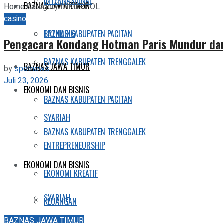
INTERNASIONAL
BAZNAS JAWA TIMUR
Home
Category
INKOPPOL
casino
TRENDING
BAZNAS KABUPATEN PACITAN
Pengacara Kondang Hotman Paris Mundur dari
BAZNAS KABUPATEN TRENGGALEK
BAZNAS JAWA TIMUR
by
spotnews
Juli 23, 2026
EKONOMI DAN BISNIS
BAZNAS KABUPATEN PACITAN
SYARIAH
BAZNAS KABUPATEN TRENGGALEK
ENTREPRENEURSHIP
EKONOMI DAN BISNIS
EKONOMI KREATIF
SYARIAH
KEUANGAN
BAZNAS JAWA TIMUR