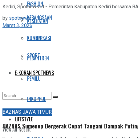
FASHION
Kediri, Spotnews.id - Pemerintah Kabupaten Kediri bersama 
KEBANGSAAN
by
spotnews
KESEHATAN
Maret 3, 2026
KOMUNIKASI
KULINER
SPORT
PESANTREN
E-KORAN SPOTNEWS
PEMILU
INKOPPOL
No Result
BAZNAS JAWA TIMUR
LIFESTYLE
BAZNAS Sumenep Bergerak Cepat Tangani Dampak Puting
View All Result