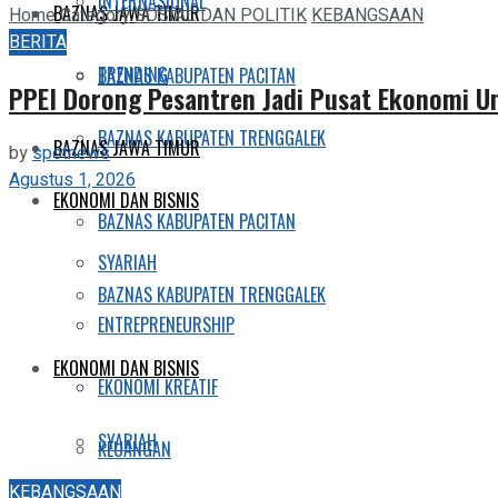
INTERNASIONAL
BAZNAS JAWA TIMUR
Home
Category
SOSIAL DAN POLITIK
KEBANGSAAN
BERITA
TRENDING
BAZNAS KABUPATEN PACITAN
PPEI Dorong Pesantren Jadi Pusat Ekonomi 
BAZNAS KABUPATEN TRENGGALEK
BAZNAS JAWA TIMUR
by
spotnews
Agustus 1, 2026
EKONOMI DAN BISNIS
BAZNAS KABUPATEN PACITAN
SYARIAH
BAZNAS KABUPATEN TRENGGALEK
ENTREPRENEURSHIP
EKONOMI DAN BISNIS
EKONOMI KREATIF
SYARIAH
KEUANGAN
KEBANGSAAN