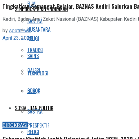
FILM
Tingkatkan Semangat Belajar, BAZNAS Kediri Salurkan B
SENI BUDAYA & PENDIDIKAN
Kediri, Badan Amil Zakat Nasional (BAZNAS) Kabupaten Kediri 
SASTRA
NUSANTARA
by
spotnews
April 23, 2026
RELIGI
TRADISI
SAINS
GALERI
TEKNOLOGI
SOSOK
FILM
SOSIAL DAN POLITIK
SASTRA
BIROKRASI
PRESPEKTIF
RELIGI
Gubernur Khofifah Lantik Dekopinwil Jatim 2025-2030 :