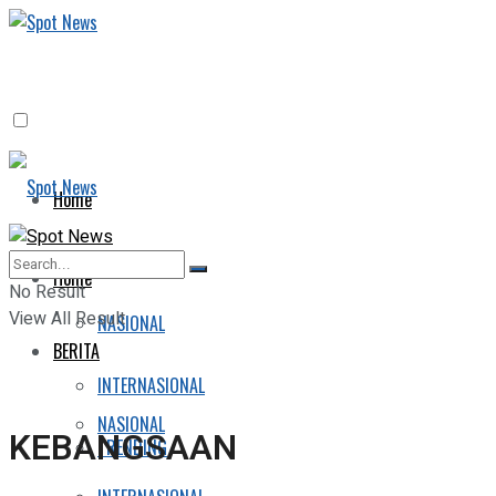
Home
BERITA
Home
No Result
View All Result
NASIONAL
BERITA
INTERNASIONAL
NASIONAL
KEBANGSAAN
TRENDING