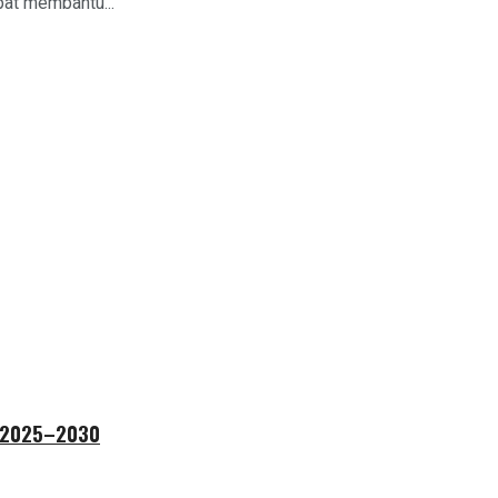
at membantu...
e 2025–2030