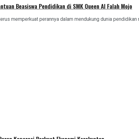
antuan Beasiswa Pendidikan di SMK Queen Al Falah Mojo
terus memperkuat perannya dalam mendukung dunia pendidikan me
 Peran Koperasi Perkuat Ekonomi Kerakyatan