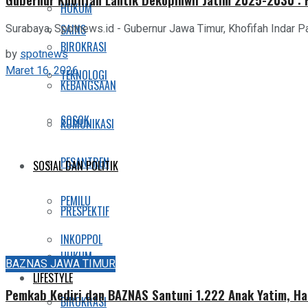
HUKUM
SAINS
Surabaya, Spotnews.id - Gubernur Jawa Timur, Khofifah Indar P
BIROKRASI
by
spotnews
Maret 16, 2026
TEKNOLOGI
KEBANGSAAN
SOSOK
KOMUNIKASI
PESANTREN
SOSIAL DAN POLITIK
PEMILU
PRESPEKTIF
INKOPPOL
HUKUM
BAZNAS JAWA TIMUR
LIFESTYLE
Pemkab Kediri dan BAZNAS Santuni 1.222 Anak Yatim, H
BIROKRASI