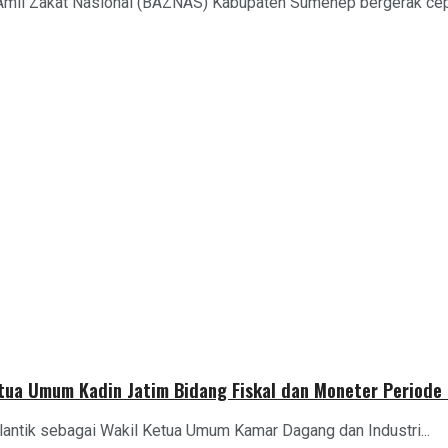
Amil Zakat Nasional (BAZNAS) Kabupaten Sumenep bergerak cep
Ketua Umum Kadin Jatim Bidang Fiskal dan Moneter Period
lantik sebagai Wakil Ketua Umum Kamar Dagang dan Industri...