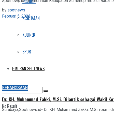
Spotnews.id - Pemerintah Kabupaten Sumenep melalui Badan 
FASHION
by
spotnews
Februari 5, 2026
KESEHATAN
KULINER
SPORT
E-KORAN SPOTNEWS
KEBANGSAAN
Dr. KH. Muhammad Zakki, M.Si. Dilantik sebagai Wakil 
No Result
Surabaya,Spotnews.id- Dr. KH. Muhammad Zakki, M.Si. resmi di