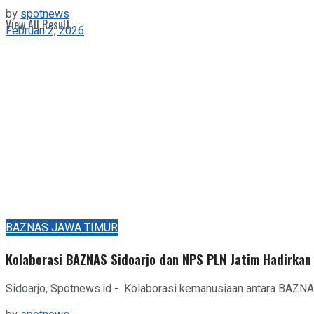
by
spotnews
View All Result
Februari 2, 2026
BAZNAS JAWA TIMUR
Kolaborasi BAZNAS Sidoarjo dan NPS PLN Jatim Hadirkan
Sidoarjo, Spotnews.id - Kolaborasi kemanusiaan antara BAZNA