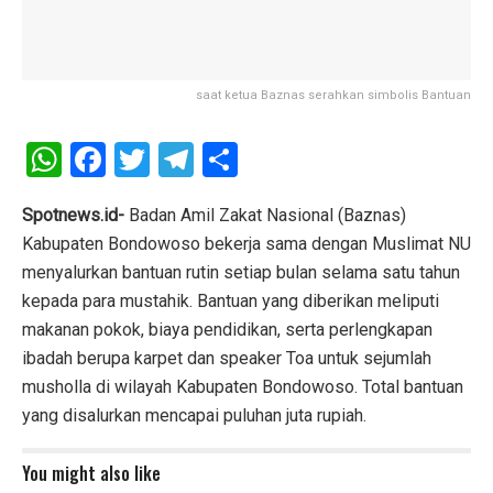
saat ketua Baznas serahkan simbolis Bantuan
W
F
T
T
S
h
a
wi
el
h
at
ce
tt
e
ar
Spotnews.id-
Badan Amil Zakat Nasional (Baznas)
Kabupaten Bondowoso bekerja sama dengan Muslimat NU
s
b
er
gr
e
menyalurkan bantuan rutin setiap bulan selama satu tahun
A
o
a
kepada para mustahik. Bantuan yang diberikan meliputi
p
o
m
makanan pokok, biaya pendidikan, serta perlengkapan
p
k
ibadah berupa karpet dan speaker Toa untuk sejumlah
musholla di wilayah Kabupaten Bondowoso. Total bantuan
yang disalurkan mencapai puluhan juta rupiah.
You might also like