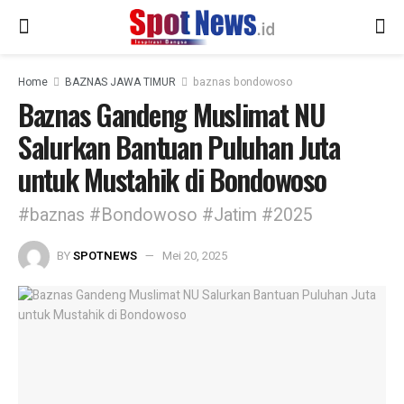
Home
BAZNAS JAWA TIMUR
baznas bondowoso
Baznas Gandeng Muslimat NU
Salurkan Bantuan Puluhan Juta
untuk Mustahik di Bondowoso
#baznas #Bondowoso #Jatim #2025
BY
SPOTNEWS
Mei 20, 2025