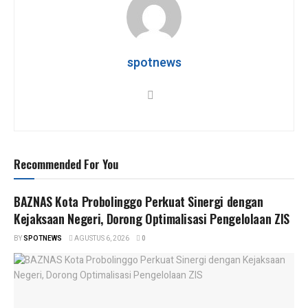
A
o
a
p
o
m
p
k
spotnews
Recommended For You
BAZNAS Kota Probolinggo Perkuat Sinergi dengan
Kejaksaan Negeri, Dorong Optimalisasi Pengelolaan ZIS
BY
SPOTNEWS
AGUSTUS 6, 2026
0