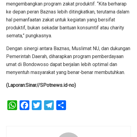
mengembangkan program zakat produktif. “Kita berharap
ke depan peran Baznas lebih ditingkatkan, terutama dalam
hal pemanfaatan zakat untuk kegiatan yang bersifat
produktif, bukan sekadar bantuan konsumtif atau charity
semata,” pungkasnya.
Dengan sinergi antara Baznas, Muslimat NU, dan dukungan
Pemerintah Daerah, diharapkan program pemberdayaan
umat di Bondowoso dapat berjalan lebih optimal dan
menyentuh masyarakat yang benar-benar membutuhkan.
(Laporan:Sinar//SPotnews.id-no)
W
F
T
T
S
h
a
wi
el
h
at
ce
tt
e
ar
s
b
er
gr
e