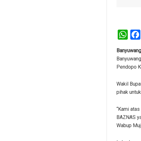
W
h
at
Banyuwang
Banyuwangi
s
Pendopo Ka
A
p
Wakil Bupa
p
pihak untu
“Kami atas
BAZNAS yan
Wabup Muj