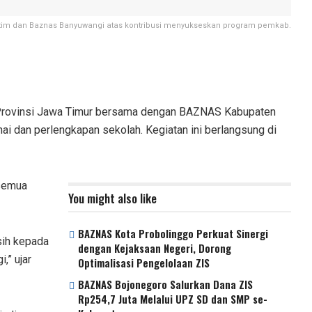
im dan Baznas Banyuwangi atas kontribusi menyukseskan program pemkab.
Provinsi Jawa Timur bersama dengan BAZNAS Kabupaten
i dan perlengkapan sekolah. Kegiatan ini berlangsung di
 semua
You might also like
BAZNAS Kota Probolinggo Perkuat Sinergi
sih kepada
dengan Kejaksaan Negeri, Dorong
,” ujar
Optimalisasi Pengelolaan ZIS
BAZNAS Bojonegoro Salurkan Dana ZIS
Rp254,7 Juta Melalui UPZ SD dan SMP se-