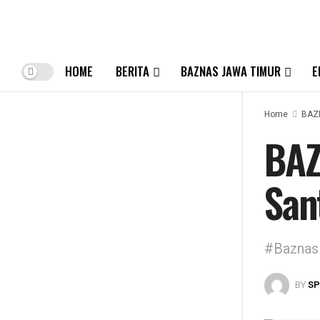
HOME
BERITA
BAZNAS JAWA TIMUR
E
Home
BAZ
BAZ
San
#Baznas
BY
S