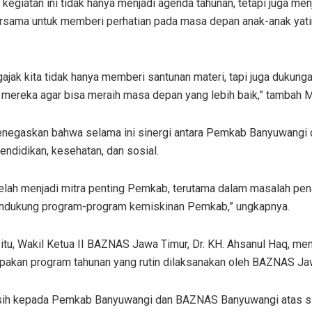
 kegiatan ini tidak hanya menjadi agenda tahunan, tetapi juga men
rsama untuk memberi perhatian pada masa depan anak-anak yat
ajak kita tidak hanya memberi santunan materi, tapi juga dukung
 mereka agar bisa meraih masa depan yang lebih baik,” tambah M
negaskan bahwa selama ini sinergi antara Pemkab Banyuwangi da
endidikan, kesehatan, dan sosial.
lah menjadi mitra penting Pemkab, terutama dalam masalah pen
ndukung program-program kemiskinan Pemkab,” ungkapnya.
itu, Wakil Ketua II BAZNAS Jawa Timur, Dr. KH. Ahsanul Haq, 
pakan program tahunan yang rutin dilaksanakan oleh BAZNAS 
sih kepada Pemkab Banyuwangi dan BAZNAS Banyuwangi atas sinerg