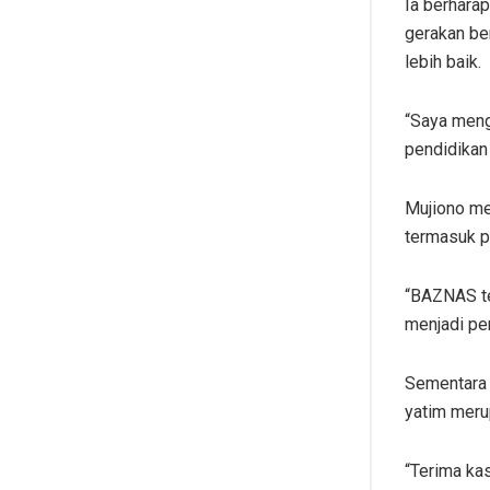
Ia berharap
gerakan be
lebih baik.
“Saya meng
pendidikan
Mujiono me
termasuk p
“BAZNAS te
menjadi pe
Sementara 
yatim meru
“Terima ka