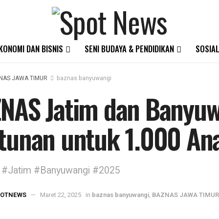
KONOMI DAN BISNIS
SENI BUDAYA & PENDIDIKAN
SOSIAL
NAS JAWA TIMUR
baznas banyuwangi
NAS Jatim dan Banyuw
tunan untuk 1.000 An
 #Jatim #Banyuwangi #2025
POTNEWS
Maret 22, 2025
in
baznas banyuwangi
,
BAZNAS JAWA TIMUR