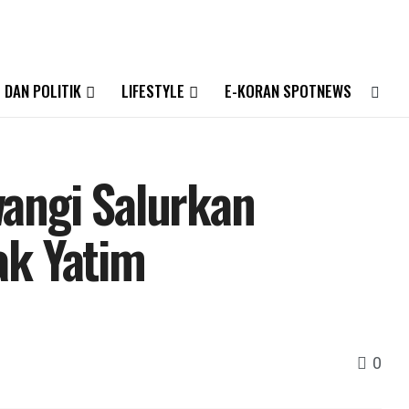
 DAN POLITIK
LIFESTYLE
E-KORAN SPOTNEWS
angi Salurkan
ak Yatim
0