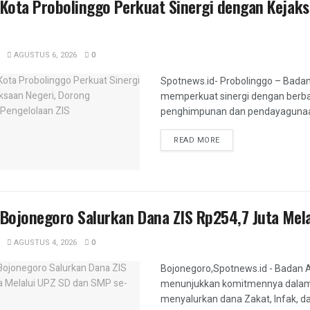
ota Probolinggo Perkuat Sinergi dengan Kejaksa
AGUSTUS 6, 2026
0
Spotnews.id- Probolinggo – Badan
memperkuat sinergi dengan berb
penghimpunan dan pendayagunaan z
DETAILS
READ MORE
Bojonegoro Salurkan Dana ZIS Rp254,7 Juta Mel
AGUSTUS 4, 2026
0
Bojonegoro,Spotnews.id - Badan 
menunjukkan komitmennya dalam 
menyalurkan dana Zakat, Infak, da