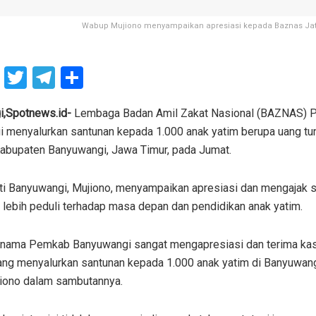
Wabup Mujiono menyampaikan apresiasi kepada Baznas Jat
F
T
T
S
a
wi
el
h
ce
tt
e
ar
i,Spotnews.id-
Lembaga Badan Amil Zakat Nasional (BAZNAS) 
 menyalurkan santunan kepada 1.000 anak yatim berupa uang tuna
b
er
gr
e
bupaten Banyuwangi, Jawa Timur, pada Jumat.
o
a
o
m
ti Banyuwangi, Mujiono, menyampaikan apresiasi dan mengajak
k
k lebih peduli terhadap masa depan dan pendidikan anak yatim.
 nama Pemkab Banyuwangi sangat mengapresiasi dan terima ka
g menyalurkan santunan kepada 1.000 anak yatim di Banyuwangi
iono dalam sambutannya.