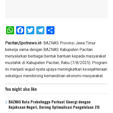
W
F
T
T
S
h
a
wi
el
h
at
ce
tt
e
ar
Pacitan,Spotnews.id-
BAZNAS Provinsi Jawa Timur
bekerja sama dengan BAZNAS Kabupaten Pacitan
s
b
er
gr
e
menyalurkan berbagai bentuk bantuan kepada masyarakat
A
o
a
mustahik di Kabupaten Pacitan, Rabu (7/8/2025). Program
p
o
m
ini menjadi wujud nyata upaya meningkatkan kesejahteraan
p
k
sekaligus mendorong kemandirian ekonomi masyarakat.
You might also like
BAZNAS Kota Probolinggo Perkuat Sinergi dengan
Kejaksaan Negeri, Dorong Optimalisasi Pengelolaan ZIS