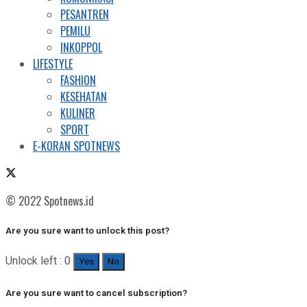
PESANTREN
PEMILU
INKOPPOL
LIFESTYLE
FASHION
KESEHATAN
KULINER
SPORT
E-KORAN SPOTNEWS
© 2022 Spotnews.id
Are you sure want to unlock this post?
Unlock left : 0
Yes
No
Are you sure want to cancel subscription?