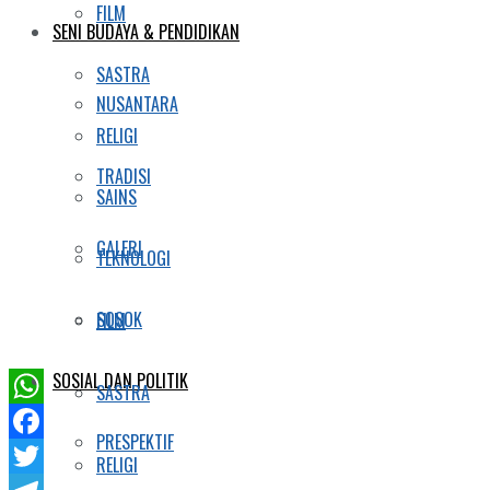
FILM
SENI BUDAYA & PENDIDIKAN
SASTRA
NUSANTARA
RELIGI
TRADISI
SAINS
GALERI
TEKNOLOGI
SOSOK
FILM
SOSIAL DAN POLITIK
SASTRA
WhatsApp
PRESPEKTIF
Facebook
RELIGI