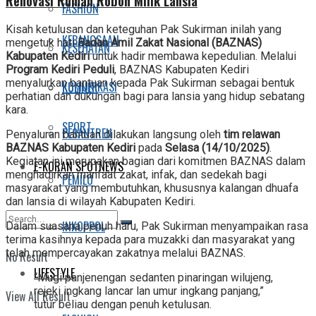
Renovasi Rumah Roboh Milik Lansia
FASHION
Kisah ketulusan dan keteguhan Pak Sukirman inilah yang
KEBANGSAAN
mengetuk hati
Badan Amil Zakat Nasional (BAZNAS)
KESEHATAN
Kabupaten Kediri
untuk hadir membawa kepedulian. Melalui
Program Kediri Peduli
, BAZNAS Kabupaten Kediri
menyalurkan bantuan kepada Pak Sukirman sebagai bentuk
KOMUNIKASI
KULINER
perhatian dan dukungan bagi para lansia yang hidup sebatang
kara.
SPORT
PESANTREN
Penyaluran bantuan dilakukan langsung oleh
tim relawan
BAZNAS Kabupaten Kediri
pada
Selasa (14/10/2025)
.
Kegiatan ini merupakan bagian dari komitmen BAZNAS dalam
E-KORAN SPOTNEWS
menghadirkan manfaat zakat, infak, dan sedekah bagi
PEMILU
masyarakat yang membutuhkan, khususnya kalangan dhuafa
dan lansia di wilayah Kabupaten Kediri.
INKOPPOL
Dalam suasana penuh haru, Pak Sukirman menyampaikan rasa
terima kasihnya kepada para muzakki dan masyarakat yang
telah mempercayakan zakatnya melalui BAZNAS.
No Result
LIFESTYLE
“Mugi panjenengan sedanten pinaringan wilujeng,
rejeki ingkang lancar lan umur ingkang panjang,”
View All Result
tutur beliau dengan penuh ketulusan.