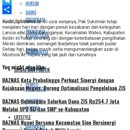
Twitter
HUKUM
Telegram
SAINS
Share
BIROKRASI
Kediri,Spotnews.id-
Di usia senjanya, Pak Sukirman tetap
menjalani hari-hari dengan penuh kesabaran dan keteguhan.
TEKNOLOGI
Lansia asal Desa Karanganyar, Kecamatan Wates, Kabupaten
KEBANGSAAN
Kediri ini hidup seorang diri dengan keterbatasan penglihatan.
Meski demikian, semangat ibadahnya tidak pernah pudar.
Setiap hari, beliau masih setia mengumandangkan azan di
SOSOK
KOMUNIKASI
Mushola At-Taqwa yang tak jauh dari rumahnya.
You might also like
PESANTREN
SOSIAL DAN POLITIK
BAZNAS Kota Probolinggo Perkuat Sinergi dengan
PEMILU
Kejaksaan Negeri, Dorong Optimalisasi Pengelolaan ZIS
PRESPEKTIF
BAZNAS Bojonegoro Salurkan Dana ZIS Rp254,7 Juta
INKOPPOL
HUKUM
Melalui UPZ SD dan SMP se-Kabupaten
LIFESTYLE
BAZNAS Ngawi Bersama Kecamatan Sine Bersinergi
BIROKRASI