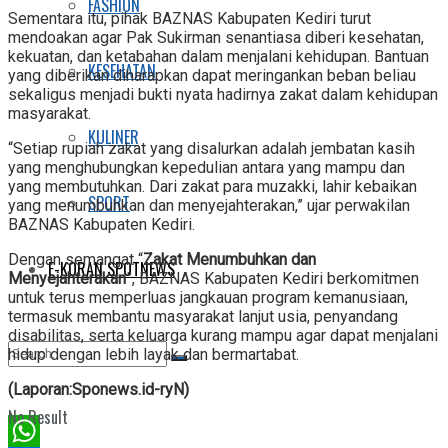
FASHION
Sementara itu, pihak BAZNAS Kabupaten Kediri turut
mendoakan agar Pak Sukirman senantiasa diberi kesehatan,
kekuatan, dan ketabahan dalam menjalani kehidupan. Bantuan
KESEHATAN
yang diberikan diharapkan dapat meringankan beban beliau
sekaligus menjadi bukti nyata hadirnya zakat dalam kehidupan
masyarakat.
KULINER
“Setiap rupiah zakat yang disalurkan adalah jembatan kasih
yang menghubungkan kepedulian antara yang mampu dan
yang membutuhkan. Dari zakat para muzakki, lahir kebaikan
SPORT
yang menumbuhkan dan menyejahterakan,” ujar perwakilan
BAZNAS Kabupaten Kediri.
Dengan semangat “
Zakat Menumbuhkan dan
E-KORAN SPOTNEWS
Menyejahterakan
”, BAZNAS Kabupaten Kediri berkomitmen
untuk terus memperluas jangkauan program kemanusiaan,
termasuk membantu masyarakat lanjut usia, penyandang
disabilitas, serta keluarga kurang mampu agar dapat menjalani
hidup dengan lebih layak dan bermartabat.
(Laporan:Sponews.id-ryN)
No Result