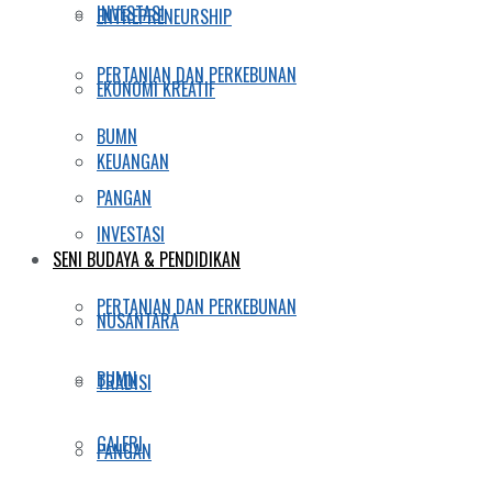
INVESTASI
ENTREPRENEURSHIP
PERTANIAN DAN PERKEBUNAN
EKONOMI KREATIF
BUMN
KEUANGAN
PANGAN
INVESTASI
SENI BUDAYA & PENDIDIKAN
PERTANIAN DAN PERKEBUNAN
NUSANTARA
BUMN
TRADISI
GALERI
PANGAN