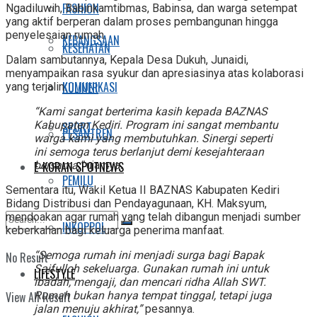
FASHION
Ngadiluwih, Babinkamtibmas, Babinsa, dan warga setempat
yang aktif berperan dalam proses pembangunan hingga
penyelesaian rumah.
KEBANGSAAN
KESEHATAN
Dalam sambutannya, Kepala Desa Dukuh, Junaidi,
menyampaikan rasa syukur dan apresiasinya atas kolaborasi
KOMUNIKASI
KULINER
yang terjalin.
“Kami sangat berterima kasih kepada BAZNAS
Kabupaten Kediri. Program ini sangat membantu
SPORT
PESANTREN
warga kami yang membutuhkan. Sinergi seperti
ini semoga terus berlanjut demi kesejahteraan
E-KORAN SPOTNEWS
bersama,”
ujarnya.
PEMILU
Sementara itu, Wakil Ketua II BAZNAS Kabupaten Kediri
Bidang Distribusi dan Pendayagunaan, KH. Maksyum,
mendoakan agar rumah yang telah dibangun menjadi sumber
INKOPPOL
keberkahan bagi keluarga penerima manfaat.
“Semoga rumah ini menjadi surga bagi Bapak
No Result
Saifulloh sekeluarga. Gunakan rumah ini untuk
LIFESTYLE
ibadah, mengaji, dan mencari ridha Allah SWT.
View All Result
Rumah bukan hanya tempat tinggal, tetapi juga
jalan menuju akhirat,”
pesannya.