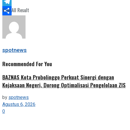
Twitter
View All Result
Telegram
Share
spotnews
Recommended For You
BAZNAS Kota Probolinggo Perkuat Sinergi dengan
Kejaksaan Negeri, Dorong Optimalisasi Pengelolaan ZIS
by
spotnews
Agustus 6, 2026
0