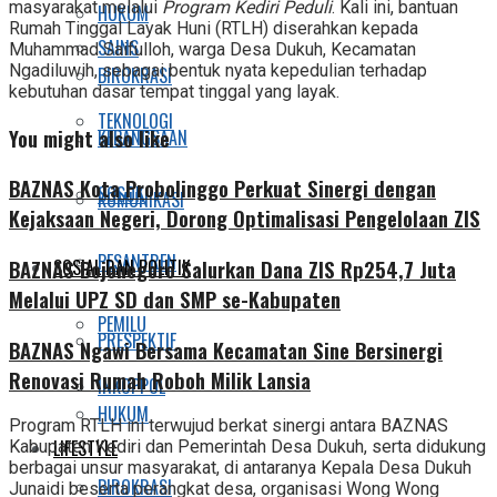
masyarakat melalui
Program Kediri Peduli
. Kali ini, bantuan
HUKUM
Rumah Tinggal Layak Huni (RTLH) diserahkan kepada
SAINS
Muhammad Saifulloh, warga Desa Dukuh, Kecamatan
Ngadiluwih, sebagai bentuk nyata kepedulian terhadap
BIROKRASI
kebutuhan dasar tempat tinggal yang layak.
TEKNOLOGI
You might also like
KEBANGSAAN
BAZNAS Kota Probolinggo Perkuat Sinergi dengan
SOSOK
KOMUNIKASI
Kejaksaan Negeri, Dorong Optimalisasi Pengelolaan ZIS
PESANTREN
BAZNAS Bojonegoro Salurkan Dana ZIS Rp254,7 Juta
SOSIAL DAN POLITIK
Melalui UPZ SD dan SMP se-Kabupaten
PEMILU
PRESPEKTIF
BAZNAS Ngawi Bersama Kecamatan Sine Bersinergi
Renovasi Rumah Roboh Milik Lansia
INKOPPOL
HUKUM
Program RTLH ini terwujud berkat sinergi antara BAZNAS
LIFESTYLE
Kabupaten Kediri dan Pemerintah Desa Dukuh, serta didukung
berbagai unsur masyarakat, di antaranya Kepala Desa Dukuh
BIROKRASI
Junaidi beserta perangkat desa, organisasi Wong Wong