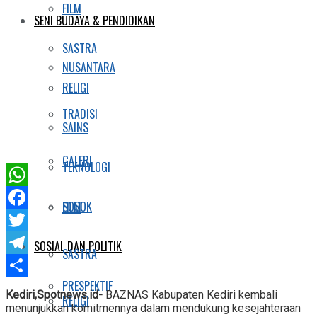
FILM
SENI BUDAYA & PENDIDIKAN
SASTRA
NUSANTARA
RELIGI
TRADISI
SAINS
GALERI
TEKNOLOGI
WhatsApp
SOSOK
FILM
Facebook
Twitter
SOSIAL DAN POLITIK
SASTRA
Telegram
PRESPEKTIF
Share
Kediri,Spotnews.id-
BAZNAS Kabupaten Kediri kembali
RELIGI
menunjukkan komitmennya dalam mendukung kesejahteraan