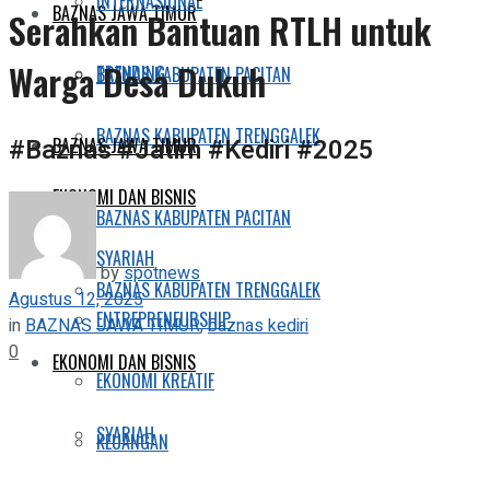
INTERNASIONAL
BAZNAS JAWA TIMUR
Serahkan Bantuan RTLH untuk
Warga Desa Dukuh
TRENDING
BAZNAS KABUPATEN PACITAN
BAZNAS KABUPATEN TRENGGALEK
#Baznas #Jatim #Kediri #2025
BAZNAS JAWA TIMUR
EKONOMI DAN BISNIS
BAZNAS KABUPATEN PACITAN
SYARIAH
by
spotnews
BAZNAS KABUPATEN TRENGGALEK
Agustus 12, 2025
ENTREPRENEURSHIP
in
BAZNAS JAWA TIMUR
,
baznas kediri
0
EKONOMI DAN BISNIS
EKONOMI KREATIF
SYARIAH
KEUANGAN