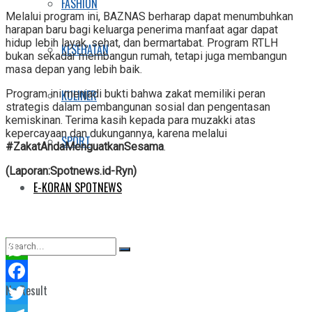
FASHION
Melalui program ini, BAZNAS berharap dapat menumbuhkan
harapan baru bagi keluarga penerima manfaat agar dapat
hidup lebih layak, sehat, dan bermartabat. Program RTLH
KESEHATAN
bukan sekadar membangun rumah, tetapi juga membangun
masa depan yang lebih baik.
KULINER
Program ini menjadi bukti bahwa zakat memiliki peran
strategis dalam pembangunan sosial dan pengentasan
kemiskinan. Terima kasih kepada para muzakki atas
kepercayaan dan dukungannya, karena melalui
SPORT
#ZakatAndaMenguatkanSesama
.
(Laporan:Spotnews.id-Ryn)
E-KORAN SPOTNEWS
WhatsApp
No Result
Facebook