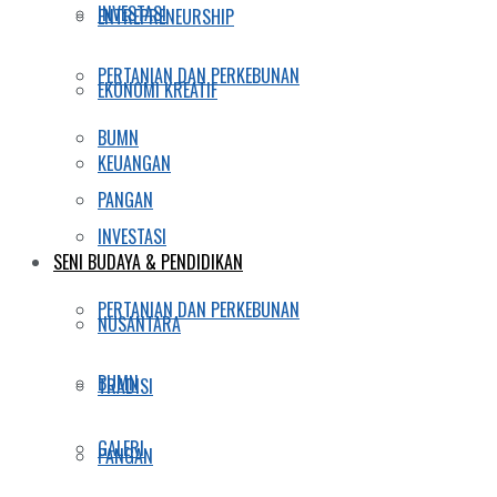
INVESTASI
ENTREPRENEURSHIP
PERTANIAN DAN PERKEBUNAN
EKONOMI KREATIF
BUMN
KEUANGAN
PANGAN
INVESTASI
SENI BUDAYA & PENDIDIKAN
PERTANIAN DAN PERKEBUNAN
NUSANTARA
BUMN
TRADISI
GALERI
PANGAN