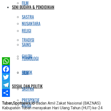
FILM
SENI BUDAYA & PENDIDIKAN
SASTRA
NUSANTARA
RELIGI
TRADISI
SAINS
GALERI
TEKNOLOGI
WhatsApp
SOSOK
FILM
Facebook
Twitter
SOSIAL DAN POLITIK
SASTRA
Telegram
PRESPEKTIF
Share
Tuban,Spotnews.id-
Badan Amil Zakat Nasional (BAZNAS)
RELIGI
Kabupaten Tuban merayakan Hari Ulang Tahun (HUT) ke-24