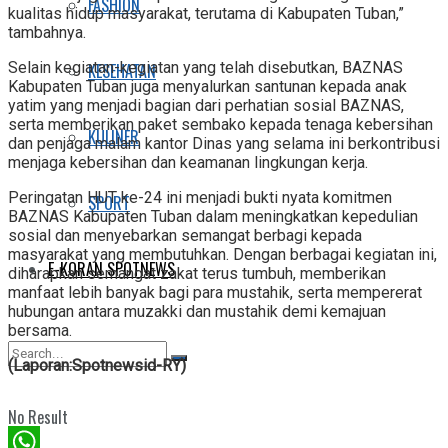
FASHION
kualitas hidup masyarakat, terutama di Kabupaten Tuban,”
tambahnya.
Selain kegiatan-kegiatan yang telah disebutkan, BAZNAS
KESEHATAN
Kabupaten Tuban juga menyalurkan santunan kepada anak
yatim yang menjadi bagian dari perhatian sosial BAZNAS,
serta memberikan paket sembako kepada tenaga kebersihan
KULINER
dan penjaga malam kantor Dinas yang selama ini berkontribusi
menjaga kebersihan dan keamanan lingkungan kerja.
Peringatan HUT ke-24 ini menjadi bukti nyata komitmen
SPORT
BAZNAS Kabupaten Tuban dalam meningkatkan kepedulian
sosial dan menyebarkan semangat berbagi kepada
masyarakat yang membutuhkan. Dengan berbagai kegiatan ini,
E-KORAN SPOTNEWS
diharapkan semangat zakat terus tumbuh, memberikan
manfaat lebih banyak bagi para mustahik, serta mempererat
hubungan antara muzakki dan mustahik demi kemajuan
bersama.
(Laporan:Spotnewsid-RY)
No Result