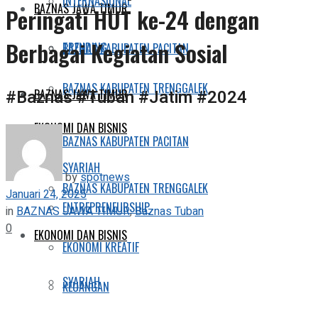
INTERNASIONAL
BAZNAS JAWA TIMUR
Peringati HUT ke-24 dengan
Berbagai Kegiatan Sosial
TRENDING
BAZNAS KABUPATEN PACITAN
BAZNAS KABUPATEN TRENGGALEK
#Baznas #Tuban #Jatim #2024
BAZNAS JAWA TIMUR
EKONOMI DAN BISNIS
BAZNAS KABUPATEN PACITAN
SYARIAH
by
spotnews
BAZNAS KABUPATEN TRENGGALEK
Januari 24, 2025
ENTREPRENEURSHIP
in
BAZNAS JAWA TIMUR
,
Baznas Tuban
0
EKONOMI DAN BISNIS
EKONOMI KREATIF
SYARIAH
KEUANGAN