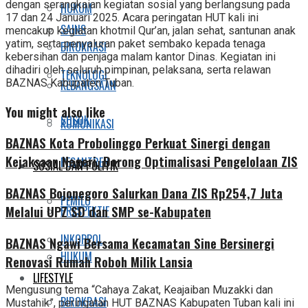
dengan serangkaian kegiatan sosial yang berlangsung pada
HUKUM
17 dan 24 Januari 2025. Acara peringatan HUT kali ini
SAINS
mencakup kegiatan khotmil Qur’an, jalan sehat, santunan anak
yatim, serta penyaluran paket sembako kepada tenaga
BIROKRASI
kebersihan dan penjaga malam kantor Dinas. Kegiatan ini
dihadiri oleh seluruh pimpinan, pelaksana, serta relawan
TEKNOLOGI
BAZNAS Kabupaten Tuban.
KEBANGSAAN
You might also like
SOSOK
KOMUNIKASI
BAZNAS Kota Probolinggo Perkuat Sinergi dengan
Kejaksaan Negeri, Dorong Optimalisasi Pengelolaan ZIS
PESANTREN
SOSIAL DAN POLITIK
BAZNAS Bojonegoro Salurkan Dana ZIS Rp254,7 Juta
PEMILU
Melalui UPZ SD dan SMP se-Kabupaten
PRESPEKTIF
INKOPPOL
BAZNAS Ngawi Bersama Kecamatan Sine Bersinergi
HUKUM
Renovasi Rumah Roboh Milik Lansia
LIFESTYLE
Mengusung tema “Cahaya Zakat, Keajaiban Muzakki dan
BIROKRASI
Mustahik”, peringatan HUT BAZNAS Kabupaten Tuban kali ini