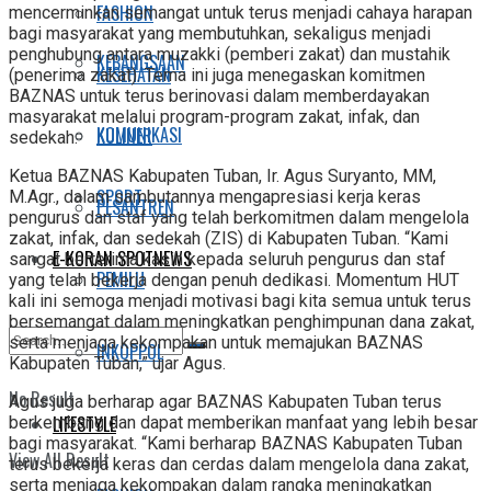
FASHION
mencerminkan semangat untuk terus menjadi cahaya harapan
bagi masyarakat yang membutuhkan, sekaligus menjadi
penghubung antara muzakki (pemberi zakat) dan mustahik
KEBANGSAAN
KESEHATAN
(penerima zakat). Tema ini juga menegaskan komitmen
BAZNAS untuk terus berinovasi dalam memberdayakan
masyarakat melalui program-program zakat, infak, dan
KOMUNIKASI
KULINER
sedekah.
Ketua BAZNAS Kabupaten Tuban, Ir. Agus Suryanto, MM,
SPORT
M.Agr., dalam sambutannya mengapresiasi kerja keras
PESANTREN
pengurus dan staf yang telah berkomitmen dalam mengelola
zakat, infak, dan sedekah (ZIS) di Kabupaten Tuban. “Kami
E-KORAN SPOTNEWS
sangat berterima kasih kepada seluruh pengurus dan staf
PEMILU
yang telah bekerja dengan penuh dedikasi. Momentum HUT
kali ini semoga menjadi motivasi bagi kita semua untuk terus
bersemangat dalam meningkatkan penghimpunan dana zakat,
serta menjaga kekompakan untuk memajukan BAZNAS
INKOPPOL
Kabupaten Tuban,” ujar Agus.
No Result
Agus juga berharap agar BAZNAS Kabupaten Tuban terus
LIFESTYLE
berkembang dan dapat memberikan manfaat yang lebih besar
bagi masyarakat. “Kami berharap BAZNAS Kabupaten Tuban
View All Result
terus bekerja keras dan cerdas dalam mengelola dana zakat,
serta menjaga kekompakan dalam rangka meningkatkan