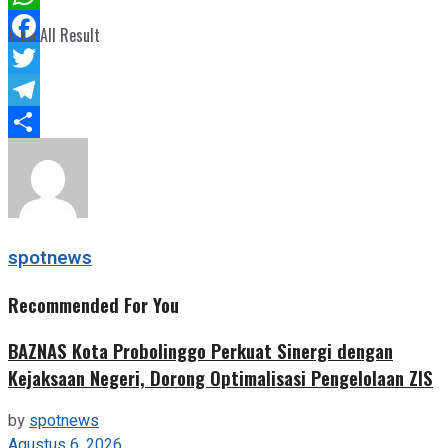
WhatsApp
View All Result
Facebook
Twitter
Telegram
Share
spotnews
Recommended For You
BAZNAS Kota Probolinggo Perkuat Sinergi dengan
Kejaksaan Negeri, Dorong Optimalisasi Pengelolaan ZIS
by
spotnews
Agustus 6, 2026