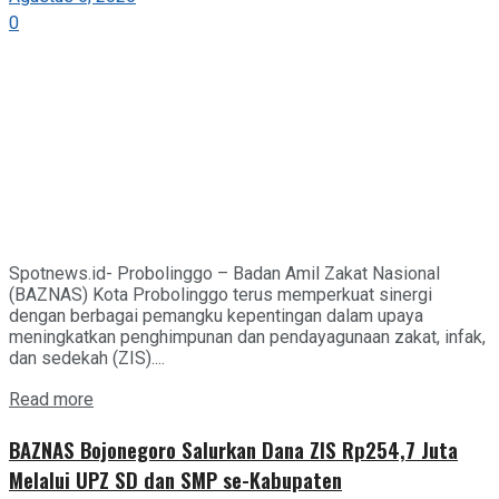
0
Spotnews.id- Probolinggo – Badan Amil Zakat Nasional
(BAZNAS) Kota Probolinggo terus memperkuat sinergi
dengan berbagai pemangku kepentingan dalam upaya
meningkatkan penghimpunan dan pendayagunaan zakat, infak,
dan sedekah (ZIS)....
Details
Read more
BAZNAS Bojonegoro Salurkan Dana ZIS Rp254,7 Juta
Melalui UPZ SD dan SMP se-Kabupaten