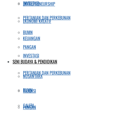
INVESTASI
ENTREPRENEURSHIP
PERTANIAN DAN PERKEBUNAN
EKONOMI KREATIF
BUMN
KEUANGAN
PANGAN
INVESTASI
SENI BUDAYA & PENDIDIKAN
PERTANIAN DAN PERKEBUNAN
NUSANTARA
BUMN
TRADISI
GALERI
PANGAN