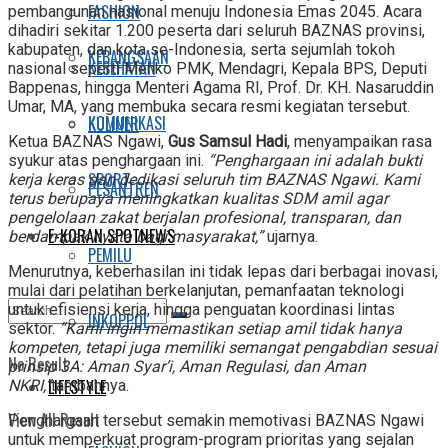
FASHION
pembangunan nasional menuju Indonesia Emas 2045. Acara
dihadiri sekitar 1.200 peserta dari seluruh BAZNAS provinsi,
kabupaten, dan kota se-Indonesia, serta sejumlah tokoh
KEBANGSAAN
KESEHATAN
nasional seperti Menko PMK, Mendagri, Kepala BPS, Deputi
Bappenas, hingga Menteri Agama RI, Prof. Dr. KH. Nasaruddin
Umar, MA, yang membuka secara resmi kegiatan tersebut.
KOMUNIKASI
KULINER
Ketua BAZNAS Ngawi,
Gus Samsul Hadi
, menyampaikan rasa
syukur atas penghargaan ini.
“Penghargaan ini adalah bukti
SPORT
kerja keras dan dedikasi seluruh tim BAZNAS Ngawi. Kami
PESANTREN
terus berupaya meningkatkan kualitas SDM amil agar
pengelolaan zakat berjalan profesional, transparan, dan
E-KORAN SPOTNEWS
berdampak nyata bagi masyarakat,”
ujarnya.
PEMILU
Menurutnya, keberhasilan ini tidak lepas dari berbagai inovasi,
mulai dari pelatihan berkelanjutan, pemanfaatan teknologi
untuk efisiensi kerja, hingga penguatan koordinasi lintas
INKOPPOL
sektor.
“Kami ingin memastikan setiap amil tidak hanya
kompeten, tetapi juga memiliki semangat pengabdian sesuai
No Result
prinsip 3A: Aman Syar’i, Aman Regulasi, dan Aman
LIFESTYLE
NKRI,”
tambahnya.
View All Result
Penghargaan tersebut semakin memotivasi BAZNAS Ngawi
untuk memperkuat program-program prioritas yang sejalan