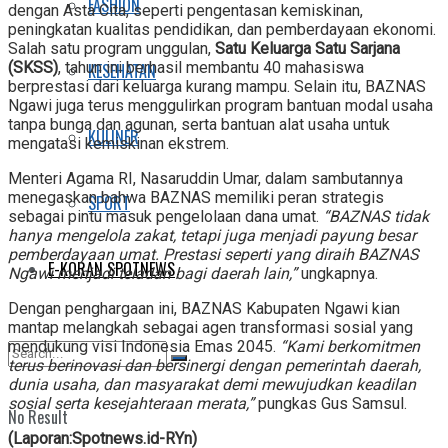
FASHION
dengan Asta Cita, seperti pengentasan kemiskinan,
peningkatan kualitas pendidikan, dan pemberdayaan ekonomi.
Salah satu program unggulan,
Satu Keluarga Satu Sarjana
(SKSS)
, tahun ini berhasil membantu 40 mahasiswa
KESEHATAN
berprestasi dari keluarga kurang mampu. Selain itu, BAZNAS
Ngawi juga terus menggulirkan program bantuan modal usaha
tanpa bunga dan agunan, serta bantuan alat usaha untuk
KULINER
mengatasi kemiskinan ekstrem.
Menteri Agama RI, Nasaruddin Umar, dalam sambutannya
menegaskan bahwa BAZNAS memiliki peran strategis
SPORT
sebagai pintu masuk pengelolaan dana umat.
“BAZNAS tidak
hanya mengelola zakat, tetapi juga menjadi payung besar
pemberdayaan umat. Prestasi seperti yang diraih BAZNAS
E-KORAN SPOTNEWS
Ngawi menjadi teladan bagi daerah lain,”
ungkapnya.
Dengan penghargaan ini, BAZNAS Kabupaten Ngawi kian
mantap melangkah sebagai agen transformasi sosial yang
mendukung visi Indonesia Emas 2045.
“Kami berkomitmen
terus berinovasi dan bersinergi dengan pemerintah daerah,
dunia usaha, dan masyarakat demi mewujudkan keadilan
sosial serta kesejahteraan merata,”
pungkas Gus Samsul.
No Result
(Laporan:Spotnews.id-RYn)