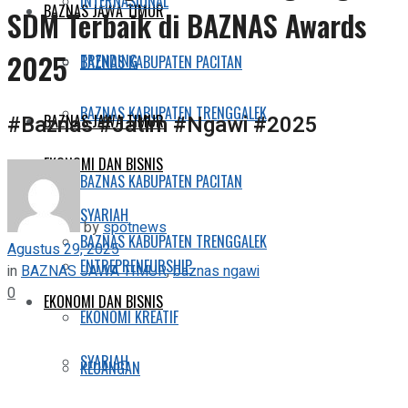
INTERNASIONAL
BAZNAS JAWA TIMUR
SDM Terbaik di BAZNAS Awards
2025
TRENDING
BAZNAS KABUPATEN PACITAN
BAZNAS KABUPATEN TRENGGALEK
#Baznas #Jatim #Ngawi #2025
BAZNAS JAWA TIMUR
EKONOMI DAN BISNIS
BAZNAS KABUPATEN PACITAN
SYARIAH
by
spotnews
BAZNAS KABUPATEN TRENGGALEK
Agustus 29, 2025
ENTREPRENEURSHIP
in
BAZNAS JAWA TIMUR
,
baznas ngawi
0
EKONOMI DAN BISNIS
EKONOMI KREATIF
SYARIAH
KEUANGAN