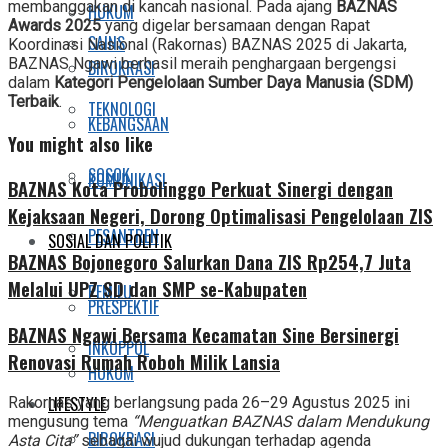
membanggakan di kancah nasional. Pada ajang
BAZNAS
HUKUM
Awards 2025
yang digelar bersamaan dengan Rapat
SAINS
Koordinasi Nasional (Rakornas) BAZNAS 2025 di Jakarta,
BAZNAS Ngawi berhasil meraih penghargaan bergengsi
BIROKRASI
dalam
Kategori Pengelolaan Sumber Daya Manusia (SDM)
Terbaik
.
TEKNOLOGI
KEBANGSAAN
You might also like
SOSOK
KOMUNIKASI
BAZNAS Kota Probolinggo Perkuat Sinergi dengan
Kejaksaan Negeri, Dorong Optimalisasi Pengelolaan ZIS
PESANTREN
SOSIAL DAN POLITIK
BAZNAS Bojonegoro Salurkan Dana ZIS Rp254,7 Juta
Melalui UPZ SD dan SMP se-Kabupaten
PEMILU
PRESPEKTIF
BAZNAS Ngawi Bersama Kecamatan Sine Bersinergi
INKOPPOL
Renovasi Rumah Roboh Milik Lansia
HUKUM
LIFESTYLE
Rakornas yang berlangsung pada 26–29 Agustus 2025 ini
mengusung tema
“Menguatkan BAZNAS dalam Mendukung
BIROKRASI
Asta Cita”
sebagai wujud dukungan terhadap agenda