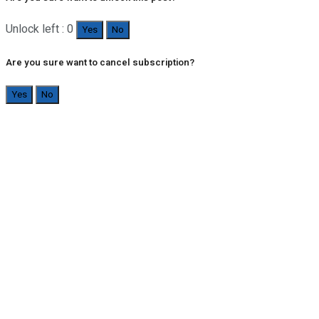
Unlock left : 0
Yes
No
Are you sure want to cancel subscription?
Yes
No