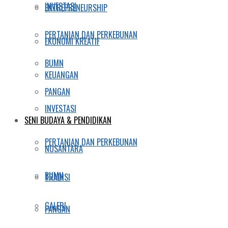
INVESTASI
ENTREPRENEURSHIP
PERTANIAN DAN PERKEBUNAN
EKONOMI KREATIF
BUMN
KEUANGAN
PANGAN
INVESTASI
SENI BUDAYA & PENDIDIKAN
PERTANIAN DAN PERKEBUNAN
NUSANTARA
BUMN
TRADISI
GALERI
PANGAN