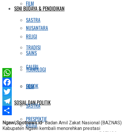
FILM
SENI BUDAYA & PENDIDIKAN
SASTRA
NUSANTARA
RELIGI
TRADISI
SAINS
GALERI
TEKNOLOGI
WhatsApp
SOSOK
FILM
Facebook
Twitter
SOSIAL DAN POLITIK
SASTRA
Telegram
PRESPEKTIF
Share
Ngawi,Spotnews.id-
Badan Amil Zakat Nasional (BAZNAS)
RELIGI
Kabupaten Ngawi kembali menorehkan prestasi