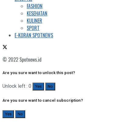
FASHION
KESEHATAN
KULINER
SPORT
E-KORAN SPOTNEWS
© 2022 Spotnews.id
Are you sure want to unlock this post?
Unlock left : 0
Yes
No
Are you sure want to cancel subscription?
Yes
No