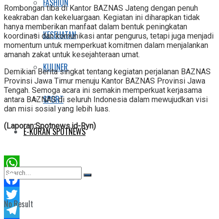
FASHION
Rombongan tiba di Kantor BAZNAS Jateng dengan penuh
keakraban dan kekeluargaan. Kegiatan ini diharapkan tidak
hanya memberikan manfaat dalam bentuk peningkatan
KESEHATAN
koordinasi dan komunikasi antar pengurus, tetapi juga menjadi
momentum untuk memperkuat komitmen dalam menjalankan
amanah zakat untuk kesejahteraan umat.
KULINER
Demikian Berita singkat tentang kegiatan perjalanan BAZNAS
Provinsi Jawa Timur menuju Kantor BAZNAS Provinsi Jawa
Tengah. Semoga acara ini semakin memperkuat kerjasama
SPORT
antara BAZNAS di seluruh Indonesia dalam mewujudkan visi
dan misi sosial yang lebih luas.
(Laporan:Spotnews.id-Ryn)
E-KORAN SPOTNEWS
WhatsApp
Facebook
No Result
Twitter