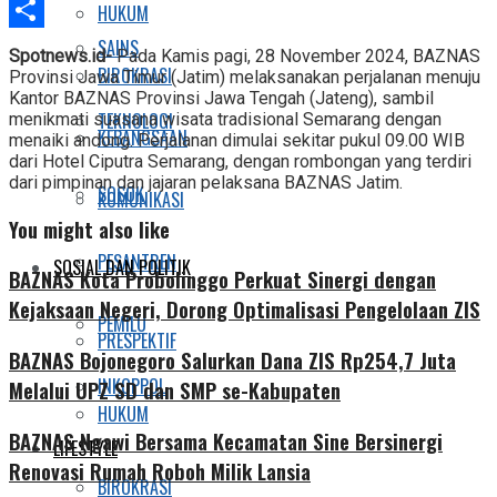
Telegram
HUKUM
Share
SAINS
Spotnews.id-
Pada Kamis pagi, 28 November 2024, BAZNAS
BIROKRASI
Provinsi Jawa Timur (Jatim) melaksanakan perjalanan menuju
Kantor BAZNAS Provinsi Jawa Tengah (Jateng), sambil
TEKNOLOGI
menikmati suasana wisata tradisional Semarang dengan
KEBANGSAAN
menaiki andong. Perjalanan dimulai sekitar pukul 09.00 WIB
dari Hotel Ciputra Semarang, dengan rombongan yang terdiri
dari pimpinan dan jajaran pelaksana BAZNAS Jatim.
SOSOK
KOMUNIKASI
You might also like
PESANTREN
SOSIAL DAN POLITIK
BAZNAS Kota Probolinggo Perkuat Sinergi dengan
Kejaksaan Negeri, Dorong Optimalisasi Pengelolaan ZIS
PEMILU
PRESPEKTIF
BAZNAS Bojonegoro Salurkan Dana ZIS Rp254,7 Juta
INKOPPOL
Melalui UPZ SD dan SMP se-Kabupaten
HUKUM
BAZNAS Ngawi Bersama Kecamatan Sine Bersinergi
LIFESTYLE
Renovasi Rumah Roboh Milik Lansia
BIROKRASI