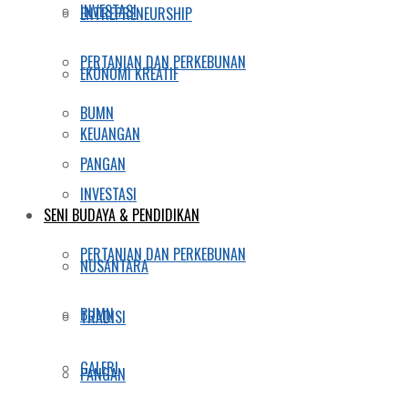
INVESTASI
ENTREPRENEURSHIP
PERTANIAN DAN PERKEBUNAN
EKONOMI KREATIF
BUMN
KEUANGAN
PANGAN
INVESTASI
SENI BUDAYA & PENDIDIKAN
PERTANIAN DAN PERKEBUNAN
NUSANTARA
BUMN
TRADISI
GALERI
PANGAN