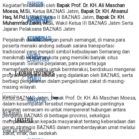
FASHION
Kegiatan ini dihadiri oleh
Bapak Prof. Dr. KH. Ali Maschan
Moesa, M.Si.
, Ketua BAZNAS Jatim,
Bapak Dr. KH. Ahsanul
KEBANGSAAN
Haq, M.Pd.I.
, Wakil Ketua II BAZNAS Jatim,
Bapak Dr. KH.
KESEHATAN
Muhammad Zakki, M.Si.
, Wakil Ketua III BAZNAS Jatim Serta
Jajaran Pelaksana BAZNAS Jatim
KOMUNIKASI
KULINER
Perjalanan dimulai dengan penuh semangat, di mana para
peserta menaiki andong sebuah sarana transportasi
tradisional yang menjadi simbol kebudayaan Semarang dan
SPORT
menikmati keindahan kota yang memiliki banyak situs
PESANTREN
bersejarah. Selama perjalanan, para peserta juga
memanfaatkan waktu untuk berinteraksi, berdiskusi mengenai
E-KORAN SPOTNEWS
program-program sosial yang dijalankan oleh BAZNAS, serta
PEMILU
berbagi pengalaman dalam pengelolaan zakat di masing-
masing wilayah.
Ketua BAZNAS Jatim, Bapak Prof. Dr. KH. Ali Maschan Moesa,
INKOPPOL
dalam kesempatan tersebut mengungkapkan pentingnya
kegiatan semacam ini untuk mempererat hubungan antara
No Result
pengurus BAZNAS di berbagai provinsi, sekaligus
LIFESTYLE
memperkenalkan kepada masyarakat tentang keberadaan dan
peran strategis BAZNAS dalam memberdayakan umat melalui
View All Result
zakat, infak, dan sedekah.