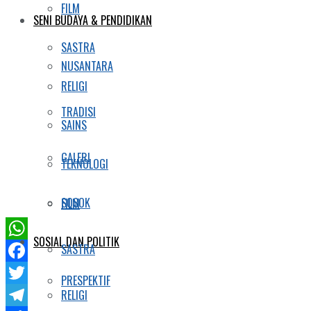
FILM
SENI BUDAYA & PENDIDIKAN
SASTRA
NUSANTARA
RELIGI
TRADISI
SAINS
GALERI
TEKNOLOGI
SOSOK
FILM
SOSIAL DAN POLITIK
SASTRA
WhatsApp
Facebook
PRESPEKTIF
Twitter
RELIGI