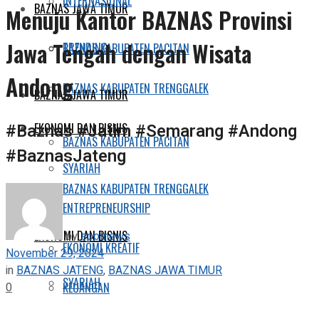
INTERNASIONAL
BAZNAS JAWA TIMUR
Menuju Kantor BAZNAS Provinsi
Jawa Tengah dengan Wisata
TRENDING
BAZNAS KABUPATEN PACITAN
Andong
BAZNAS KABUPATEN TRENGGALEK
BAZNAS JAWA TIMUR
#Baznas #Jatim #Semarang #Andong
EKONOMI DAN BISNIS
BAZNAS KABUPATEN PACITAN
#BaznasJateng
SYARIAH
BAZNAS KABUPATEN TRENGGALEK
ENTREPRENEURSHIP
EKONOMI DAN BISNIS
by
spotnews
EKONOMI KREATIF
November 29, 2024
in
BAZNAS JATENG
,
BAZNAS JAWA TIMUR
SYARIAH
0
KEUANGAN