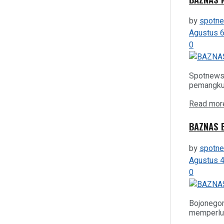
FASHION
by
spotn
Agustus 6
KESEHATAN
0
KULINER
Spotnews.
pemangku 
SPORT
Read mor
BAZNAS B
E-KORAN SPOTNEWS
by
spotn
Agustus 4
0
Bojonegor
No Result
memperlua