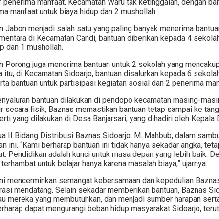
 penerima manfaat. Kecamatan Waru tak ketinggalan, dengan ba
ma manfaat untuk biaya hidup dan 2 mushollah.
 Jabon menjadi salah satu yang paling banyak menerima bantu
mentara di Kecamatan Candi, bantuan diberikan kepada 4 sekola
up dan 1 mushollah.
 Porong juga menerima bantuan untuk 2 sekolah yang mencakup 2
 itu, di Kecamatan Sidoarjo, bantuan disalurkan kepada 6 sekol
rta bantuan untuk partisipasi kegiatan sosial dan 2 penerima man
nyaluran bantuan dilakukan di pendopo kecamatan masing-masi
ir secara fisik, Baznas memastikan bantuan tetap sampai ke ta
erti yang dilakukan di Desa Banjarsari, yang dihadiri oleh Kepal
ua II Bidang Distribusi Baznas Sidoarjo, M. Mahbub, dalam sam
uan ini. “Kami berharap bantuan ini tidak hanya sekadar angka, t
t. Pendidikan adalah kunci untuk masa depan yang lebih baik. De
terhambat untuk belajar hanya karena masalah biaya,” ujarnya.
ini mencerminkan semangat kebersamaan dan kepedulian Bazna
rasi mendatang. Selain sekadar memberikan bantuan, Baznas Sido
u mereka yang membutuhkan, dan menjadi sumber harapan serta s
rharap dapat mengurangi beban hidup masyarakat Sidoarjo, terut