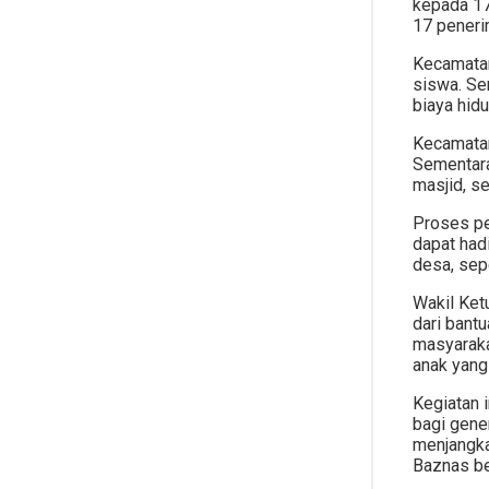
kepada 17
HUKUM
17 peneri
SAINS
Kecamatan
BIROKRASI
siswa. Se
biaya hid
TEKNOLOGI
KEBANGSAAN
Kecamatan
Sementara
masjid, se
SOSOK
KOMUNIKASI
Proses pe
dapat had
PESANTREN
SOSIAL DAN POLITIK
desa, sep
Wakil Ket
PEMILU
dari bant
PRESPEKTIF
masyaraka
anak yang 
INKOPPOL
Kegiatan 
HUKUM
bagi gene
LIFESTYLE
menjangka
Baznas be
BIROKRASI