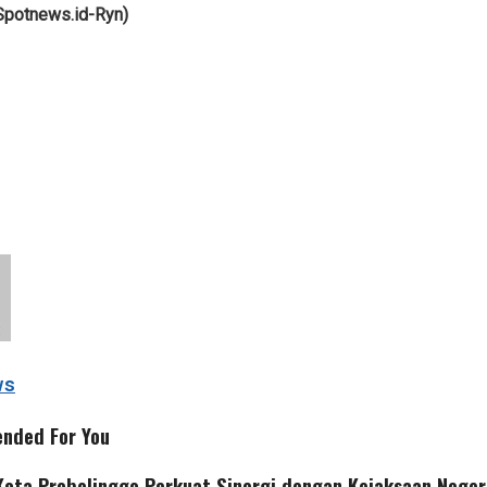
Spotnews.id-Ryn)
p
ws
nded For You
ota Probolinggo Perkuat Sinergi dengan Kejaksaan Negeri