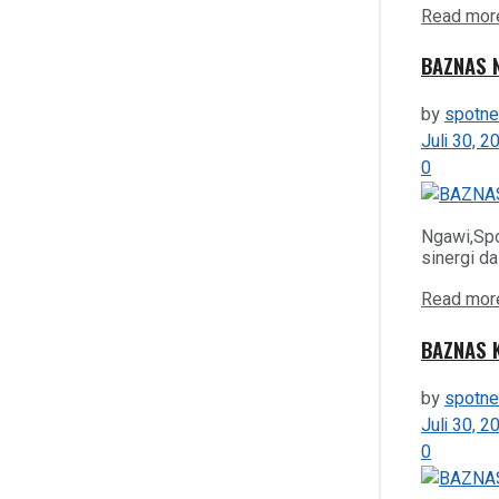
Read mor
View All Result
BAZNAS N
by
spotn
Juli 30, 2
0
Ngawi,Sp
sinergi d
Read mor
BAZNAS K
by
spotn
Juli 30, 2
0