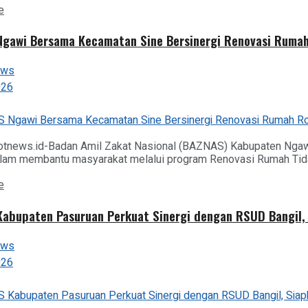
Details
e
gawi Bersama Kecamatan Sine Bersinergi Renovasi Rumah 
ews
026
otnews.id-Badan Amil Zakat Nasional (BAZNAS) Kabupaten Nga
alam membantu masyarakat melalui program Renovasi Rumah Tidak L
Details
e
abupaten Pasuruan Perkuat Sinergi dengan RSUD Bangil, 
ews
026