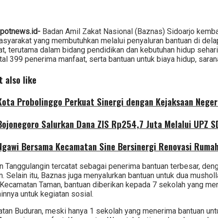
Spotnews.id-
Badan Amil Zakat Nasional (Baznas) Sidoarjo kem
syarakat yang membutuhkan melalui penyaluran bantuan di dela
t, terutama dalam bidang pendidikan dan kebutuhan hidup sehari
al 399 penerima manfaat, serta bantuan untuk biaya hidup, sarana
 also like
ota Probolinggo Perkuat Sinergi dengan Kejaksaan Negeri
ojonegoro Salurkan Dana ZIS Rp254,7 Juta Melalui UPZ 
gawi Bersama Kecamatan Sine Bersinergi Renovasi Rumah 
 Tanggulangin tercatat sebagai penerima bantuan terbesar, den
n. Selain itu, Baznas juga menyalurkan bantuan untuk dua musholl
i Kecamatan Taman, bantuan diberikan kepada 7 sekolah yang me
innya untuk kegiatan sosial.
tan Buduran, meski hanya 1 sekolah yang menerima bantuan unt