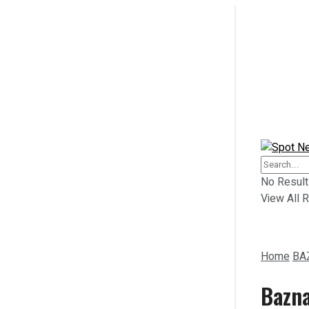
Home
BERITA
Home
No Result
View All R
NASIONAL
BERITA
INTERNASIONAL
Home
BA
NASIONAL
TRENDING
Bazna