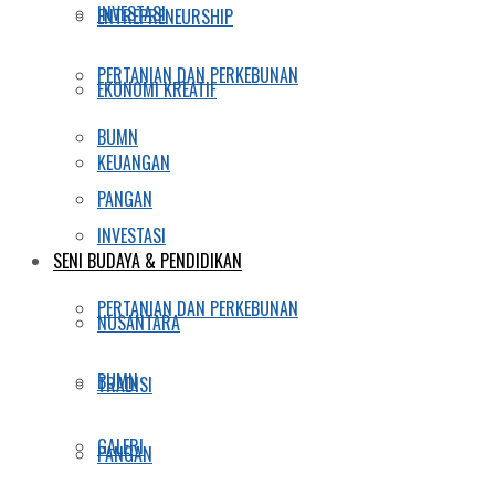
INVESTASI
ENTREPRENEURSHIP
PERTANIAN DAN PERKEBUNAN
EKONOMI KREATIF
BUMN
KEUANGAN
PANGAN
INVESTASI
SENI BUDAYA & PENDIDIKAN
PERTANIAN DAN PERKEBUNAN
NUSANTARA
BUMN
TRADISI
GALERI
PANGAN