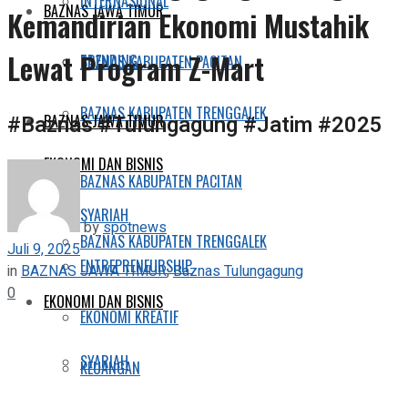
INTERNASIONAL
BAZNAS JAWA TIMUR
Kemandirian Ekonomi Mustahik
Lewat Program Z-Mart
TRENDING
BAZNAS KABUPATEN PACITAN
BAZNAS KABUPATEN TRENGGALEK
#Baznas #Tulungagung #Jatim #2025
BAZNAS JAWA TIMUR
EKONOMI DAN BISNIS
BAZNAS KABUPATEN PACITAN
SYARIAH
by
spotnews
BAZNAS KABUPATEN TRENGGALEK
Juli 9, 2025
ENTREPRENEURSHIP
in
BAZNAS JAWA TIMUR
,
Baznas Tulungagung
0
EKONOMI DAN BISNIS
EKONOMI KREATIF
SYARIAH
KEUANGAN