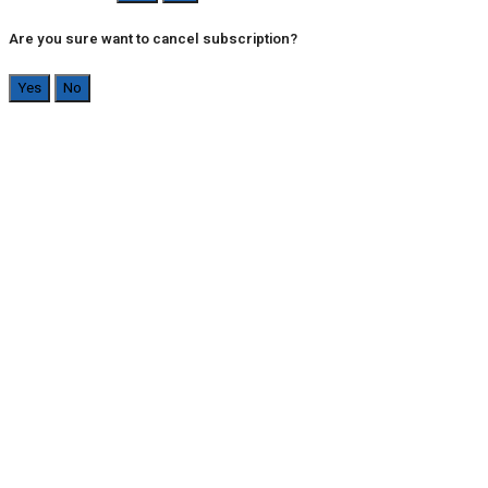
Are you sure want to cancel subscription?
Yes
No