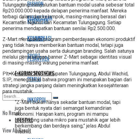
FASHION
Tulungagung menyalurkan bantuan modal usaha sebesar total
Rp20.000.000 kepada delapan penerima manfaat. Mereka
terbagi dalam dua kelompok, masing-masing berasal dari
KEBANGSAAN
KESEHATAN
Kecamatan Ngunut dan Kecamatan Tulungagung. Setiap
penerima mendapatkan bantuan senilai Rp2.500.000.
KOMUNIKASI
KULINER
Z-Mart merupakan program pemberdayaan ekonomi produktif
yang tidak hanya memberikan bantuan modal, tetapi juga
pendampingan usaha serta dukungan branding. Salah satunya
SPORT
melalui pemasangan banner Z-Mart sebagai identitas visual
PESANTREN
di masing-masing warung penerima manfaat.
E-KORAN SPOTNEWS
Plt. Ketua BAZNAS Kabupaten Tulungagung, Abdul Wachid,
PEMILU
S.IP., menegaskan bahwa program ini merupakan bagian dari
strategi jangka panjang dalam meningkatkan kesejahteraan
para mustahik.
INKOPPOL
“Z-Mart bukan hanya sekadar bantuan modal, tapi
juga bentuk nyata dari semangat kemandirian
No Result
ekonomi. Harapan kami, program ini mampu
LIFESTYLE
mendorong usaha mikro para mustahik agar lebih
berkembang dan berdaya saing,” jelas Abdul
View All Result
Wachid.