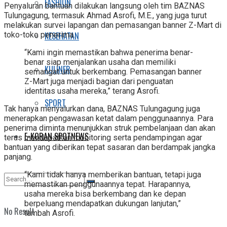
FASHION
Penyaluran bantuan dilakukan langsung oleh tim BAZNAS
Tulungagung, termasuk Ahmad Asrofi, M.E., yang juga turut
melakukan survei lapangan dan pemasangan banner Z-Mart di
KESEHATAN
toko-toko penerima.
“Kami ingin memastikan bahwa penerima benar-
benar siap menjalankan usaha dan memiliki
KULINER
semangat untuk berkembang. Pemasangan banner
Z-Mart juga menjadi bagian dari penguatan
identitas usaha mereka,” terang Asrofi.
SPORT
Tak hanya menyalurkan dana, BAZNAS Tulungagung juga
menerapkan pengawasan ketat dalam penggunaannya. Para
penerima diminta menunjukkan struk pembelanjaan dan akan
E-KORAN SPOTNEWS
terus mendapatkan monitoring serta pendampingan agar
bantuan yang diberikan tepat sasaran dan berdampak jangka
panjang.
“Kami tidak hanya memberikan bantuan, tetapi juga
memastikan penggunaannya tepat. Harapannya,
usaha mereka bisa berkembang dan ke depan
berpeluang mendapatkan dukungan lanjutan,”
No Result
tambah Asrofi.