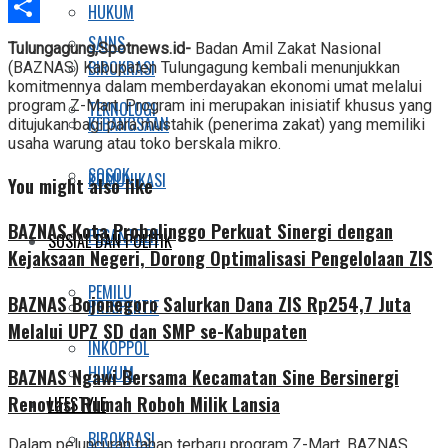
Telegram
HUKUM
Share
SAINS
Tulungagung,Spotnews.id-
Badan Amil Zakat Nasional
BIROKRASI
(BAZNAS) Kabupaten Tulungagung kembali menunjukkan
komitmennya dalam memberdayakan ekonomi umat melalui
program Z-Mart. Program ini merupakan inisiatif khusus yang
TEKNOLOGI
KEBANGSAAN
ditujukan bagi para mustahik (penerima zakat) yang memiliki
usaha warung atau toko berskala mikro.
SOSOK
KOMUNIKASI
You might also like
BAZNAS Kota Probolinggo Perkuat Sinergi dengan
PESANTREN
SOSIAL DAN POLITIK
Kejaksaan Negeri, Dorong Optimalisasi Pengelolaan ZIS
PEMILU
BAZNAS Bojonegoro Salurkan Dana ZIS Rp254,7 Juta
PRESPEKTIF
Melalui UPZ SD dan SMP se-Kabupaten
INKOPPOL
HUKUM
BAZNAS Ngawi Bersama Kecamatan Sine Bersinergi
Renovasi Rumah Roboh Milik Lansia
LIFESTYLE
BIROKRASI
Dalam peluncuran tahap terbaru program Z-Mart, BAZNAS