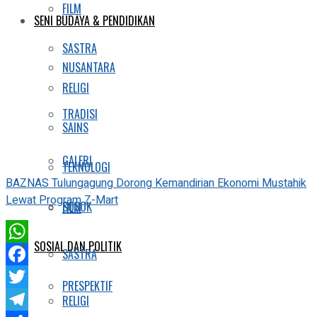
FILM
SENI BUDAYA & PENDIDIKAN
SASTRA
NUSANTARA
RELIGI
TRADISI
SAINS
GALERI
TEKNOLOGI
BAZNAS Tulungagung Dorong Kemandirian Ekonomi Mustahik
Lewat Program Z-Mart
SOSOK
FILM
SOSIAL DAN POLITIK
WhatsApp
SASTRA
Facebook
PRESPEKTIF
Twitter
RELIGI