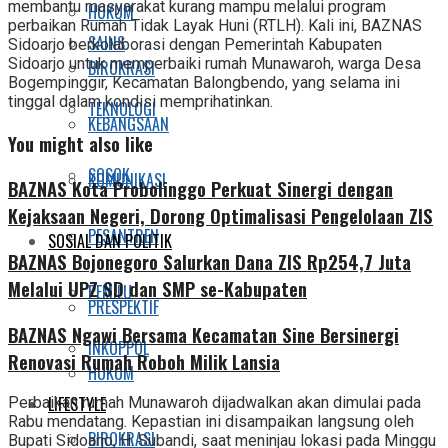
membantu masyarakat kurang mampu melalui program
HUKUM
perbaikan Rumah Tidak Layak Huni (RTLH). Kali ini, BAZNAS
SAINS
Sidoarjo berkolaborasi dengan Pemerintah Kabupaten
Sidoarjo untuk memperbaiki rumah Munawaroh, warga Desa
BIROKRASI
Bogempinggir, Kecamatan Balongbendo, yang selama ini
tinggal dalam kondisi memprihatinkan.
TEKNOLOGI
KEBANGSAAN
You might also like
SOSOK
KOMUNIKASI
BAZNAS Kota Probolinggo Perkuat Sinergi dengan
Kejaksaan Negeri, Dorong Optimalisasi Pengelolaan ZIS
PESANTREN
SOSIAL DAN POLITIK
BAZNAS Bojonegoro Salurkan Dana ZIS Rp254,7 Juta
Melalui UPZ SD dan SMP se-Kabupaten
PEMILU
PRESPEKTIF
BAZNAS Ngawi Bersama Kecamatan Sine Bersinergi
INKOPPOL
Renovasi Rumah Roboh Milik Lansia
HUKUM
LIFESTYLE
Perbaikan rumah Munawaroh dijadwalkan akan dimulai pada
Rabu mendatang. Kepastian ini disampaikan langsung oleh
BIROKRASI
Bupati Sidoarjo, H. Subandi, saat meninjau lokasi pada Minggu