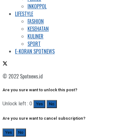
INKOPPOL
LIFESTYLE
FASHION
KESEHATAN
KULINER
SPORT
E-KORAN SPOTNEWS
© 2022 Spotnews.id
Are you sure want to unlock this post?
Unlock left : 0
Yes
No
Are you sure want to cancel subscription?
Yes
No