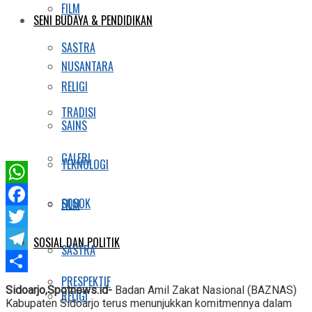
FILM
SENI BUDAYA & PENDIDIKAN
SASTRA
NUSANTARA
RELIGI
TRADISI
SAINS
GALERI
TEKNOLOGI
WhatsApp
SOSOK
FILM
Facebook
Twitter
SOSIAL DAN POLITIK
SASTRA
Telegram
PRESPEKTIF
Share
Sidoarjo,Spotnews.id-
Badan Amil Zakat Nasional (BAZNAS)
RELIGI
Kabupaten Sidoarjo terus menunjukkan komitmennya dalam