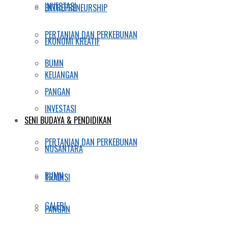
INVESTASI
ENTREPRENEURSHIP
PERTANIAN DAN PERKEBUNAN
EKONOMI KREATIF
BUMN
KEUANGAN
PANGAN
INVESTASI
SENI BUDAYA & PENDIDIKAN
PERTANIAN DAN PERKEBUNAN
NUSANTARA
BUMN
TRADISI
GALERI
PANGAN