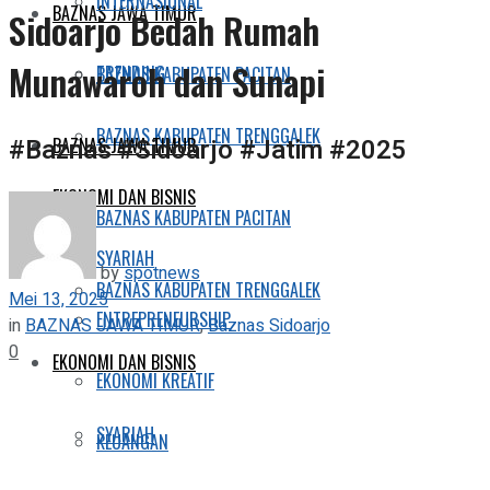
INTERNASIONAL
BAZNAS JAWA TIMUR
Sidoarjo Bedah Rumah
Munawaroh dan Sunapi
TRENDING
BAZNAS KABUPATEN PACITAN
BAZNAS KABUPATEN TRENGGALEK
#Baznas #Sidoarjo #Jatim #2025
BAZNAS JAWA TIMUR
EKONOMI DAN BISNIS
BAZNAS KABUPATEN PACITAN
SYARIAH
by
spotnews
BAZNAS KABUPATEN TRENGGALEK
Mei 13, 2025
ENTREPRENEURSHIP
in
BAZNAS JAWA TIMUR
,
Baznas Sidoarjo
0
EKONOMI DAN BISNIS
EKONOMI KREATIF
SYARIAH
KEUANGAN