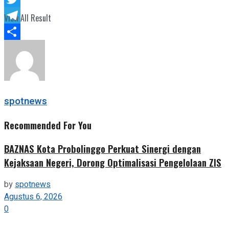
Twitter
View All Result
Telegram
Share
spotnews
Recommended For You
BAZNAS Kota Probolinggo Perkuat Sinergi dengan
Kejaksaan Negeri, Dorong Optimalisasi Pengelolaan ZIS
by
spotnews
Agustus 6, 2026
0