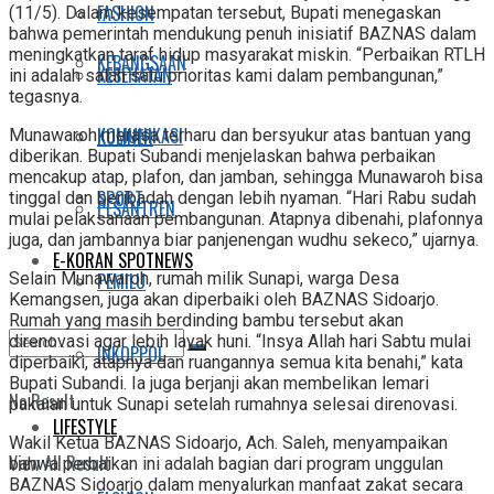
FASHION
(11/5). Dalam kesempatan tersebut, Bupati menegaskan
bahwa pemerintah mendukung penuh inisiatif BAZNAS dalam
meningkatkan taraf hidup masyarakat miskin. “Perbaikan RTLH
KEBANGSAAN
KESEHATAN
ini adalah salah satu prioritas kami dalam pembangunan,”
tegasnya.
KOMUNIKASI
KULINER
Munawaroh merasa terharu dan bersyukur atas bantuan yang
diberikan. Bupati Subandi menjelaskan bahwa perbaikan
mencakup atap, plafon, dan jamban, sehingga Munawaroh bisa
SPORT
tinggal dan beribadah dengan lebih nyaman. “Hari Rabu sudah
PESANTREN
mulai pelaksanaan pembangunan. Atapnya dibenahi, plafonnya
juga, dan jambannya biar panjenengan wudhu sekeco,” ujarnya.
E-KORAN SPOTNEWS
PEMILU
Selain Munawaroh, rumah milik Sunapi, warga Desa
Kemangsen, juga akan diperbaiki oleh BAZNAS Sidoarjo.
Rumah yang masih berdinding bambu tersebut akan
direnovasi agar lebih layak huni. “Insya Allah hari Sabtu mulai
INKOPPOL
diperbaiki, atapnya dan ruangannya semua kita benahi,” kata
Bupati Subandi. Ia juga berjanji akan membelikan lemari
No Result
pakaian untuk Sunapi setelah rumahnya selesai direnovasi.
LIFESTYLE
Wakil Ketua BAZNAS Sidoarjo, Ach. Saleh, menyampaikan
View All Result
bahwa perbaikan ini adalah bagian dari program unggulan
BAZNAS Sidoarjo dalam menyalurkan manfaat zakat secara