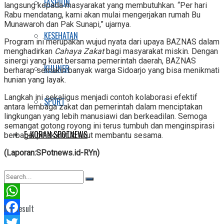
FASHION
langsung kepada masyarakat yang membutuhkan. “Per hari
Rabu mendatang, kami akan mulai mengerjakan rumah Bu
Munawaroh dan Pak Sunapi,” ujarnya.
KESEHATAN
Program ini merupakan wujud nyata dari upaya BAZNAS dalam
menghadirkan
Cahaya Zakat
bagi masyarakat miskin. Dengan
sinergi yang kuat bersama pemerintah daerah, BAZNAS
KULINER
berharap semakin banyak warga Sidoarjo yang bisa menikmati
hunian yang layak.
Langkah ini sekaligus menjadi contoh kolaborasi efektif
SPORT
antara lembaga zakat dan pemerintah dalam menciptakan
lingkungan yang lebih manusiawi dan berkeadilan. Semoga
semangat gotong royong ini terus tumbuh dan menginspirasi
E-KORAN SPOTNEWS
berbagai pihak untuk turut membantu sesama.
(Laporan:SPotnews.id-RYn)
WhatsApp
No Result
Facebook