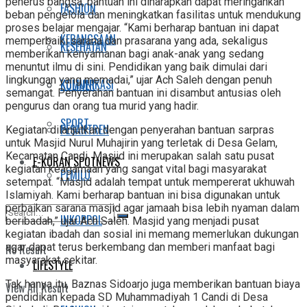
penerus bangsa, bantuan ini diharapkan dapat meringankan
FASHION
beban pengelola dan meningkatkan fasilitas untuk mendukung
proses belajar mengajar. “Kami berharap bantuan ini dapat
KEBANGSAAN
memperbaiki sarana dan prasarana yang ada, sekaligus
KESEHATAN
memberikan kenyamanan bagi anak-anak yang sedang
menuntut ilmu di sini. Pendidikan yang baik dimulai dari
lingkungan yang memadai,” ujar Ach Saleh dengan penuh
KOMUNIKASI
KULINER
semangat. Penyerahan bantuan ini disambut antusias oleh
pengurus dan orang tua murid yang hadir.
SPORT
PESANTREN
Kegiatan dilanjutkan dengan penyerahan bantuan sarpras
untuk Masjid Nurul Muhajirin yang terletak di Desa Gelam,
Kecamatan Candi. Masjid ini merupakan salah satu pusat
E-KORAN SPOTNEWS
kegiatan keagamaan yang sangat vital bagi masyarakat
PEMILU
setempat. “Masjid adalah tempat untuk mempererat ukhuwah
Islamiyah. Kami berharap bantuan ini bisa digunakan untuk
perbaikan sarana masjid agar jamaah bisa lebih nyaman dalam
INKOPPOL
beribadah,” ujar Ach Saleh. Masjid yang menjadi pusat
kegiatan ibadah dan sosial ini memang memerlukan dukungan
agar dapat terus berkembang dan memberi manfaat bagi
No Result
masyarakat sekitar.
LIFESTYLE
Tak hanya itu, Baznas Sidoarjo juga memberikan bantuan biaya
View All Result
pendidikan kepada SD Muhammadiyah 1 Candi di Desa