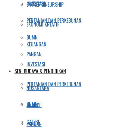
INVESTASI
ENTREPRENEURSHIP
PERTANIAN DAN PERKEBUNAN
EKONOMI KREATIF
BUMN
KEUANGAN
PANGAN
INVESTASI
SENI BUDAYA & PENDIDIKAN
PERTANIAN DAN PERKEBUNAN
NUSANTARA
BUMN
TRADISI
GALERI
PANGAN