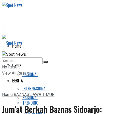
Home
BERITA
Home
No Result
View All Result
NASIONAL
BERITA
INTERNASIONAL
Home
BAZNAS JAWA TIMUR
NASIONAL
TRENDING
Jum’at Berkah Baznas Sidoarjo: