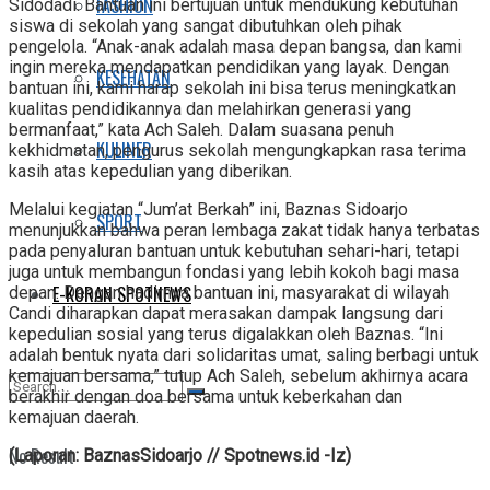
FASHION
Sidodadi. Bantuan ini bertujuan untuk mendukung kebutuhan
siswa di sekolah yang sangat dibutuhkan oleh pihak
pengelola. “Anak-anak adalah masa depan bangsa, dan kami
ingin mereka mendapatkan pendidikan yang layak. Dengan
KESEHATAN
bantuan ini, kami harap sekolah ini bisa terus meningkatkan
kualitas pendidikannya dan melahirkan generasi yang
bermanfaat,” kata Ach Saleh. Dalam suasana penuh
KULINER
kekhidmatan, pengurus sekolah mengungkapkan rasa terima
kasih atas kepedulian yang diberikan.
Melalui kegiatan “Jum’at Berkah” ini, Baznas Sidoarjo
SPORT
menunjukkan bahwa peran lembaga zakat tidak hanya terbatas
pada penyaluran bantuan untuk kebutuhan sehari-hari, tetapi
juga untuk membangun fondasi yang lebih kokoh bagi masa
E-KORAN SPOTNEWS
depan. Dengan hadirnya bantuan ini, masyarakat di wilayah
Candi diharapkan dapat merasakan dampak langsung dari
kepedulian sosial yang terus digalakkan oleh Baznas. “Ini
adalah bentuk nyata dari solidaritas umat, saling berbagi untuk
kemajuan bersama,” tutup Ach Saleh, sebelum akhirnya acara
berakhir dengan doa bersama untuk keberkahan dan
kemajuan daerah.
No Result
(Laporan: BaznasSidoarjo // Spotnews.id -Iz)