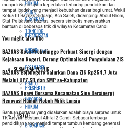
HUKUM
menjadi wujud nyata kepedulian terhadap pendidikan dan
tempat ibadah yang menjadi kebutuhan dasar bagi umat. Wakil
SAINS
Ketua III Baznas Sidoarjo, Ach Saleh, didampingi Abdul Ghoni,
BIROKRASI
Staf Pelaksana Baznas, secara simbolis menyerahkan
bantuan di beberapa titik di wilayah Kecamatan Candi.
TEKNOLOGI
KEBANGSAAN
You might also like
SOSOK
BAZNAS Kota Probolinggo Perkuat Sinergi dengan
KOMUNIKASI
Kejaksaan Negeri, Dorong Optimalisasi Pengelolaan ZIS
PESANTREN
SOSIAL DAN POLITIK
BAZNAS Bojonegoro Salurkan Dana ZIS Rp254,7 Juta
Melalui UPZ SD dan SMP se-Kabupaten
PEMILU
PRESPEKTIF
BAZNAS Ngawi Bersama Kecamatan Sine Bersinergi
INKOPPOL
Renovasi Rumah Roboh Milik Lansia
HUKUM
Bantuan pertama yang disalurkan adalah biaya sarpras untuk
LIFESTYLE
TK Aisyiah Bustanul Athfal 2 Candi. Sebagai lembaga
pendidikan yang menjadi tempat tumbuh kembang generasi
BIROKRASI