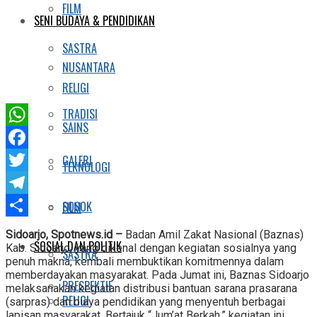
FILM
SENI BUDAYA & PENDIDIKAN
SASTRA
NUSANTARA
RELIGI
TRADISI
SAINS
WhatsApp
Facebook
GALERI
TEKNOLOGI
Twitter
Telegram
SOSOK
FILM
Share
Sidoarjo, Spotnews.id –
Badan Amil Zakat Nasional (Baznas)
SOSIAL DAN POLITIK
Kab. Sidoarjo, yang dikenal dengan kegiatan sosialnya yang
SASTRA
penuh makna, kembali membuktikan komitmennya dalam
memberdayakan masyarakat. Pada Jumat ini, Baznas Sidoarjo
PRESPEKTIF
melaksanakan kegiatan distribusi bantuan sarana prasarana
RELIGI
(sarpras) dan biaya pendidikan yang menyentuh berbagai
lapisan masyarakat. Bertajuk “Jum’at Berkah,” kegiatan ini