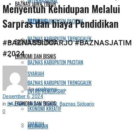
INTERNASIONAL
BAZNAS JAWA TIMUR
Menyentuh Kehidupan Melalui
Sarpras dan biaya Pendidikan
TRENDING
BAZNAS KABUPATEN PACITAN
BAZNAS KABUPATEN TRENGGALEK
#BAZNASSIDOARJO #BAZNASJATIM
BAZNAS JAWA TIMUR
#2024
EKONOMI DAN BISNIS
BAZNAS KABUPATEN PACITAN
SYARIAH
BAZNAS KABUPATEN TRENGGALEK
by
spotnews
ENTREPRENEURSHIP
Desember 6, 2024
EKONOMI DAN BISNIS
in
BAZNAS JAWA TIMUR
,
Baznas Sidoarjo
EKONOMI KREATIF
0
SYARIAH
KEUANGAN