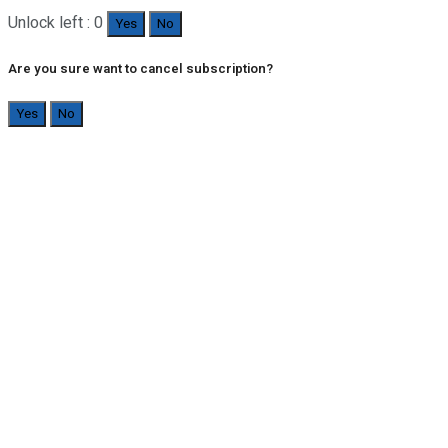
Unlock left : 0
Yes
No
Are you sure want to cancel subscription?
Yes
No