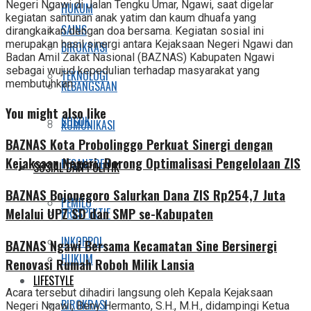
Negeri Ngawi di Jalan Tengku Umar, Ngawi, saat digelar
HUKUM
kegiatan santunan anak yatim dan kaum dhuafa yang
SAINS
dirangkaikan dengan doa bersama. Kegiatan sosial ini
merupakan hasil sinergi antara Kejaksaan Negeri Ngawi dan
BIROKRASI
Badan Amil Zakat Nasional (BAZNAS) Kabupaten Ngawi
sebagai wujud kepedulian terhadap masyarakat yang
TEKNOLOGI
membutuhkan.
KEBANGSAAN
You might also like
SOSOK
KOMUNIKASI
BAZNAS Kota Probolinggo Perkuat Sinergi dengan
Kejaksaan Negeri, Dorong Optimalisasi Pengelolaan ZIS
PESANTREN
SOSIAL DAN POLITIK
BAZNAS Bojonegoro Salurkan Dana ZIS Rp254,7 Juta
PEMILU
Melalui UPZ SD dan SMP se-Kabupaten
PRESPEKTIF
INKOPPOL
BAZNAS Ngawi Bersama Kecamatan Sine Bersinergi
HUKUM
Renovasi Rumah Roboh Milik Lansia
LIFESTYLE
Acara tersebut dihadiri langsung oleh Kepala Kejaksaan
BIROKRASI
Negeri Ngawi, Beny Hermanto, S.H., M.H., didampingi Ketua