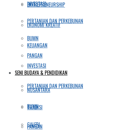
INVESTASI
ENTREPRENEURSHIP
PERTANIAN DAN PERKEBUNAN
EKONOMI KREATIF
BUMN
KEUANGAN
PANGAN
INVESTASI
SENI BUDAYA & PENDIDIKAN
PERTANIAN DAN PERKEBUNAN
NUSANTARA
BUMN
TRADISI
GALERI
PANGAN