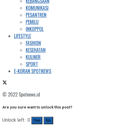
KEBANGSAAN
KOMUNIKASI
PESANTREN
PEMILU
INKOPPOL
LIFESTYLE
FASHION
KESEHATAN
KULINER
SPORT
E-KORAN SPOTNEWS
© 2022 Spotnews.id
Are you sure want to unlock this post?
Unlock left : 0
Yes
No