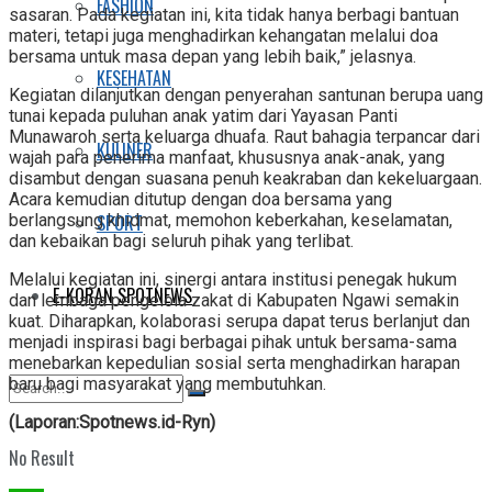
FASHION
sasaran. Pada kegiatan ini, kita tidak hanya berbagi bantuan
materi, tetapi juga menghadirkan kehangatan melalui doa
bersama untuk masa depan yang lebih baik,” jelasnya.
KESEHATAN
Kegiatan dilanjutkan dengan penyerahan santunan berupa uang
tunai kepada puluhan anak yatim dari Yayasan Panti
Munawaroh serta keluarga dhuafa. Raut bahagia terpancar dari
KULINER
wajah para penerima manfaat, khususnya anak-anak, yang
disambut dengan suasana penuh keakraban dan kekeluargaan.
Acara kemudian ditutup dengan doa bersama yang
SPORT
berlangsung khidmat, memohon keberkahan, keselamatan,
dan kebaikan bagi seluruh pihak yang terlibat.
Melalui kegiatan ini, sinergi antara institusi penegak hukum
E-KORAN SPOTNEWS
dan lembaga pengelola zakat di Kabupaten Ngawi semakin
kuat. Diharapkan, kolaborasi serupa dapat terus berlanjut dan
menjadi inspirasi bagi berbagai pihak untuk bersama-sama
menebarkan kepedulian sosial serta menghadirkan harapan
baru bagi masyarakat yang membutuhkan.
(Laporan:Spotnews.id-Ryn)
No Result