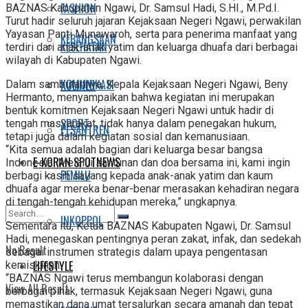
FASHION
BAZNAS Kabupaten Ngawi, Dr. Samsul Hadi, S.HI., M.Pd.I.
Turut hadir seluruh jajaran Kejaksaan Negeri Ngawi, perwakilan
Yayasan Panti Munawaroh, serta para penerima manfaat yang
KEBANGSAAN
KESEHATAN
terdiri dari anak-anak yatim dan keluarga dhuafa dari berbagai
wilayah di Kabupaten Ngawi.
KOMUNIKASI
KULINER
Dalam sambutannya, Kepala Kejaksaan Negeri Ngawi, Beny
Hermanto, menyampaikan bahwa kegiatan ini merupakan
bentuk komitmen Kejaksaan Negeri Ngawi untuk hadir di
SPORT
tengah masyarakat, tidak hanya dalam penegakan hukum,
PESANTREN
tetapi juga dalam kegiatan sosial dan kemanusiaan.
“Kita semua adalah bagian dari keluarga besar bangsa
E-KORAN SPOTNEWS
Indonesia. Melalui santunan dan doa bersama ini, kami ingin
PEMILU
berbagi kasih sayang kepada anak-anak yatim dan kaum
dhuafa agar mereka benar-benar merasakan kehadiran negara
di tengah-tengah kehidupan mereka,” ungkapnya.
INKOPPOL
Sementara itu, Ketua BAZNAS Kabupaten Ngawi, Dr. Samsul
Hadi, menegaskan pentingnya peran zakat, infak, dan sedekah
No Result
sebagai instrumen strategis dalam upaya pengentasan
LIFESTYLE
kemiskinan.
“BAZNAS Ngawi terus membangun kolaborasi dengan
View All Result
berbagai pihak, termasuk Kejaksaan Negeri Ngawi, guna
memastikan dana umat tersalurkan secara amanah dan tepat