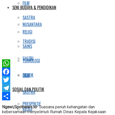
FILM
SENI BUDAYA & PENDIDIKAN
SASTRA
NUSANTARA
RELIGI
TRADISI
SAINS
GALERI
TEKNOLOGI
WhatsApp
SOSOK
FILM
Facebook
Twitter
SOSIAL DAN POLITIK
SASTRA
Telegram
PRESPEKTIF
Share
Ngawi,Spotnews.id-
Suasana penuh kehangatan dan
RELIGI
kebersamaan menyelimuti Rumah Dinas Kepala Kejaksaan