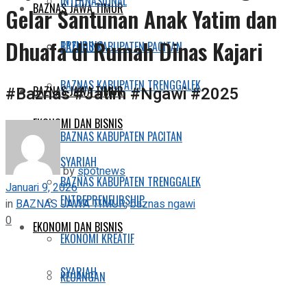
INTERNASIONAL
BAZNAS JAWA TIMUR
Gelar Santunan Anak Yatim dan
Dhuafa di Rumah Dinas Kajari
TRENDING
BAZNAS KABUPATEN PACITAN
BAZNAS KABUPATEN TRENGGALEK
#Baznas #Jatim #Ngawi #2025
BAZNAS JAWA TIMUR
EKONOMI DAN BISNIS
BAZNAS KABUPATEN PACITAN
SYARIAH
by
spotnews
BAZNAS KABUPATEN TRENGGALEK
Januari 9, 2026
ENTREPRENEURSHIP
in
BAZNAS JAWA TIMUR
,
baznas ngawi
0
EKONOMI DAN BISNIS
EKONOMI KREATIF
SYARIAH
KEUANGAN