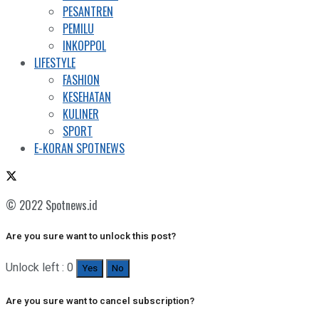
PESANTREN
PEMILU
INKOPPOL
LIFESTYLE
FASHION
KESEHATAN
KULINER
SPORT
E-KORAN SPOTNEWS
© 2022 Spotnews.id
Are you sure want to unlock this post?
Unlock left : 0
Yes
No
Are you sure want to cancel subscription?