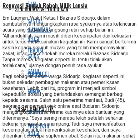
FILM
Renovasi Rumah Roboh Milik Lansia
SENI BUDAYA & PENDIDIKAN
Em Luqman, Wakil Ketua I Baznas Sidoarjo, dalam
SASTRA
sambutannya mengungkapkan rasa syukurnya atas kelancaran
NUSANTARA
acara yang sudah berlangsung rutin setiap bulan ini.
“Alhamdulillah, kami masih diberi kesempatan dan kekuatan
RELIGI
untuk terus melaksanakan kegiatan ini. Kami sangat berterima
kasih kepada seluruh muzaki yang telah mempercayakan
TRADISI
zakat, infaq, dan sedekah mereka melalui Baznas Sidoarjo.
SAINS
Tanpa mereka, kegiatan seperti ini tentu tidak akan
terlaksana,” ujarnya dengan penuh rasa syukur.
GALERI
TEKNOLOGI
Bagi sebagian besar warga Sidoarjo, kegiatan seperti ini
bukan sekadar pembagian makanan atau pemeriksaan
kesehatan. Lebih dari itu, program ini menjadi simbol
SOSOK
FILM
kepedulian sosial yang berlandaskan semangat berbagi
kepada sesama. Salah satu penerima manfaat, Budi (45),
seorang pengemudi ojek online asal Buduran, Sidoarjo,
SOSIAL DAN POLITIK
SASTRA
mengungkapkan rasa terima kasihnya atas bantuan yang
diterimanya. “Saya sering merasa lelah setelah seharian
bekerja mengantar penumpang. Tadi saya memanfaatkan
PRESPEKTIF
kesempatan untuk memeriksakan kesehatan, dan saya
RELIGI
diberikan beberapa suplemen obat. Selain itu, makanan sehat