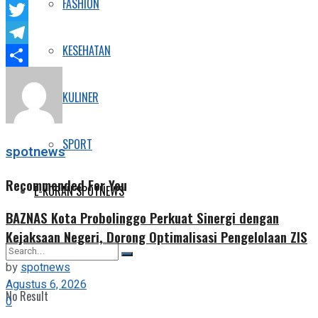
FASHION
Facebook
Twitter
KESEHATAN
Telegram
Share
KULINER
SPORT
spotnews
Recommended For You
E-KORAN SPOTNEWS
BAZNAS Kota Probolinggo Perkuat Sinergi dengan
Kejaksaan Negeri, Dorong Optimalisasi Pengelolaan ZIS
by
spotnews
Agustus 6, 2026
No Result
0