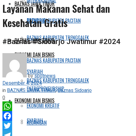
INTERNASIONAL
BAZNAS JAWA TIMUR
Layanan Makanan Sehat dan
Kesehatan Gratis
TRENDING
BAZNAS KABUPATEN PACITAN
BAZNAS KABUPATEN TRENGGALEK
#Baznas #Sidoarjo Jwatimur #2024
BAZNAS JAWA TIMUR
EKONOMI DAN BISNIS
BAZNAS KABUPATEN PACITAN
SYARIAH
by
spotnews
BAZNAS KABUPATEN TRENGGALEK
Desember 4, 2024
ENTREPRENEURSHIP
in
BAZNAS JAWA TIMUR
,
Baznas Sidoarjo
0
EKONOMI DAN BISNIS
EKONOMI KREATIF
WhatsApp
SYARIAH
KEUANGAN
Facebook
Twitter