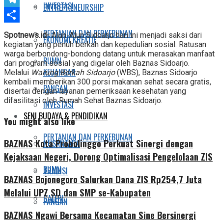
INVESTASI
ENTREPRENEURSHIP
Telegram
Share
PERTANIAN DAN PERKEBUNAN
Spotnews.id-
Alun-Alun Sidoarjo hari ini menjadi saksi dari
EKONOMI KREATIF
kegiatan yang penuh berkah dan kepedulian sosial. Ratusan
warga berbondong-bondong datang untuk merasakan manfaat
BUMN
dari program sosial yang digelar oleh Baznas Sidoarjo.
KEUANGAN
Melalui
Warung Berkah Sidoarjo
(WBS), Baznas Sidoarjo
kembali memberikan 300 porsi makanan sehat secara gratis,
PANGAN
disertai dengan layanan pemeriksaan kesehatan yang
difasilitasi oleh Rumah Sehat Baznas Sidoarjo.
INVESTASI
SENI BUDAYA & PENDIDIKAN
You might also like
PERTANIAN DAN PERKEBUNAN
BAZNAS Kota Probolinggo Perkuat Sinergi dengan
NUSANTARA
Kejaksaan Negeri, Dorong Optimalisasi Pengelolaan ZIS
BUMN
TRADISI
BAZNAS Bojonegoro Salurkan Dana ZIS Rp254,7 Juta
Melalui UPZ SD dan SMP se-Kabupaten
GALERI
PANGAN
BAZNAS Ngawi Bersama Kecamatan Sine Bersinergi