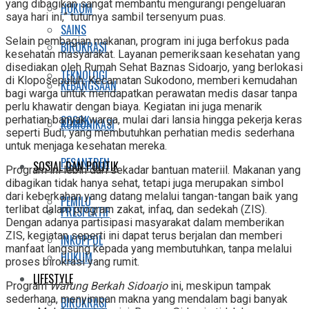
yang dibagikan sangat membantu mengurangi pengeluaran
HUKUM
saya hari ini,” tuturnya sambil tersenyum puas.
SAINS
Selain pembagian makanan, program ini juga berfokus pada
BIROKRASI
kesehatan masyarakat. Layanan pemeriksaan kesehatan yang
disediakan oleh Rumah Sehat Baznas Sidoarjo, yang berlokasi
TEKNOLOGI
di Kloposepuluh, Kecamatan Sukodono, memberi kemudahan
KEBANGSAAN
bagi warga untuk mendapatkan perawatan medis dasar tanpa
perlu khawatir dengan biaya. Kegiatan ini juga menarik
SOSOK
perhatian banyak warga, mulai dari lansia hingga pekerja keras
KOMUNIKASI
seperti Budi, yang membutuhkan perhatian medis sederhana
untuk menjaga kesehatan mereka.
PESANTREN
SOSIAL DAN POLITIK
Program ini lebih dari sekadar bantuan materiil. Makanan yang
dibagikan tidak hanya sehat, tetapi juga merupakan simbol
dari keberkahan yang datang melalui tangan-tangan baik yang
PEMILU
terlibat dalam program zakat, infaq, dan sedekah (ZIS).
PRESPEKTIF
Dengan adanya partisipasi masyarakat dalam memberikan
ZIS, kegiatan seperti ini dapat terus berjalan dan memberi
INKOPPOL
manfaat langsung kepada yang membutuhkan, tanpa melalui
HUKUM
proses birokrasi yang rumit.
LIFESTYLE
Program
Warung Berkah Sidoarjo
ini, meskipun tampak
sederhana, menyimpan makna yang mendalam bagi banyak
BIROKRASI