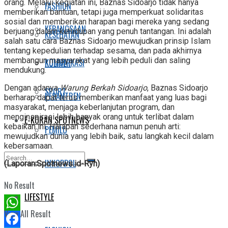
orang. Melalui kegiatan ini, Baznas Sidoarjo tidak hanya
FASHION
memberikan bantuan, tetapi juga memperkuat solidaritas
sosial dan memberikan harapan bagi mereka yang sedang
KEBANGSAAN
berjuang dalam kehidupan yang penuh tantangan. Ini adalah
KESEHATAN
salah satu cara Baznas Sidoarjo mewujudkan prinsip Islam
tentang kepedulian terhadap sesama, dan pada akhirnya
membangun masyarakat yang lebih peduli dan saling
KOMUNIKASI
KULINER
mendukung.
Dengan adanya
Warung Berkah Sidoarjo
, Baznas Sidoarjo
SPORT
PESANTREN
berharap dapat terus memberikan manfaat yang luas bagi
masyarakat, menjaga keberlanjutan program, dan
menginspirasi lebih banyak orang untuk terlibat dalam
E-KORAN SPOTNEWS
kebaikan ini. Harapan sederhana namun penuh arti:
PEMILU
mewujudkan dunia yang lebih baik, satu langkah kecil dalam
kebersamaan.
INKOPPOL
(Laporan:Spotnews.id-Ryn)
No Result
LIFESTYLE
View All Result
WhatsApp