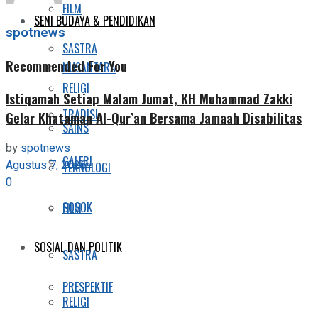
FILM
SENI BUDAYA & PENDIDIKAN
spotnews
SASTRA
Recommended For You
NUSANTARA
RELIGI
Istiqamah Setiap Malam Jumat, KH Muhammad Zakki
TRADISI
Gelar Khataman Al-Qur’an Bersama Jamaah Disabilitas
SAINS
by
spotnews
GALERI
Agustus 7, 2026
TEKNOLOGI
0
SOSOK
FILM
SOSIAL DAN POLITIK
SASTRA
PRESPEKTIF
RELIGI