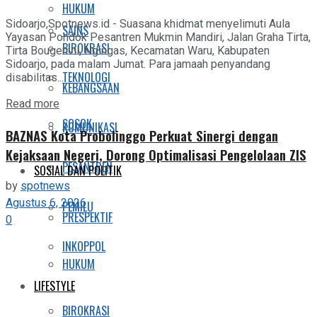
HUKUM
Sidoarjo,Spotnews.id - Suasana khidmat menyelimuti Aula
SAINS
Yayasan Pondok Pesantren Mukmin Mandiri, Jalan Graha Tirta,
BIROKRASI
Tirta Bougenvil, Ngingas, Kecamatan Waru, Kabupaten
Sidoarjo, pada malam Jumat. Para jamaah penyandang
TEKNOLOGI
disabilitas...
KEBANGSAAN
Details
Read more
SOSOK
KOMUNIKASI
BAZNAS Kota Probolinggo Perkuat Sinergi dengan
Kejaksaan Negeri, Dorong Optimalisasi Pengelolaan ZIS
PESANTREN
SOSIAL DAN POLITIK
by
spotnews
Agustus 6, 2026
PEMILU
PRESPEKTIF
0
INKOPPOL
HUKUM
LIFESTYLE
BIROKRASI