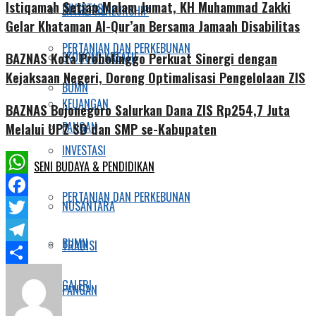
Istiqamah Setiap Malam Jumat, KH Muhammad Zakki
INVESTASI
ENTREPRENEURSHIP
Gelar Khataman Al-Qur’an Bersama Jamaah Disabilitas
PERTANIAN DAN PERKEBUNAN
EKONOMI KREATIF
BAZNAS Kota Probolinggo Perkuat Sinergi dengan
Kejaksaan Negeri, Dorong Optimalisasi Pengelolaan ZIS
BUMN
KEUANGAN
BAZNAS Bojonegoro Salurkan Dana ZIS Rp254,7 Juta
PANGAN
Melalui UPZ SD dan SMP se-Kabupaten
INVESTASI
SENI BUDAYA & PENDIDIKAN
WhatsApp
PERTANIAN DAN PERKEBUNAN
NUSANTARA
Facebook
Twitter
BUMN
TRADISI
Telegram
Share
GALERI
PANGAN