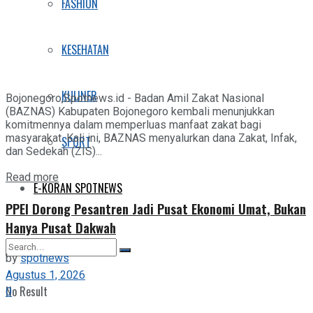
FASHION
KESEHATAN
KULINER
Bojonegoro,Spotnews.id - Badan Amil Zakat Nasional
(BAZNAS) Kabupaten Bojonegoro kembali menunjukkan
komitmennya dalam memperluas manfaat zakat bagi
masyarakat. Kali ini, BAZNAS menyalurkan dana Zakat, Infak,
SPORT
dan Sedekah (ZIS)...
Details
Read more
E-KORAN SPOTNEWS
PPEI Dorong Pesantren Jadi Pusat Ekonomi Umat, Bukan
Hanya Pusat Dakwah
by
spotnews
Agustus 1, 2026
No Result
0