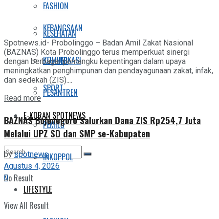
FASHION
KEBANGSAAN
KESEHATAN
Spotnews.id- Probolinggo – Badan Amil Zakat Nasional
(BAZNAS) Kota Probolinggo terus memperkuat sinergi
KOMUNIKASI
KULINER
dengan berbagai pemangku kepentingan dalam upaya
meningkatkan penghimpunan dan pendayagunaan zakat, infak,
dan sedekah (ZIS)....
SPORT
PESANTREN
Details
Read more
E-KORAN SPOTNEWS
BAZNAS Bojonegoro Salurkan Dana ZIS Rp254,7 Juta
PEMILU
Melalui UPZ SD dan SMP se-Kabupaten
by
spotnews
INKOPPOL
Agustus 4, 2026
No Result
0
LIFESTYLE
View All Result