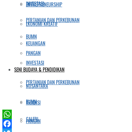
INVESTASI
ENTREPRENEURSHIP
PERTANIAN DAN PERKEBUNAN
EKONOMI KREATIF
BUMN
KEUANGAN
PANGAN
INVESTASI
SENI BUDAYA & PENDIDIKAN
PERTANIAN DAN PERKEBUNAN
NUSANTARA
BUMN
TRADISI
GALERI
PANGAN
WhatsApp