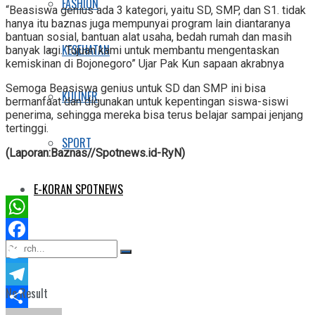
FASHION
“Beasiswa genius ada 3 kategori, yaitu SD, SMP, dan S1. tidak
hanya itu baznas juga mempunyai program lain diantaranya
bantuan sosial, bantuan alat usaha, bedah rumah dan masih
KESEHATAN
banyak lagi. Tujuan kami untuk membantu mengentaskan
kemiskinan di Bojonegoro” Ujar Pak Kun sapaan akrabnya
Semoga Beasiswa genius untuk SD dan SMP ini bisa
KULINER
bermanfaat dan digunakan untuk kepentingan siswa-siswi
penerima, sehingga mereka bisa terus belajar sampai jenjang
tertinggi.
SPORT
(Laporan:Baznas//Spotnews.id-RyN)
E-KORAN SPOTNEWS
WhatsApp
Facebook
Twitter
No Result
Telegram