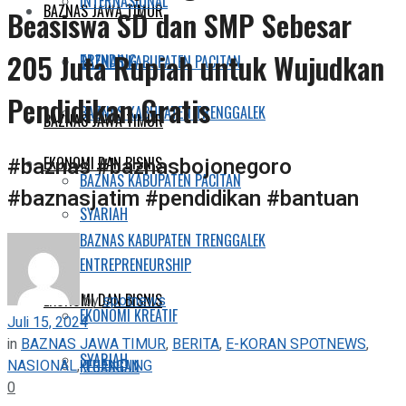
INTERNASIONAL
BAZNAS JAWA TIMUR
Beasiswa SD dan SMP Sebesar
205 Juta Rupiah untuk Wujudkan
TRENDING
BAZNAS KABUPATEN PACITAN
Pendidikan Gratis
BAZNAS KABUPATEN TRENGGALEK
BAZNAS JAWA TIMUR
#baznas #baznasbojonegoro
EKONOMI DAN BISNIS
BAZNAS KABUPATEN PACITAN
#baznasjatim #pendidikan #bantuan
SYARIAH
BAZNAS KABUPATEN TRENGGALEK
ENTREPRENEURSHIP
EKONOMI DAN BISNIS
by
spotnews
EKONOMI KREATIF
Juli 15, 2024
in
BAZNAS JAWA TIMUR
,
BERITA
,
E-KORAN SPOTNEWS
,
SYARIAH
NASIONAL
,
TRENDING
KEUANGAN
0