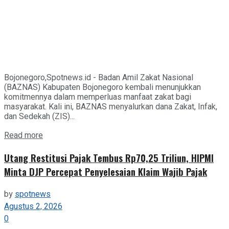
Bojonegoro,Spotnews.id - Badan Amil Zakat Nasional
(BAZNAS) Kabupaten Bojonegoro kembali menunjukkan
komitmennya dalam memperluas manfaat zakat bagi
masyarakat. Kali ini, BAZNAS menyalurkan dana Zakat, Infak,
dan Sedekah (ZIS)...
Details
Read more
Utang Restitusi Pajak Tembus Rp70,25 Triliun, HIPMI
Minta DJP Percepat Penyelesaian Klaim Wajib Pajak
by
spotnews
Agustus 2, 2026
0