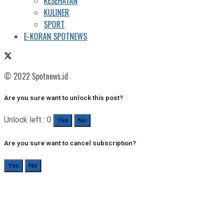
KESEHATAN
KULINER
SPORT
E-KORAN SPOTNEWS
© 2022 Spotnews.id
Are you sure want to unlock this post?
Unlock left : 0
Yes
No
Are you sure want to cancel subscription?
Yes
No