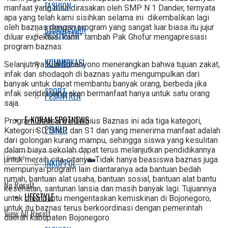
FASHION
manfaat yang bisa dirasakan oleh SMP N 1 Dander, ternyata
apa yang telah kami sisihkan selama ini dikembalikan lagi
oleh baznas dengan program yang sangat luar biasa itu jujur
KEBANGSAAN
KESEHATAN
diluar expektasi kami” tambah Pak Ghofur mengapresiasi
program baznas.
KOMUNIKASI
KULINER
Selanjutnya Kun Sucahyono menerangkan bahwa tujuan zakat,
infak dan shodaqoh di baznas yaitu mengumpulkan dari
banyak untuk dapat membantu banyak orang, berbeda jika
SPORT
infak sendiri yang akan bermanfaat hanya untuk satu orang
PESANTREN
saja.
E-KORAN SPOTNEWS
Program Beasiswa Geinius Baznas ini ada tiga kategori,
PEMILU
Kategori SD, SMP, dan S1 dan yang menerima manfaat adalah
dari golongan kurang mampu, sehingga siswa yang kesulitan
dalam biaya sekolah dapat terus melanjutkan pendidikannya
untuk meraih cita-citanya. Tidak hanya beasiswa baznas juga
INKOPPOL
mempunyai program lain diantaranya ada bantuan bedah
rumah, bantuan alat usaha, bantuan sosial, bantuan alat bantu
No Result
kesehatan, santunan lansia dan masih banyak lagi. Tujuannya
LIFESTYLE
untuk membantu mengentaskan kemiskinan di Bojonegoro,
untuk itu baznas terus berkoordinasi dengan pemerintah
View All Result
daerah kabupaten Bojonegoro