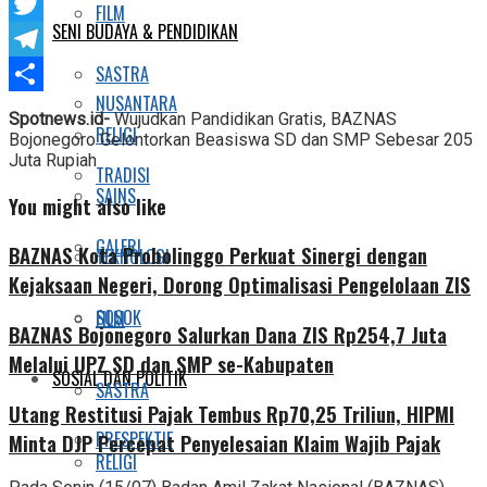
Facebook
FILM
SENI BUDAYA & PENDIDIKAN
Twitter
Telegram
SASTRA
NUSANTARA
Share
Spotnews.id-
Wujudkan Pandidikan Gratis, BAZNAS
RELIGI
Bojonegoro Gelontorkan Beasiswa SD dan SMP Sebesar 205
Juta Rupiah
TRADISI
SAINS
You might also like
GALERI
BAZNAS Kota Probolinggo Perkuat Sinergi dengan
TEKNOLOGI
Kejaksaan Negeri, Dorong Optimalisasi Pengelolaan ZIS
SOSOK
FILM
BAZNAS Bojonegoro Salurkan Dana ZIS Rp254,7 Juta
Melalui UPZ SD dan SMP se-Kabupaten
SOSIAL DAN POLITIK
SASTRA
Utang Restitusi Pajak Tembus Rp70,25 Triliun, HIPMI
PRESPEKTIF
Minta DJP Percepat Penyelesaian Klaim Wajib Pajak
RELIGI