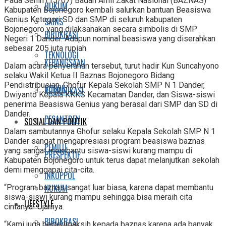
Pada Senin (15/07) Badan Amil Zakat Nasional (BAZNAS)
HUKUM
Kabupaten Bojonegoro kembali salurkan bantuan Beasiswa
Genius Ketegori SD dan SMP di seluruh kabupaten
SAINS
Bojonegoro yang dilaksanakan secara simbolis di SMP
BIROKRASI
Negeri 1 Dander. Adapun nominal beasiswa yang diserahkan
sebesar 205 juta rupiah
TEKNOLOGI
KEBANGSAAN
Dalam acara penyerahan tersebut, turut hadir Kun Suncahyono
selaku Wakil Ketua II Baznas Bojonegoro Bidang
Pendistribusian, Ghofur Kepala Sekolah SMP N 1 Dander,
SOSOK
KOMUNIKASI
Dwiyanto Kepala KKKS Kecamatan Dander, dan Siswa-siswi
penerima Beasiswa Genius yang berasal dari SMP dan SD di
Dander.
PESANTREN
SOSIAL DAN POLITIK
Dalam sambutannya Ghofur selaku Kepala Sekolah SMP N 1
Dander sangat mengapresiasi program beasiswa baznas
PEMILU
yang sangat membantu siswa-siswi kurang mampu di
PRESPEKTIF
Kabupaten Bojonegoro untuk terus dapat melanjutkan sekolah
demi menggapai cita-cita.
INKOPPOL
HUKUM
“Program baznas sangat luar biasa, karena dapat membantu
siswa-siswi kurang mampu sehingga bisa meraih cita
LIFESTYLE
cintanya” Ujarnya.
BIROKRASI
“Kami juga berterimaksih kepada baznas karena ada banyak