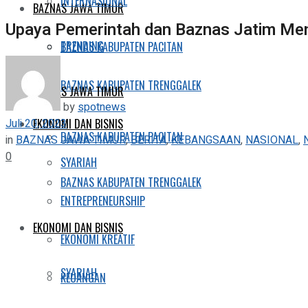
INTERNASIONAL
BAZNAS JAWA TIMUR
Upaya Pemerintah dan Baznas Jatim Men
TRENDING
BAZNAS KABUPATEN PACITAN
BAZNAS KABUPATEN TRENGGALEK
BAZNAS JAWA TIMUR
by
spotnews
Juli 20, 2023
EKONOMI DAN BISNIS
BAZNAS KABUPATEN PACITAN
in
BAZNAS JAWA TIMUR
,
BERITA
,
KEBANGSAAN
,
NASIONAL
,
0
SYARIAH
BAZNAS KABUPATEN TRENGGALEK
ENTREPRENEURSHIP
EKONOMI DAN BISNIS
EKONOMI KREATIF
SYARIAH
KEUANGAN