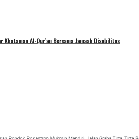
r Khataman Al-Qur’an Bersama Jamaah Disabilitas
san Pondok Pesantren Mukmin Mandiri, Jalan Graha Tirta, Tirta 