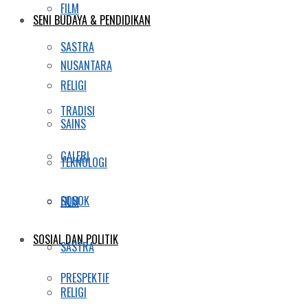
FILM
SENI BUDAYA & PENDIDIKAN
SASTRA
NUSANTARA
RELIGI
TRADISI
SAINS
GALERI
TEKNOLOGI
SOSOK
FILM
SOSIAL DAN POLITIK
SASTRA
PRESPEKTIF
RELIGI