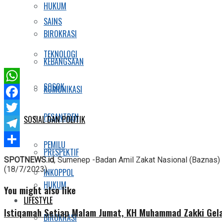
HUKUM
SAINS
BIROKRASI
TEKNOLOGI
KEBANGSAAN
SOSOK
KOMUNIKASI
WhatsApp
Facebook
PESANTREN
SOSIAL DAN POLITIK
Twitter
Telegram
PEMILU
PRESPEKTIF
Share
SPOTNEWS.id
, Sumenep -Badan Amil Zakat Nasional (Baznas) 
(18/7/2023).
INKOPPOL
HUKUM
You might also like
LIFESTYLE
Istiqamah Setiap Malam Jumat, KH Muhammad Zakki Gela
BIROKRASI