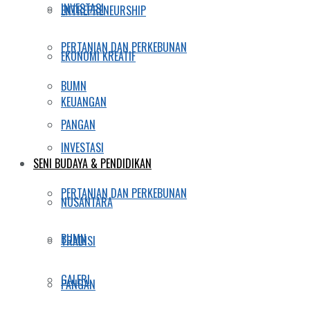
INVESTASI
ENTREPRENEURSHIP
PERTANIAN DAN PERKEBUNAN
EKONOMI KREATIF
BUMN
KEUANGAN
PANGAN
INVESTASI
SENI BUDAYA & PENDIDIKAN
PERTANIAN DAN PERKEBUNAN
NUSANTARA
BUMN
TRADISI
GALERI
PANGAN