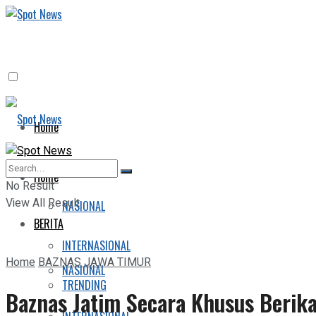
Home
BERITA
Home
No Result
View All Result
NASIONAL
BERITA
INTERNASIONAL
Home
BAZNAS JAWA TIMUR
NASIONAL
TRENDING
Baznas Jatim Secara Khusus Berika