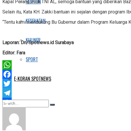
FASHION
Kapal Perang milik TNI AL, semoga bantuan yang diberikan Baz
Selain itu, Kata KH. Zakki bantuan ini sejalan dengan program Ib
KESEHATAN
“Tentu kami mendukung Bu Gubernur dalam Program Keluarga Ke
KULINER
Laporan: Dn/Spotnews.id Surabaya
Editor: Fara
SPORT
WhatsApp
E-KORAN SPOTNEWS
Facebook
Twitter
Telegram
Share
No Result