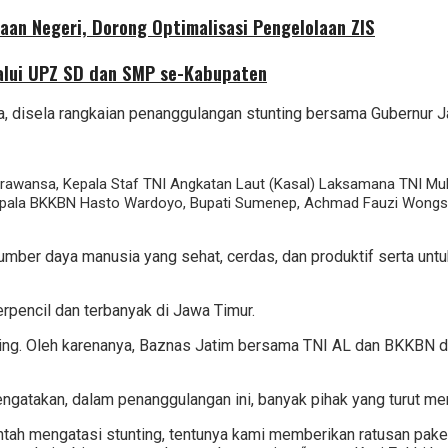
aan Negeri, Dorong Optimalisasi Pengelolaan ZIS
alui UPZ SD dan SMP se-Kabupaten
a, disela rangkaian penanggulangan stunting bersama Gubernur 
arawansa, Kepala Staf TNI Angkatan Laut (Kasal) Laksamana TNI Muh
Kepala BKKBN
Hasto Wardoyo, Bupati Sumenep, Achmad Fauzi Wongso
umber daya manusia yang sehat, cerdas, dan produktif serta unt
erpencil dan terbanyak di Jawa Timur.
nting. Oleh karenanya, Baznas Jatim bersama TNI AL dan BKKBN d
ngatakan, dalam penanggulangan ini, banyak pihak yang turut m
tah mengatasi stunting, tentunya kami memberikan ratusan pak