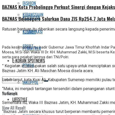
FASHION
BAZNAS Kota Probolinggo Perkuat Sinergi dengan Kejaks
KEBANGSAAN
KESEHATAN
BAZNAS Bojonegoro Salurkan Dana ZIS Rp254,7 Juta Mel
Ratusan bantuan itu diberikan secara langsung kepada penerim
KOMUNIKASI
KULINER
SPORT
Pada kesempatan itu, hadir Gubernur Jawa Timur Khofifah Indar P
PESANTREN
Moesa, M.Si dan Waka III Dr. KH. Muhammad Zakki, M.Si beserta 
serta para pejabat lainnya dari TNI/Polri.
E-KORAN SPOTNEWS
PEMILU
” Kegiatan ini merupakan salah satu upaya untuk menciptakan s
Baznas Jatim KH. Ali Maschan Moesa disela acara.
Lebih lanjut, kata Kyai Ali, Kabupaten Sumenep memiliki pulau t
INKOPPOL
“Maka, ini menjadi tantangan tersendiri dalam penanganan stu
No Result
“tuturnya.
LIFESTYLE
Sementara itu, Waka III Baznas Jatim, KH. Muhammad Zakki me
View All Result
“Baznas Jatim secara khusus turut berperan membantu pemerin