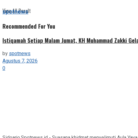
View All Result
spotnews
Recommended For You
Istiqamah Setiap Malam Jumat, KH Muhammad Zakki Gela
by
spotnews
Agustus 7, 2026
0
Sidoarjo,Spotnews.id - Suasana khidmat menyelimuti Aula Yaya