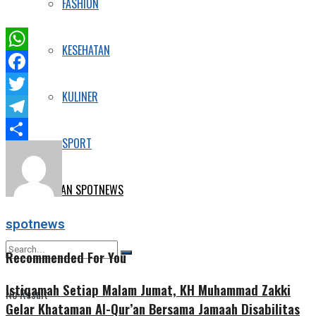
FASHION
KESEHATAN
WhatsApp
Facebook
KULINER
Twitter
Telegram
SPORT
Share
E-KORAN SPOTNEWS
spotnews
Recommended For You
Istiqamah Setiap Malam Jumat, KH Muhammad Zakki
No Result
Gelar Khataman Al-Qur’an Bersama Jamaah Disabilitas