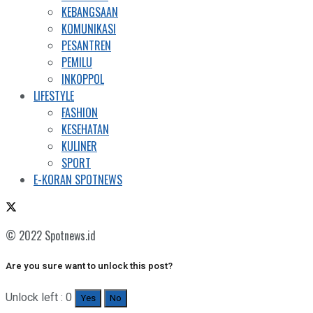
KEBANGSAAN
KOMUNIKASI
PESANTREN
PEMILU
INKOPPOL
LIFESTYLE
FASHION
KESEHATAN
KULINER
SPORT
E-KORAN SPOTNEWS
© 2022 Spotnews.id
Are you sure want to unlock this post?
Unlock left : 0
Yes
No