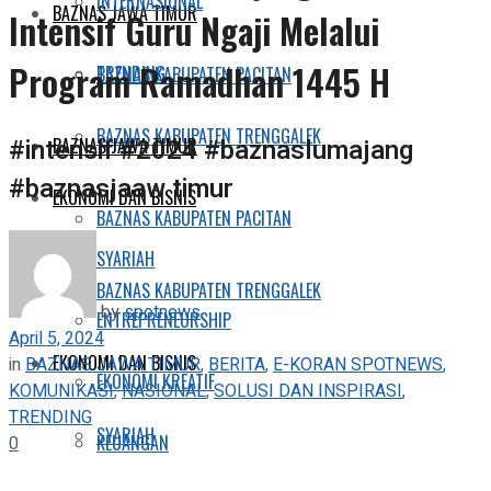
INTERNASIONAL
BAZNAS JAWA TIMUR
Intensif Guru Ngaji Melalui
Program Ramadhan 1445 H
TRENDING
BAZNAS KABUPATEN PACITAN
BAZNAS KABUPATEN TRENGGALEK
#intensif #2024 #baznaslumajang
BAZNAS JAWA TIMUR
#baznasjaaw timur
EKONOMI DAN BISNIS
BAZNAS KABUPATEN PACITAN
SYARIAH
BAZNAS KABUPATEN TRENGGALEK
by
spotnews
ENTREPRENEURSHIP
April 5, 2024
EKONOMI DAN BISNIS
in
BAZNAS JAWA TIMUR
,
BERITA
,
E-KORAN SPOTNEWS
,
EKONOMI KREATIF
KOMUNIKASI
,
NASIONAL
,
SOLUSI DAN INSPIRASI
,
TRENDING
SYARIAH
KEUANGAN
0