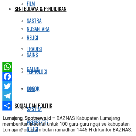
FILM
SENI BUDAYA & PENDIDIKAN
SASTRA
NUSANTARA
RELIGI
TRADISI
SAINS
GALERI
TEKNOLOGI
WhatsApp
Facebook
SOSOK
FILM
Twitter
SOSIAL DAN POLITIK
Telegram
SASTRA
Share
Lumajang, Spotnews.id –
BAZNAS Kabupaten Lumajang
PRESPEKTIF
memberikan insentif untuk 100 guru-guru ngaji se kabupaten
RELIGI
Lumajang program bulan ramadhan 1445 H di kantor BAZNAS.