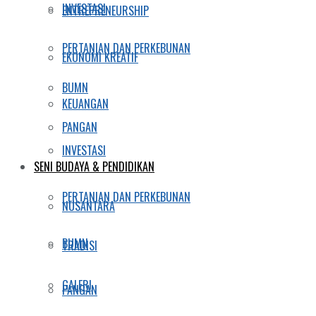
INVESTASI
ENTREPRENEURSHIP
PERTANIAN DAN PERKEBUNAN
EKONOMI KREATIF
BUMN
KEUANGAN
PANGAN
INVESTASI
SENI BUDAYA & PENDIDIKAN
PERTANIAN DAN PERKEBUNAN
NUSANTARA
BUMN
TRADISI
GALERI
PANGAN