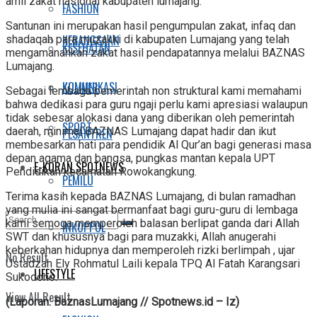
amil zakat nasional kabupaten lumajang.
FASHION
Santunan ini merupakan hasil pengumpulan zakat, infaq dan
KEBANGSAAN
shadaqah para muzakki di kabupaten Lumajang yang telah
KESEHATAN
mengamanahkan zakat hasil pendapatannya melalui BAZNAS
Lumajang.
KOMUNIKASI
KULINER
Sebagai lembaga pemerintah non struktural kami memahami
bahwa dedikasi para guru ngaji perlu kami apresiasi walaupun
tidak sebesar alokasi dana yang diberikan oleh pemerintah
SPORT
daerah, minimal BAZNAS Lumajang dapat hadir dan ikut
PESANTREN
membesarkan hati para pendidik Al Qur’an bagi generasi masa
depan agama dan bangsa, pungkas mantan kepala UPT
E-KORAN SPOTNEWS
Pendidikan kecamatan Rowokangkung.
PEMILU
Terima kasih kepada BAZNAS Lumajang, di bulan ramadhan
yang mulia ini sangat bermanfaat bagi guru-guru di lembaga
kami semoga memperoleh balasan berlipat ganda dari Allah
INKOPPOL
SWT dan khususnya bagi para muzakki, Allah anugerahi
keberkahan hidupnya dan memperoleh rizki berlimpah , ujar
No Result
Ustadzah Ely Rohmatul Laili kepala TPQ Al Fatah Karangsari
LIFESTYLE
Sukodono.
View All Result
(Laporan: BaznasLumajang // Spotnews.id – Iz)