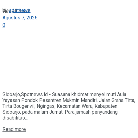
by
spotnews
View All Result
Agustus 7, 2026
0
Sidoarjo,Spotnews.id - Suasana khidmat menyelimuti Aula
Yayasan Pondok Pesantren Mukmin Mandiri, Jalan Graha Tirta,
Tirta Bougenvil, Ngingas, Kecamatan Waru, Kabupaten
Sidoarjo, pada malam Jumat. Para jamaah penyandang
disabilitas...
Details
Read more