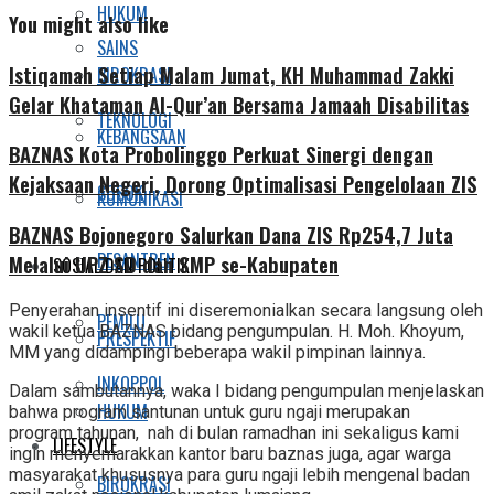
HUKUM
You might also like
SAINS
Istiqamah Setiap Malam Jumat, KH Muhammad Zakki
BIROKRASI
Gelar Khataman Al-Qur’an Bersama Jamaah Disabilitas
TEKNOLOGI
KEBANGSAAN
BAZNAS Kota Probolinggo Perkuat Sinergi dengan
Kejaksaan Negeri, Dorong Optimalisasi Pengelolaan ZIS
SOSOK
KOMUNIKASI
BAZNAS Bojonegoro Salurkan Dana ZIS Rp254,7 Juta
PESANTREN
Melalui UPZ SD dan SMP se-Kabupaten
SOSIAL DAN POLITIK
Penyerahan insentif ini diseremonialkan secara langsung oleh
PEMILU
wakil ketua BAZNAS bidang pengumpulan. H. Moh. Khoyum,
PRESPEKTIF
MM yang didampingi beberapa wakil pimpinan lainnya.
INKOPPOL
Dalam sambutannya, waka I bidang pengumpulan menjelaskan
HUKUM
bahwa program santunan untuk guru ngaji merupakan
program tahunan, nah di bulan ramadhan ini sekaligus kami
LIFESTYLE
ingin menyemarakkan kantor baru baznas juga, agar warga
masyarakat khususnya para guru ngaji lebih mengenal badan
BIROKRASI