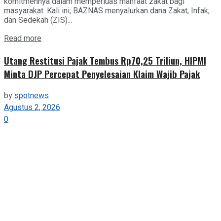
komitmennya dalam memperluas manfaat zakat bagi
masyarakat. Kali ini, BAZNAS menyalurkan dana Zakat, Infak,
dan Sedekah (ZIS)...
Details
Read more
Utang Restitusi Pajak Tembus Rp70,25 Triliun, HIPMI
Minta DJP Percepat Penyelesaian Klaim Wajib Pajak
by
spotnews
Agustus 2, 2026
0