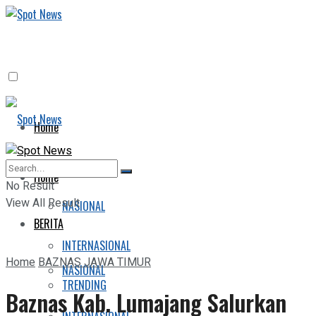
Home
BERITA
Home
No Result
View All Result
NASIONAL
BERITA
INTERNASIONAL
Home
BAZNAS JAWA TIMUR
NASIONAL
TRENDING
Baznas Kab. Lumajang Salurkan