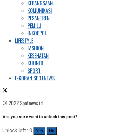
KEBANGSAAN
KOMUNIKASI
PESANTREN
PEMILU
INKOPPOL
LIFESTYLE
FASHION
KESEHATAN
KULINER
SPORT
E-KORAN SPOTNEWS
© 2022 Spotnews.id
Are you sure want to unlock this post?
Unlock left : 0
Yes
No