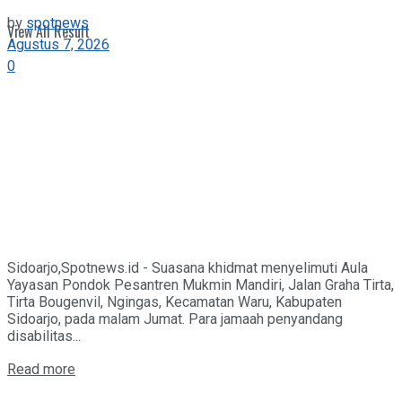
by
spotnews
View All Result
Agustus 7, 2026
0
Sidoarjo,Spotnews.id - Suasana khidmat menyelimuti Aula
Yayasan Pondok Pesantren Mukmin Mandiri, Jalan Graha Tirta,
Tirta Bougenvil, Ngingas, Kecamatan Waru, Kabupaten
Sidoarjo, pada malam Jumat. Para jamaah penyandang
disabilitas...
Details
Read more