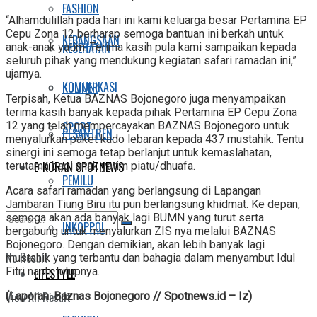
FASHION
“Alhamdulillah pada hari ini kami keluarga besar Pertamina EP
Cepu Zona 12 berharap semoga bantuan ini berkah untuk
KEBANGSAAN
KESEHATAN
anak-anak yatim. Terima kasih pula kami sampaikan kepada
seluruh pihak yang mendukung kegiatan safari ramadan ini,”
ujarnya.
KOMUNIKASI
KULINER
Terpisah, Ketua BAZNAS Bojonegoro juga menyampaikan
terima kasih banyak kepada pihak Pertamina EP Cepu Zona
12 yang telah mempercayakan BAZNAS Bojonegoro untuk
SPORT
PESANTREN
menyalurkan paket kado lebaran kepada 437 mustahik. Tentu
sinergi ini semoga tetap berlanjut untuk kemaslahatan,
E-KORAN SPOTNEWS
terutama bagi anak yatim piatu/dhuafa.
PEMILU
Acara safari ramadan yang berlangsung di Lapangan
Jambaran Tiung Biru itu pun berlangsung khidmat. Ke depan,
semoga akan ada banyak lagi BUMN yang turut serta
INKOPPOL
bergabung untuk menyalurkan ZIS nya melalui BAZNAS
Bojonegoro. Dengan demikian, akan lebih banyak lagi
No Result
mustahik yang terbantu dan bahagia dalam menyambut Idul
Fitri nanti, tutupnya.
LIFESTYLE
View All Result
(Laporan: Baznas Bojonegoro // Spotnews.id – Iz)