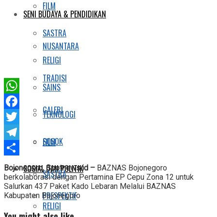
FILM
SENI BUDAYA & PENDIDIKAN
SASTRA
NUSANTARA
RELIGI
TRADISI
SAINS
WhatsApp
GALERI
TEKNOLOGI
Facebook
Twitter
SOSOK
FILM
Telegram
Share
SOSIAL DAN POLITIK
Bojonegoro, Spotnews.id –
BAZNAS Bojonegoro
SASTRA
berkolaborasi dengan Pertamina EP Cepu Zona 12 untuk
Salurkan 437 Paket Kado Lebaran Melalui BAZNAS
PRESPEKTIF
Kabupaten Bojonegoro
RELIGI
You might also like