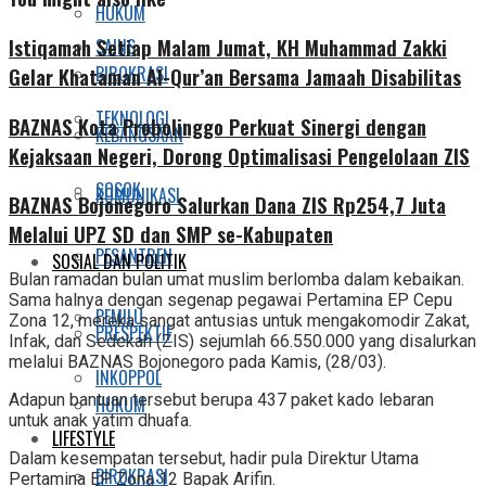
HUKUM
Istiqamah Setiap Malam Jumat, KH Muhammad Zakki
SAINS
BIROKRASI
Gelar Khataman Al-Qur’an Bersama Jamaah Disabilitas
TEKNOLOGI
BAZNAS Kota Probolinggo Perkuat Sinergi dengan
KEBANGSAAN
Kejaksaan Negeri, Dorong Optimalisasi Pengelolaan ZIS
SOSOK
KOMUNIKASI
BAZNAS Bojonegoro Salurkan Dana ZIS Rp254,7 Juta
Melalui UPZ SD dan SMP se-Kabupaten
PESANTREN
SOSIAL DAN POLITIK
Bulan ramadan bulan umat muslim berlomba dalam kebaikan.
Sama halnya dengan segenap pegawai Pertamina EP Cepu
PEMILU
Zona 12, mereka sangat antusias untuk mengakomodir Zakat,
PRESPEKTIF
Infak, dan Sedekah (ZIS) sejumlah 66.550.000 yang disalurkan
melalui BAZNAS Bojonegoro pada Kamis, (28/03).
INKOPPOL
Adapun bantuan tersebut berupa 437 paket kado lebaran
HUKUM
untuk anak yatim dhuafa.
LIFESTYLE
Dalam kesempatan tersebut, hadir pula Direktur Utama
BIROKRASI
Pertamina EP Zona 12 Bapak Arifin.