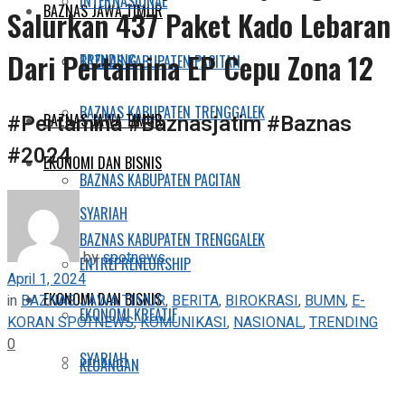
INTERNASIONAL
BAZNAS JAWA TIMUR
Salurkan 437 Paket Kado Lebaran
Dari Pertamina EP Cepu Zona 12
TRENDING
BAZNAS KABUPATEN PACITAN
BAZNAS KABUPATEN TRENGGALEK
#Pertamina #Baznasjatim #Baznas
BAZNAS JAWA TIMUR
#2024
EKONOMI DAN BISNIS
BAZNAS KABUPATEN PACITAN
SYARIAH
BAZNAS KABUPATEN TRENGGALEK
by
spotnews
ENTREPRENEURSHIP
April 1, 2024
EKONOMI DAN BISNIS
in
BAZNAS JAWA TIMUR
,
BERITA
,
BIROKRASI
,
BUMN
,
E-
EKONOMI KREATIF
KORAN SPOTNEWS
,
KOMUNIKASI
,
NASIONAL
,
TRENDING
0
SYARIAH
KEUANGAN