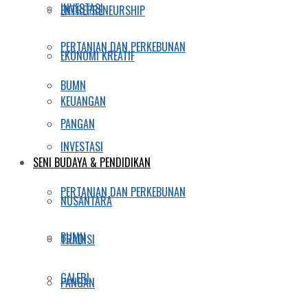
INVESTASI
ENTREPRENEURSHIP
PERTANIAN DAN PERKEBUNAN
EKONOMI KREATIF
BUMN
KEUANGAN
PANGAN
INVESTASI
SENI BUDAYA & PENDIDIKAN
PERTANIAN DAN PERKEBUNAN
NUSANTARA
BUMN
TRADISI
GALERI
PANGAN