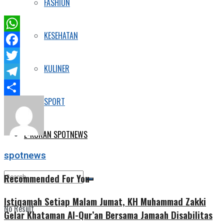
FASHION
KESEHATAN
WhatsApp
Facebook
KULINER
Twitter
Telegram
SPORT
Share
E-KORAN SPOTNEWS
spotnews
Recommended For You
Istiqamah Setiap Malam Jumat, KH Muhammad Zakki
No Result
Gelar Khataman Al-Qur’an Bersama Jamaah Disabilitas