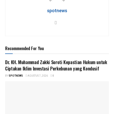
p
o
m
p
k
spotnews
Recommended For You
Dr. KH. Muhammad Zakki Soroti Kepastian Hukum untuk
Ciptakan Iklim Investasi Perkebunan yang Kondusif
BY
SPOTNEWS
AGUSTUS 7, 2026
0