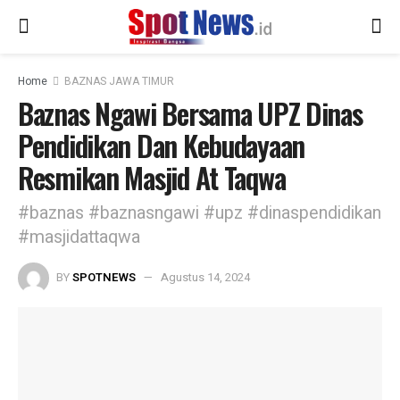
Home
BAZNAS JAWA TIMUR
Baznas Ngawi Bersama UPZ Dinas
Pendidikan Dan Kebudayaan
Resmikan Masjid At Taqwa
#baznas #baznasngawi #upz #dinaspendidikan
#masjidattaqwa
BY
SPOTNEWS
Agustus 14, 2024