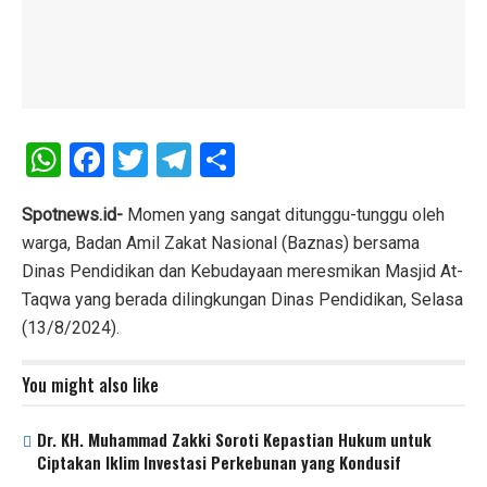
W
F
T
T
S
h
a
wi
el
h
at
ce
tt
e
ar
Spotnews.id-
Momen yang sangat ditunggu-tunggu oleh
warga, Badan Amil Zakat Nasional (Baznas) bersama
s
b
er
gr
e
Dinas Pendidikan dan Kebudayaan meresmikan Masjid At-
A
o
a
Taqwa yang berada dilingkungan Dinas Pendidikan, Selasa
p
o
m
(13/8/2024).
p
k
You might also like
Dr. KH. Muhammad Zakki Soroti Kepastian Hukum untuk
Ciptakan Iklim Investasi Perkebunan yang Kondusif