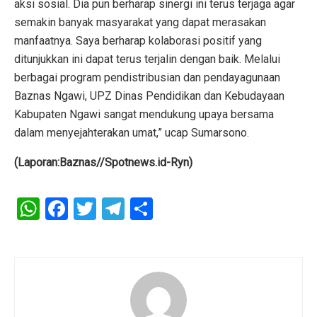
aksi sosial. Dia pun berharap sinergi ini terus terjaga agar
semakin banyak masyarakat yang dapat merasakan
manfaatnya. Saya berharap kolaborasi positif yang
ditunjukkan ini dapat terus terjalin dengan baik. Melalui
berbagai program pendistribusian dan pendayagunaan
Baznas Ngawi, UPZ Dinas Pendidikan dan Kebudayaan
Kabupaten Ngawi sangat mendukung upaya bersama
dalam menyejahterakan umat,” ucap Sumarsono.
(Laporan:Baznas//Spotnews.id-Ryn)
W
F
T
T
S
h
a
wi
el
h
at
ce
tt
e
ar
s
b
er
gr
e
A
o
a