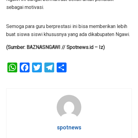
sebagai motivasi.
Semoga para guru berprestasi ini bisa memberikan lebih
buat siswa siswi khususnya yang ada dikabupaten Ngawi.
(Sumber: BAZNASNGAWI // Spotnews.id – Iz)
W
F
T
T
S
h
a
wi
el
h
at
ce
tt
e
ar
s
b
er
gr
e
A
o
a
p
o
m
p
k
spotnews