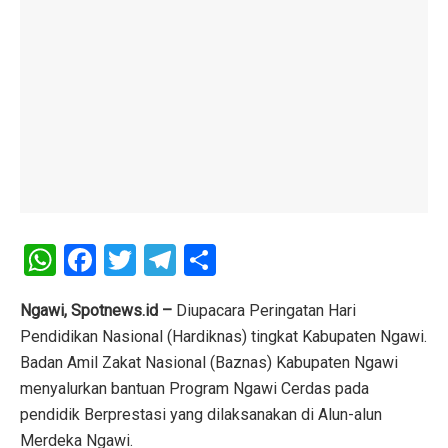
W
F
T
T
S
h
a
wi
el
h
at
ce
tt
e
ar
Ngawi, Spotnews.id –
Diupacara Peringatan Hari
Pendidikan Nasional (Hardiknas) tingkat Kabupaten Ngawi.
s
b
er
gr
e
Badan Amil Zakat Nasional (Baznas) Kabupaten Ngawi
A
o
a
menyalurkan bantuan Program Ngawi Cerdas pada
p
o
m
pendidik Berprestasi yang dilaksanakan di Alun-alun
Merdeka Ngawi.