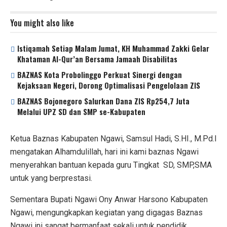
p
k
You might also like
Istiqamah Setiap Malam Jumat, KH Muhammad Zakki Gelar
Khataman Al-Qur’an Bersama Jamaah Disabilitas
BAZNAS Kota Probolinggo Perkuat Sinergi dengan
Kejaksaan Negeri, Dorong Optimalisasi Pengelolaan ZIS
BAZNAS Bojonegoro Salurkan Dana ZIS Rp254,7 Juta
Melalui UPZ SD dan SMP se-Kabupaten
Ketua Baznas Kabupaten Ngawi, Samsul Hadi, S.HI., M.Pd.I
mengatakan Alhamdulillah, hari ini kami baznas Ngawi
menyerahkan bantuan kepada guru Tingkat SD, SMP,SMA
untuk yang berprestasi.
Sementara Bupati Ngawi Ony Anwar Harsono Kabupaten
Ngawi, mengungkapkan kegiatan yang digagas Baznas
Ngawi ini sangat bermanfaat sekali untuk pendidik