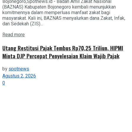
Bojonegoro,Spotnews.id - Badan Amil Zakat Nasional
(BAZNAS) Kabupaten Bojonegoro kembali menunjukkan
komitmennya dalam memperluas manfaat zakat bagi
masyarakat. Kali ini, BAZNAS menyalurkan dana Zakat, Infak,
dan Sedekah (ZIS)...
Details
Read more
Utang Restitusi Pajak Tembus Rp70,25 Triliun, HIPMI
Minta DJP Percepat Penyelesaian Klaim Wajib Pajak
by
spotnews
Agustus 2, 2026
0