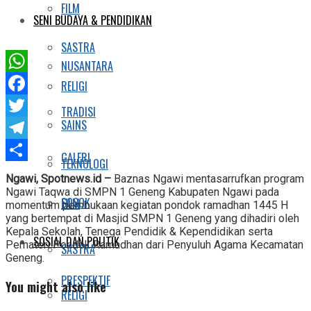
FILM
SENI BUDAYA & PENDIDIKAN
SASTRA
NUSANTARA
WhatsApp
RELIGI
Facebook
TRADISI
SAINS
Twitter
Telegram
GALERI
TEKNOLOGI
Share
Ngawi, Spotnews.id –
Baznas Ngawi mentasarrufkan program
Ngawi Taqwa di SMPN 1 Geneng Kabupaten Ngawi pada
SOSOK
FILM
momentum pembukaan kegiatan pondok ramadhan 1445 H
yang bertempat di Masjid SMPN 1 Geneng yang dihadiri oleh
Kepala Sekolah, Tenega Pendidik & Kependidikan serta
SOSIAL DAN POLITIK
Pemateri Pondok Ramadhan dari Penyuluh Agama Kecamatan
SASTRA
Geneng.
PRESPEKTIF
You might also like
RELIGI