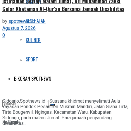
Istiqamah Setiap Malam Jumat, KH Muhammad Zakki
FASHION
Gelar Khataman Al-Qur’an Bersama Jamaah Disabilitas
KESEHATAN
by
spotnews
Agustus 7, 2026
0
KULINER
SPORT
E-KORAN SPOTNEWS
Sidoarjo,Spotnews.id - Suasana khidmat menyelimuti Aula
Yayasan Pondok Pesantren Mukmin Mandiri, Jalan Graha Tirta,
Tirta Bougenvil, Ngingas, Kecamatan Waru, Kabupaten
Sidoarjo, pada malam Jumat. Para jamaah penyandang
No Result
disabilitas...