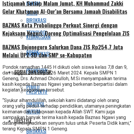
Istiqamah Setiap Malam Jumat, KH Muhammad Zakki
HUKUM
Gelar Khataman Al-Qur’an Bersama Jamaah Disabilitas
SAINS
BIROKRASI
BAZNAS Kota Probolinggo Perkuat Sinergi dengan
Kejaksaan Negeri, Dorong Optimalisasi Pengelolaan ZIS
TEKNOLOGI
KEBANGSAAN
BAZNAS Bojonegoro Salurkan Dana ZIS Rp254,7 Juta
SOSOK
KOMUNIKASI
Melalui UPZ SD dan SMP se-Kabupaten
Pondok ramadhan 1445 H diikuti oleh siswa kelas 7,8 dan 9,
PESANTREN
SOSIAL DAN POLITIK
dari tanggal 25 sampai 26 Maret 2024. Kepala SMPN 1
Geneng, Drs. Achmad Choirulloh, M.Si menyampaikan terima
kasih kepada Baznas Ngawi yang berkenan berpartisi dalam
PEMILU
kegiatan keagamaan tersebut.
PRESPEKTIF
“Syukur alhamdulillah, sekolah kami didatangi oleh orang
INKOPPOL
orang yang peduli terhadap pendidikan, utamanya peningkatan
HUKUM
keimanan dan ketaqwaan kepada Allah SWT. Kami juga
sampaikan banyak terima kasih kepada Baznas Ngawi yang
LIFESTYLE
datang menghadirkan senyum tulus untuk Peserta Didik kami,”
terang Kepala SMPN 1 Geneng.
BIROKRASI