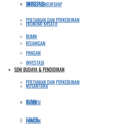
INVESTASI
ENTREPRENEURSHIP
PERTANIAN DAN PERKEBUNAN
EKONOMI KREATIF
BUMN
KEUANGAN
PANGAN
INVESTASI
SENI BUDAYA & PENDIDIKAN
PERTANIAN DAN PERKEBUNAN
NUSANTARA
BUMN
TRADISI
GALERI
PANGAN