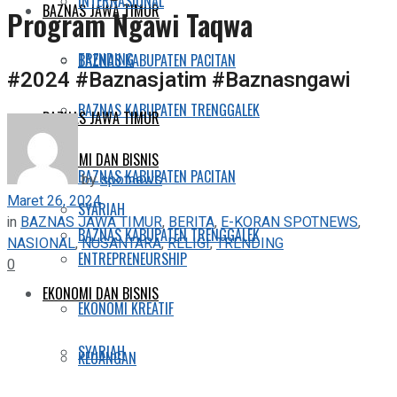
INTERNASIONAL
BAZNAS JAWA TIMUR
Program Ngawi Taqwa
TRENDING
BAZNAS KABUPATEN PACITAN
#2024 #Baznasjatim #Baznasngawi
BAZNAS KABUPATEN TRENGGALEK
BAZNAS JAWA TIMUR
EKONOMI DAN BISNIS
BAZNAS KABUPATEN PACITAN
by
spotnews
Maret 26, 2024
SYARIAH
in
BAZNAS JAWA TIMUR
,
BERITA
,
E-KORAN SPOTNEWS
,
BAZNAS KABUPATEN TRENGGALEK
NASIONAL
,
NUSANTARA
,
RELIGI
,
TRENDING
ENTREPRENEURSHIP
0
EKONOMI DAN BISNIS
EKONOMI KREATIF
SYARIAH
KEUANGAN