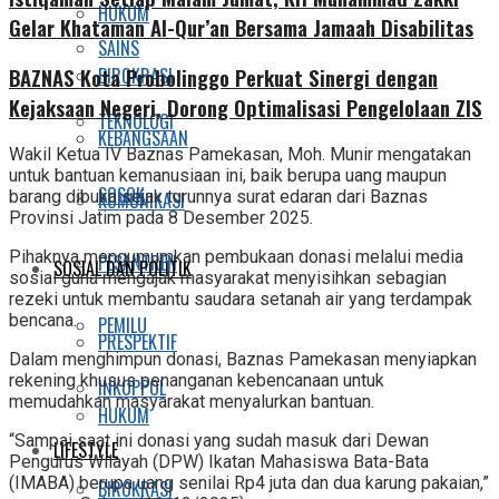
HUKUM
Gelar Khataman Al-Qur’an Bersama Jamaah Disabilitas
SAINS
BIROKRASI
BAZNAS Kota Probolinggo Perkuat Sinergi dengan
Kejaksaan Negeri, Dorong Optimalisasi Pengelolaan ZIS
TEKNOLOGI
KEBANGSAAN
Wakil Ketua IV Baznas Pamekasan, Moh. Munir mengatakan
untuk bantuan kemanusiaan ini, baik berupa uang maupun
SOSOK
barang dibuka sejak turunnya surat edaran dari Baznas
KOMUNIKASI
Provinsi Jatim pada 8 Desember 2025.
Pihaknya mengumumkan pembukaan donasi melalui media
PESANTREN
SOSIAL DAN POLITIK
sosial guna mengajak masyarakat menyisihkan sebagian
rezeki untuk membantu saudara setanah air yang terdampak
bencana.
PEMILU
PRESPEKTIF
Dalam menghimpun donasi, Baznas Pamekasan menyiapkan
rekening khusus penanganan kebencanaan untuk
INKOPPOL
memudahkan masyarakat menyalurkan bantuan.
HUKUM
“Sampai saat ini donasi yang sudah masuk dari Dewan
LIFESTYLE
Pengurus Wilayah (DPW) Ikatan Mahasiswa Bata-Bata
(IMABA) berupa uang senilai Rp4 juta dan dua karung pakaian,”
BIROKRASI