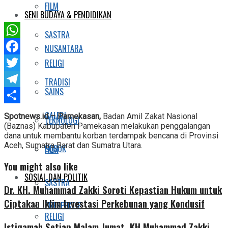
FILM
SENI BUDAYA & PENDIDIKAN
SASTRA
WhatsApp
NUSANTARA
Facebook
RELIGI
Twitter
TRADISI
SAINS
Telegram
Share
GALERI
Spotnews.id – Pamekasan,
Badan Amil Zakat Nasional
TEKNOLOGI
(Baznas) Kabupaten Pamekasan melakukan penggalangan
dana untuk membantu korban terdampak bencana di Provinsi
Aceh, Sumatra Barat dan Sumatra Utara.
SOSOK
FILM
You might also like
SOSIAL DAN POLITIK
SASTRA
Dr. KH. Muhammad Zakki Soroti Kepastian Hukum untuk
Ciptakan Iklim Investasi Perkebunan yang Kondusif
PRESPEKTIF
RELIGI
Istiqamah Setiap Malam Jumat, KH Muhammad Zakki