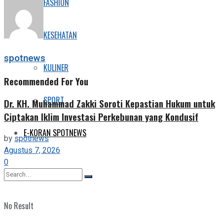
FASHION
Share
KESEHATAN
spotnews
KULINER
Recommended For You
SPORT
Dr. KH. Muhammad Zakki Soroti Kepastian Hukum untuk
Ciptakan Iklim Investasi Perkebunan yang Kondusif
E-KORAN SPOTNEWS
by
spotnews
Agustus 7, 2026
0
No Result