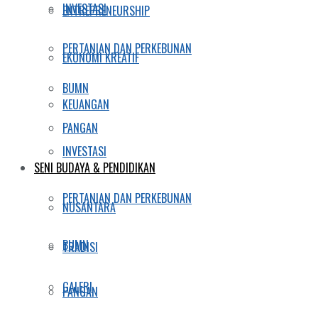
INVESTASI
ENTREPRENEURSHIP
PERTANIAN DAN PERKEBUNAN
EKONOMI KREATIF
BUMN
KEUANGAN
PANGAN
INVESTASI
SENI BUDAYA & PENDIDIKAN
PERTANIAN DAN PERKEBUNAN
NUSANTARA
BUMN
TRADISI
GALERI
PANGAN