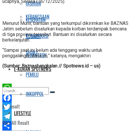
ucapnya, Selasa (16/12/2025).
FASHION
KEBANGSAAN
KESEHATAN
Menurut Munir, bantuan yang terkumpul dikirimkan ke BAZNAS
Jatim sebelum disalurkan kepada korban terdampak bencana
di tiga provinsi tersebut. Bantuan ini disalurkan secara
KOMUNIKASI
KULINER
berkelanjutan.
“Sampai saat ini belum ada tenggang waktu untuk
SPORT
PESANTREN
penggalangan dana ini,” katanya, mengakhiri.
(Sumber: Baznasbangkalan // Spotnews.id – us)
E-KORAN SPOTNEWS
PEMILU
INKOPPOL
WhatsApp
No Result
Facebook
LIFESTYLE
Twitter
View All Result
Telegram