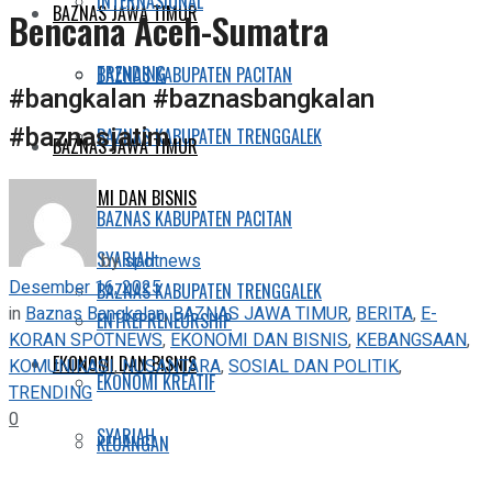
INTERNASIONAL
BAZNAS JAWA TIMUR
Bencana Aceh-Sumatra
TRENDING
BAZNAS KABUPATEN PACITAN
#bangkalan #baznasbangkalan
#baznasjatim
BAZNAS KABUPATEN TRENGGALEK
BAZNAS JAWA TIMUR
EKONOMI DAN BISNIS
BAZNAS KABUPATEN PACITAN
SYARIAH
by
spotnews
Desember 16, 2025
BAZNAS KABUPATEN TRENGGALEK
in
Baznas Bangkalan
,
BAZNAS JAWA TIMUR
,
BERITA
,
E-
ENTREPRENEURSHIP
KORAN SPOTNEWS
,
EKONOMI DAN BISNIS
,
KEBANGSAAN
,
EKONOMI DAN BISNIS
KOMUNIKASI
,
NUSANTARA
,
SOSIAL DAN POLITIK
,
EKONOMI KREATIF
TRENDING
0
SYARIAH
KEUANGAN