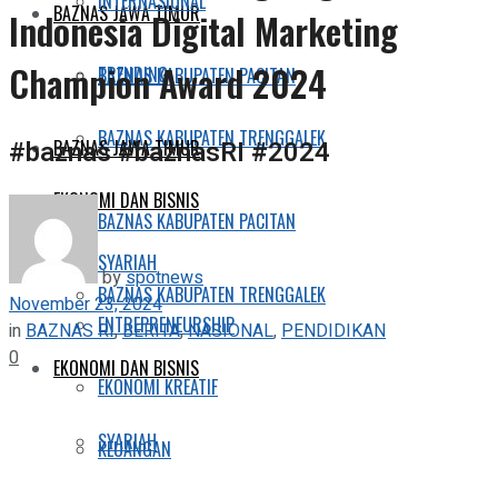
INTERNASIONAL
BAZNAS JAWA TIMUR
Indonesia Digital Marketing
Champion Award 2024
TRENDING
BAZNAS KABUPATEN PACITAN
BAZNAS KABUPATEN TRENGGALEK
#baznas #baznasRI #2024
BAZNAS JAWA TIMUR
EKONOMI DAN BISNIS
BAZNAS KABUPATEN PACITAN
SYARIAH
by
spotnews
BAZNAS KABUPATEN TRENGGALEK
November 23, 2024
ENTREPRENEURSHIP
in
BAZNAS RI
,
BERITA
,
NASIONAL
,
PENDIDIKAN
0
EKONOMI DAN BISNIS
EKONOMI KREATIF
SYARIAH
KEUANGAN