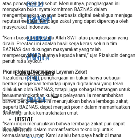
FASHION
atas pencapaian tersebut. Menurutnya, penghargaan ini
merupakan bukti nyata komitmen BAZNAS dalam
mengembangkan layanan berbasis digital sekaligus menjaga
KEBANGSAAN
KESEHATAN
reputasi sebagai lembaga zakat yang dapat dipercaya oleh
masyarakat Indonesia.
KOMUNIKASI
KULINER
“Kami bersyukur kepada Allah SWT atas penghargaan yang
diraih. Prestasi ini adalah hasil kerja keras seluruh tim
BAZNAS dan dukungan masyarakat yang telah
SPORT
mempercayakan zakatnya kepada kami,” ujar Rizaludin dengan
PESANTREN
penuh rasa syukur.
E-KORAN SPOTNEWS
Pionir dalam Digitalisasi Layanan Zakat
PEMILU
Rizaludin menilai, penghargaan ini bukan hanya sebagai
bentuk pengakuan terhadap upaya digitalisasi yang telah
dilakukan oleh BAZNAS, tetapi juga sebagai tantangan untuk
terus meningkatkan kualitas pelayanan. Ia menambahkan
INKOPPOL
bahwa penghargaan ini menunjukkan bahwa lembaga zakat,
seperti BAZNAS, dapat menjadi pionir dalam memanfaatkan
No Result
teknologi untuk kemaslahatan umat.
LIFESTYLE
“Kami ingin menunjukkan bahwa lembaga zakat pun dapat
View All Result
menjadi pionir dalam memanfaatkan teknologi untuk
kemaslahatan umat. Kami selalu berupaya hadir di mana