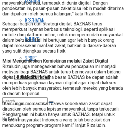
FASHION
masyarakat berada, termasuk di dunia digital. Dengan
pendekatan ini, pesan-pesan zakat bisa lebih mudah diterima
dan dipahami oleh semua kalangan,” kata Rizaludin.
KESEHATAN
Sebagai bagian dari strategi digital, BAZNAS terus
memperkuat layanan berbasis teknologi, seperti aplikasi
mobile dan platform online, untuk mempermudah masyarakat
KULINER
dalam berzakat. Hal ini bertujuan agar lebih banyak orang
dapat merasakan manfaat zakat, bahkan di daerah-daerah
yang sulit dijangkau secara fisik.
SPORT
Misi Mengentaskan Kemiskinan melalui Zakat Digital
Rizaludin juga menegaskan bahwa pencapaian ini menjadi
motivasi bagi BAZNAS untuk terus berinovasi dalam bidang
E-KORAN SPOTNEWS
digital. Salah satu rencana besar BAZNAS ke depan adalah
memperluas jangkauan layanan digital agar dapat diakses
oleh lebih banyak masyarakat, termasuk mereka yang berada
di daerah terpencil.
“Kami ingin memastikan bahwa keberkahan zakat dapat
dirasakan oleh semua lapisan masyarakat, tanpa terkecuali.
Penghargaan ini bukan hanya untuk BAZNAS, tetapi untuk
No Result
seluruh masyarakat Indonesia yang telah berzakat dan
mendukung program-program kami,” lanjut Rizaludin.