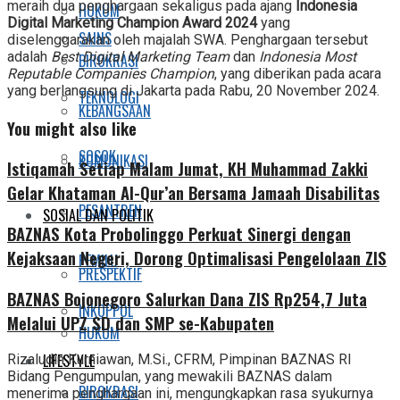
meraih dua penghargaan sekaligus pada ajang
Indonesia
HUKUM
Digital Marketing Champion Award 2024
yang
SAINS
diselenggarakan oleh majalah SWA. Penghargaan tersebut
adalah
Best Digital Marketing Team
dan
Indonesia Most
BIROKRASI
Reputable Companies Champion
, yang diberikan pada acara
yang berlangsung di Jakarta pada Rabu, 20 November 2024.
TEKNOLOGI
KEBANGSAAN
You might also like
SOSOK
KOMUNIKASI
Istiqamah Setiap Malam Jumat, KH Muhammad Zakki
Gelar Khataman Al-Qur’an Bersama Jamaah Disabilitas
PESANTREN
SOSIAL DAN POLITIK
BAZNAS Kota Probolinggo Perkuat Sinergi dengan
Kejaksaan Negeri, Dorong Optimalisasi Pengelolaan ZIS
PEMILU
PRESPEKTIF
BAZNAS Bojonegoro Salurkan Dana ZIS Rp254,7 Juta
INKOPPOL
Melalui UPZ SD dan SMP se-Kabupaten
HUKUM
LIFESTYLE
Rizaludin Kurniawan, M.Si., CFRM, Pimpinan BAZNAS RI
Bidang Pengumpulan, yang mewakili BAZNAS dalam
BIROKRASI
menerima penghargaan ini, mengungkapkan rasa syukurnya