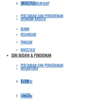
INVESTASI
ENTREPRENEURSHIP
PERTANIAN DAN PERKEBUNAN
EKONOMI KREATIF
BUMN
KEUANGAN
PANGAN
INVESTASI
SENI BUDAYA & PENDIDIKAN
PERTANIAN DAN PERKEBUNAN
NUSANTARA
BUMN
TRADISI
GALERI
PANGAN