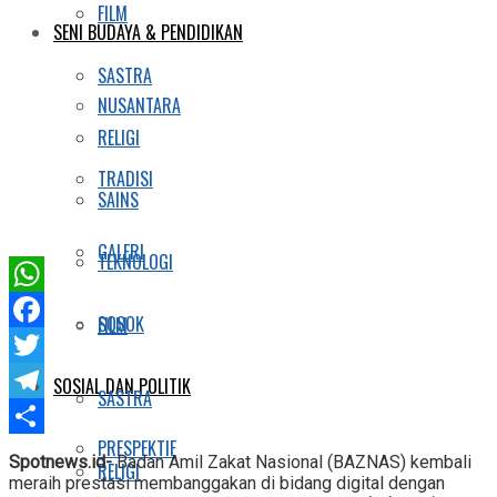
FILM
SENI BUDAYA & PENDIDIKAN
SASTRA
NUSANTARA
RELIGI
TRADISI
SAINS
GALERI
TEKNOLOGI
WhatsApp
SOSOK
FILM
Facebook
Twitter
SOSIAL DAN POLITIK
SASTRA
Telegram
PRESPEKTIF
Share
Spotnews.id-
Badan Amil Zakat Nasional (BAZNAS) kembali
RELIGI
meraih prestasi membanggakan di bidang digital dengan