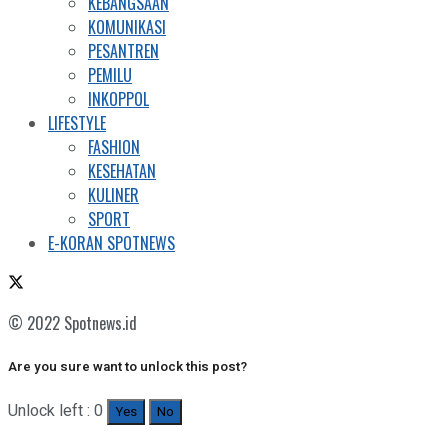
KEBANGSAAN
KOMUNIKASI
PESANTREN
PEMILU
INKOPPOL
LIFESTYLE
FASHION
KESEHATAN
KULINER
SPORT
E-KORAN SPOTNEWS
© 2022 Spotnews.id
Are you sure want to unlock this post?
Unlock left : 0
Yes
No