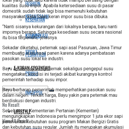
lokal yang tidak laku karena tidak mampu bersaing dengan
FASHION
kualitas susu impor. Apabila ketersediaan susu di pasar
domestik sudah tidak lagi bisa memenuhi kebutuhan
KEBANGSAAN
masyarakat, kata Saan, keran impor susu bisa dibuka.
KESEHATAN
“Nanti sisanya kekurangan dari lokalnya berapa, baru nanti
impornya berapa. Sehingga kesediaan susu secara nasional
KOMUNIKASI
KULINER
itu bisa terpenuhi,” jelasnya.
Sekadar diketahui, peternak sapi asal Pasuruan, Jawa Timur
SPORT
membuang susu hasil panen karena adanya pembatasan
PESANTREN
pasokan susu lokal ke industri.
E-KORAN SPOTNEWS
Bayu Aji Handayanto peternak sekaligus pengepul susu
PEMILU
mengatakan, kondisi ini terjadi akibat kurangnya kontrol
pemerintah terhadap susu impor.
Bayu berharap pemerintah memperhatikan pasokan susu
INKOPPOL
dalam negeri. Terkait harga, Bayu yakin para peternak mau
berdiskusi dengan industri.
No Result
LIFESTYLE
Sebelumnya, Kementerian Pertanian (Kementan)
mengungkapkan Indonesia perlu mengimpor 1 juta ekor sapi
View All Result
perah untuk kebutuhan susu program Makan Bergizi Gratis
dan kebutuhan susu regular. Jumlah itu merupakan akumulasi