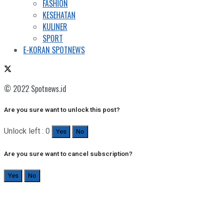
FASHION
KESEHATAN
KULINER
SPORT
E-KORAN SPOTNEWS
© 2022 Spotnews.id
Are you sure want to unlock this post?
Unlock left : 0
Yes
No
Are you sure want to cancel subscription?
Yes
No