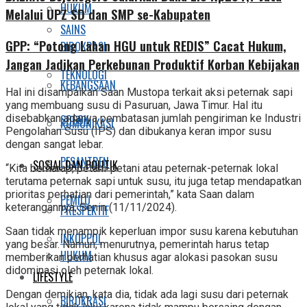
HUKUM
Melalui UPZ SD dan SMP se-Kabupaten
SAINS
GPP: “Potong Lahan HGU untuk REDIS” Cacat Hukum,
BIROKRASI
Jangan Jadikan Perkebunan Produktif Korban Kebijakan
TEKNOLOGI
KEBANGSAAN
Hal ini disampaikan Saan Mustopa terkait aksi peternak sapi
yang membuang susu di Pasuruan, Jawa Timur. Hal itu
SOSOK
disebabkan adanya pembatasan jumlah pengiriman ke Industri
KOMUNIKASI
Pengolahan Susu (IPS) dan dibukanya keran impor susu
dengan sangat lebar.
PESANTREN
SOSIAL DAN POLITIK
“Kita berharap, petani-petani atau peternak-peternak lokal
terutama peternak sapi untuk susu, itu juga tetap mendapatkan
prioritas perhatian dari pemerintah,” kata Saan dalam
PEMILU
keterangannya, Senin (11/11/2024).
PRESPEKTIF
Saan tidak menampik keperluan impor susu karena kebutuhan
INKOPPOL
yang besar. Namun, menurutnya, pemerintah harus tetap
HUKUM
memberikan perhatian khusus agar alokasi pasokan susu
didominasi oleh peternak lokal.
LIFESTYLE
Dengan demikian, kata dia, tidak ada lagi susu dari peternak
BIROKRASI