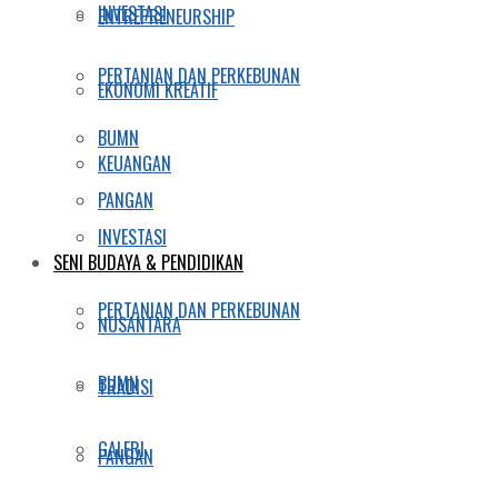
INVESTASI
ENTREPRENEURSHIP
PERTANIAN DAN PERKEBUNAN
EKONOMI KREATIF
BUMN
KEUANGAN
PANGAN
INVESTASI
SENI BUDAYA & PENDIDIKAN
PERTANIAN DAN PERKEBUNAN
NUSANTARA
BUMN
TRADISI
GALERI
PANGAN