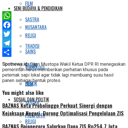
FILM
SENI BUDAYA & PENDIDIKAN
SASTRA
WhatsApp
NUSANTARA
Facebook
RELIGI
Twitter
TRADISI
SAINS
Telegram
Share
Spotnews.id-
Saan Mustopa Wakil Ketua DPR RI menegaskan
GALERI
TEKNOLOGI
pemerintah harus memberikan perhatian khusus pada
peternak sapi lokal agar tidak lagi membuang susu hasil
panen sebagai bentuk protes.
SOSOK
FILM
You might also like
SOSIAL DAN POLITIK
SASTRA
BAZNAS Kota Probolinggo Perkuat Sinergi dengan
Kejaksaan Negeri, Dorong Optimalisasi Pengelolaan ZIS
PRESPEKTIF
RELIGI
BAZNAS Bojonegoro Salurkan Dana ZIS Rp254,7 Juta