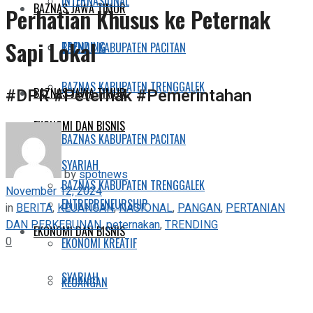
INTERNASIONAL
BAZNAS JAWA TIMUR
Perhatian Khusus ke Peternak
Sapi Lokal
TRENDING
BAZNAS KABUPATEN PACITAN
BAZNAS KABUPATEN TRENGGALEK
#DPR #Peternak #Pemerintahan
BAZNAS JAWA TIMUR
EKONOMI DAN BISNIS
BAZNAS KABUPATEN PACITAN
SYARIAH
by
spotnews
BAZNAS KABUPATEN TRENGGALEK
November 12, 2024
ENTREPRENEURSHIP
in
BERITA
,
KEUANGAN
,
NASIONAL
,
PANGAN
,
PERTANIAN
DAN PERKEBUNAN
,
peternakan
,
TRENDING
EKONOMI DAN BISNIS
0
EKONOMI KREATIF
SYARIAH
KEUANGAN