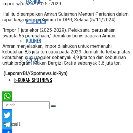
FASHION
impor sapi pada 2025 -2029.
Hal itu disampaikan Amran Sulaiman Menteri Pertanian dalam
rapat kerja dengan Komisi IV DPR, Selasa (5/11/2024).
KESEHATAN
“Impor 1 juta ekor (2025-2029). Pelaksana: perusahaan
swasta 55 perusahaan,” demikian bunyi paparan Amran.
KULINER
Amran menjelaskan, impor dilakukan untuk memenuhi
kebutuhan 8,5 juta ton susu pada 2029. Jumlah itu terbagi atas
kebutuhan susu reguler sebanyak 4,9 juta ton dan kebutuhan
SPORT
untuk program Makan Bergizi Gratis sebanyak 3,6 juta ton.
(Laporan:BI//Spotnews.id-Ryn)
E-KORAN SPOTNEWS
WhatsApp
Facebook
No Result
Twitter