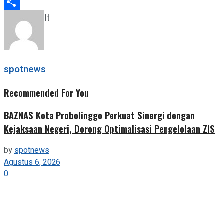
Telegram
View All Result
Share
spotnews
Recommended For You
BAZNAS Kota Probolinggo Perkuat Sinergi dengan
Kejaksaan Negeri, Dorong Optimalisasi Pengelolaan ZIS
by
spotnews
Agustus 6, 2026
0