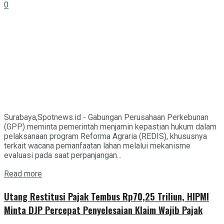
0
Surabaya,Spotnews.id - Gabungan Perusahaan Perkebunan
(GPP) meminta pemerintah menjamin kepastian hukum dalam
pelaksanaan program Reforma Agraria (REDIS), khususnya
terkait wacana pemanfaatan lahan melalui mekanisme
evaluasi pada saat perpanjangan...
Details
Read more
Utang Restitusi Pajak Tembus Rp70,25 Triliun, HIPMI
Minta DJP Percepat Penyelesaian Klaim Wajib Pajak