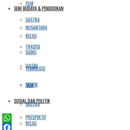
FILM
SENI BUDAYA & PENDIDIKAN
SASTRA
NUSANTARA
RELIGI
TRADISI
SAINS
GALERI
TEKNOLOGI
SOSOK
FILM
SOSIAL DAN POLITIK
SASTRA
PRESPEKTIF
RELIGI
WhatsApp