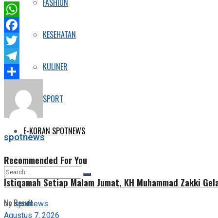
FASHION
WhatsApp
KESEHATAN
Facebook
Twitter
KULINER
Telegram
Share
SPORT
E-KORAN SPOTNEWS
spotnews
Recommended For You
Istiqamah Setiap Malam Jumat, KH Muhammad Zakki Gela
No Result
by
spotnews
Agustus 7, 2026