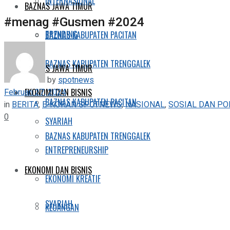
INTERNASIONAL
BAZNAS JAWA TIMUR
#menag #Gusmen #2024
TRENDING
BAZNAS KABUPATEN PACITAN
BAZNAS KABUPATEN TRENGGALEK
BAZNAS JAWA TIMUR
by
spotnews
Februari 27, 2024
EKONOMI DAN BISNIS
BAZNAS KABUPATEN PACITAN
in
BERITA
,
E-KORAN SPOTNEWS
,
NASIONAL
,
SOSIAL DAN PO
0
SYARIAH
BAZNAS KABUPATEN TRENGGALEK
ENTREPRENEURSHIP
EKONOMI DAN BISNIS
EKONOMI KREATIF
SYARIAH
KEUANGAN