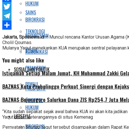
HUKUM
Facebook
SAINS
Twitter
BIROKRASI
Telegram
TEKNOLOGI
Share
KEBANGSAAN
Jakarta, Spotnews.id –
Muncul rencana Kantor Urusan Agama (
Cholil Qoumas.
Mulanya Yaqut menekankan KUA merupakan sentral pelayanan k
SOSOK
KOMUNIKASI
You might also like
PESANTREN
SOSIAL DAN POLITIK
Istiqamah Setiap Malam Jumat, KH Muhammad Zakki Gela
PEMILU
BAZNAS Kota Probolinggo Perkuat Sinergi dengan Kejaks
PRESPEKTIF
BAZNAS Bojonegoro Salurkan Dana ZIS Rp254,7 Juta Mel
INKOPPOL
HUKUM
“Kita sudah sepakat sejak awal bahwa KUA ini akan kita jadik
LIFESTYLE
Yaqut dalam keterangannya di situs Kemenag
BIROKRASI
Pernyataan Menag Yaqut tersebut disampaikan dalam Rapat Ker