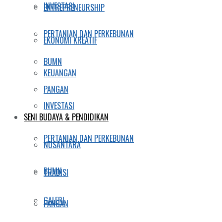
INVESTASI
ENTREPRENEURSHIP
PERTANIAN DAN PERKEBUNAN
EKONOMI KREATIF
BUMN
KEUANGAN
PANGAN
INVESTASI
SENI BUDAYA & PENDIDIKAN
PERTANIAN DAN PERKEBUNAN
NUSANTARA
BUMN
TRADISI
GALERI
PANGAN