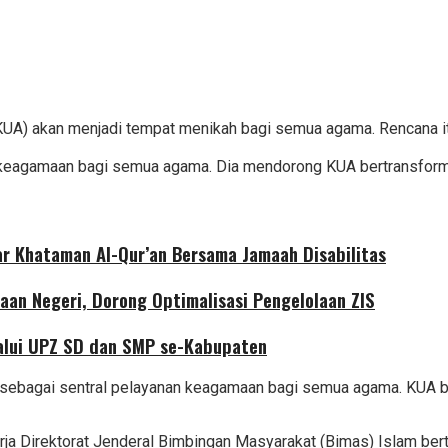
KUA) akan menjadi tempat menikah bagi semua agama. Rencana i
eagamaan bagi semua agama. Dia mendorong KUA bertransformas
r Khataman Al-Qur’an Bersama Jamaah Disabilitas
aan Negeri, Dorong Optimalisasi Pengelolaan ZIS
alui UPZ SD dan SMP se-Kabupaten
an sebagai sentral pelayanan keagamaan bagi semua agama. KUA b
ja Direktorat Jenderal Bimbingan Masyarakat (Bimas) Islam be