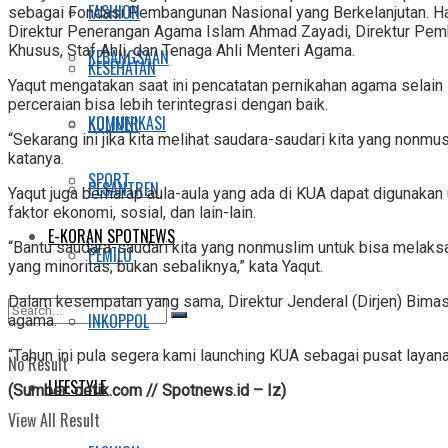
FASHION
sebagai Fondasi Pembangunan Nasional yang Berkelanjutan. Hadi
Direktur Penerangan Agama Islam Ahmad Zayadi, Direktur Pemb
Khusus, Staf Ahli, dan Tenaga Ahli Menteri Agama.
KEBANGSAAN
KESEHATAN
Yaqut mengatakan saat ini pencatatan pernikahan agama selain 
perceraian bisa lebih terintegrasi dengan baik.
KOMUNIKASI
KULINER
“Sekarang ini jika kita melihat saudara-saudari kita yang nonm
katanya.
SPORT
PESANTREN
Yaqut juga berharap aula-aula yang ada di KUA dapat digunakan
faktor ekonomi, sosial, dan lain-lain.
E-KORAN SPOTNEWS
“Bantu saudara-saudari kita yang nonmuslim untuk bisa melak
PEMILU
yang minoritas, bukan sebaliknya,” kata Yaqut.
Dalam kesempatan yang sama, Direktur Jenderal (Dirjen) Bimas
INKOPPOL
agama.
“Tahun ini pula segera kami launching KUA sebagai pusat layana
No Result
LIFESTYLE
(Sumber: detik.com // Spotnews.id – Iz)
View All Result