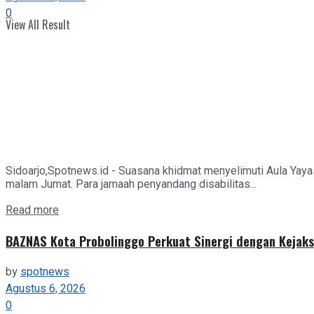
0
View All Result
Sidoarjo,Spotnews.id - Suasana khidmat menyelimuti Aula Yaya
malam Jumat. Para jamaah penyandang disabilitas...
Details
Read more
BAZNAS Kota Probolinggo Perkuat Sinergi dengan Kejaks
by
spotnews
Agustus 6, 2026
0