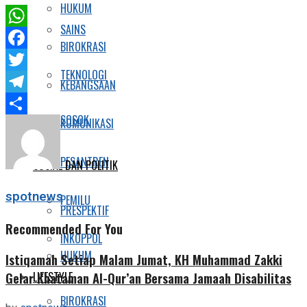
HUKUM
SAINS
WhatsApp
BIROKRASI
Facebook
TEKNOLOGI
Twitter
KEBANGSAAN
Telegram
SOSOK
KOMUNIKASI
Share
PESANTREN
SOSIAL DAN POLITIK
spotnews
PEMILU
PRESPEKTIF
Recommended For You
INKOPPOL
HUKUM
Istiqamah Setiap Malam Jumat, KH Muhammad Zakki
LIFESTYLE
Gelar Khataman Al-Qur’an Bersama Jamaah Disabilitas
BIROKRASI