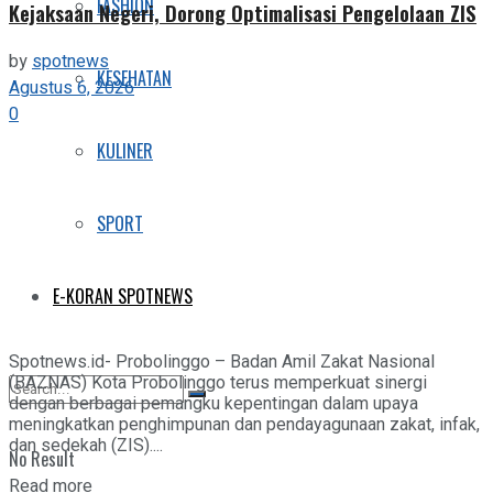
FASHION
Kejaksaan Negeri, Dorong Optimalisasi Pengelolaan ZIS
by
spotnews
KESEHATAN
Agustus 6, 2026
0
KULINER
SPORT
E-KORAN SPOTNEWS
Spotnews.id- Probolinggo – Badan Amil Zakat Nasional
(BAZNAS) Kota Probolinggo terus memperkuat sinergi
dengan berbagai pemangku kepentingan dalam upaya
meningkatkan penghimpunan dan pendayagunaan zakat, infak,
dan sedekah (ZIS)....
No Result
Details
Read more