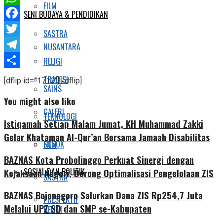
FILM
WhatsApp
SENI BUDAYA & PENDIDIKAN
Facebook
SASTRA
Twitter
NUSANTARA
Telegram
RELIGI
Share
TRADISI
[dflip id=”1710″][/dflip]
SAINS
You might also like
GALERI
TEKNOLOGI
Istiqamah Setiap Malam Jumat, KH Muhammad Zakki
Gelar Khataman Al-Qur’an Bersama Jamaah Disabilitas
SOSOK
FILM
BAZNAS Kota Probolinggo Perkuat Sinergi dengan
SOSIAL DAN POLITIK
Kejaksaan Negeri, Dorong Optimalisasi Pengelolaan ZIS
SASTRA
BAZNAS Bojonegoro Salurkan Dana ZIS Rp254,7 Juta
PRESPEKTIF
Melalui UPZ SD dan SMP se-Kabupaten
RELIGI