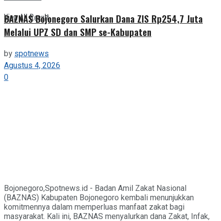
View All Result
BAZNAS Bojonegoro Salurkan Dana ZIS Rp254,7 Juta
Melalui UPZ SD dan SMP se-Kabupaten
by
spotnews
Agustus 4, 2026
0
Bojonegoro,Spotnews.id - Badan Amil Zakat Nasional
(BAZNAS) Kabupaten Bojonegoro kembali menunjukkan
komitmennya dalam memperluas manfaat zakat bagi
masyarakat. Kali ini, BAZNAS menyalurkan dana Zakat, Infak,