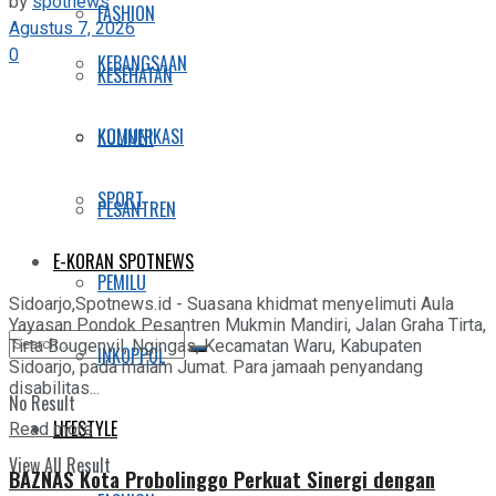
by
spotnews
FASHION
Agustus 7, 2026
0
KEBANGSAAN
KESEHATAN
KOMUNIKASI
KULINER
SPORT
PESANTREN
E-KORAN SPOTNEWS
PEMILU
Sidoarjo,Spotnews.id - Suasana khidmat menyelimuti Aula
Yayasan Pondok Pesantren Mukmin Mandiri, Jalan Graha Tirta,
Tirta Bougenvil, Ngingas, Kecamatan Waru, Kabupaten
INKOPPOL
Sidoarjo, pada malam Jumat. Para jamaah penyandang
disabilitas...
No Result
LIFESTYLE
Details
Read more
View All Result
BAZNAS Kota Probolinggo Perkuat Sinergi dengan