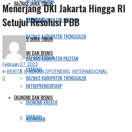
INTERNASIONAL
BAZNAS JAWA TIMUR
Menerjang DKI Jakarta Hingga RI
Setujui Resolusi PBB
TRENDING
BAZNAS KABUPATEN PACITAN
BAZNAS KABUPATEN TRENGGALEK
BAZNAS JAWA TIMUR
EKONOMI DAN BISNIS
by
spotnews
BAZNAS KABUPATEN PACITAN
Februari 27, 2023
SYARIAH
in
BERITA
,
E-KORAN SPOTNEWS
,
INTERNASIONAL
BAZNAS KABUPATEN TRENGGALEK
0
ENTREPRENEURSHIP
EKONOMI DAN BISNIS
EKONOMI KREATIF
SYARIAH
KEUANGAN