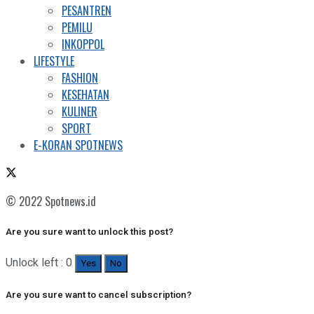
PESANTREN
PEMILU
INKOPPOL
LIFESTYLE
FASHION
KESEHATAN
KULINER
SPORT
E-KORAN SPOTNEWS
© 2022 Spotnews.id
Are you sure want to unlock this post?
Unlock left : 0
Yes
No
Are you sure want to cancel subscription?