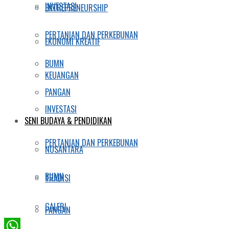
INVESTASI
ENTREPRENEURSHIP
PERTANIAN DAN PERKEBUNAN
EKONOMI KREATIF
BUMN
KEUANGAN
PANGAN
INVESTASI
SENI BUDAYA & PENDIDIKAN
PERTANIAN DAN PERKEBUNAN
NUSANTARA
BUMN
TRADISI
GALERI
PANGAN