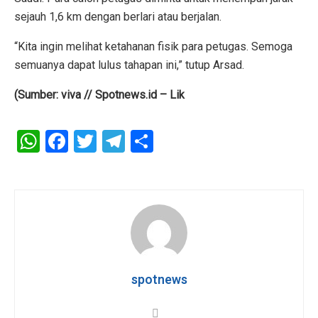
sejauh 1,6 km dengan berlari atau berjalan.
“Kita ingin melihat ketahanan fisik para petugas. Semoga
semuanya dapat lulus tahapan ini,” tutup Arsad.
(Sumber: viva // Spotnews.id – Lik
W
F
T
T
S
h
a
wi
el
h
at
ce
tt
e
ar
s
b
er
gr
e
A
o
a
p
o
m
p
k
spotnews