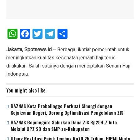
W
F
T
T
S
h
a
wi
el
h
at
ce
tt
e
ar
Jakarta, Spotnews.id –
Berbagai ikhtiar pemerintah untuk
meningkatkan kualitas kesehatan jemaah haji terus
s
b
er
gr
e
dilakukan. Salah satunya dengan menciptakan Senam Haji
A
o
a
Indonesia.
p
o
m
p
k
You might also like
BAZNAS Kota Probolinggo Perkuat Sinergi dengan
Kejaksaan Negeri, Dorong Optimalisasi Pengelolaan ZIS
BAZNAS Bojonegoro Salurkan Dana ZIS Rp254,7 Juta
Melalui UPZ SD dan SMP se-Kabupaten
Utang Restitusi Pajak Tembus Rp70,25 Triliun, HIPMI Minta