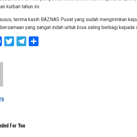
n kurban tahun ini.
husus, terima kasih BAZNAS Pusat yang sudah mengirimkan ke
kebersamaan yang sangat indah untuk bisa saling berbagi kepada
F
T
T
S
a
wi
el
h
ce
tt
e
ar
b
er
gr
e
o
a
o
m
k
ws
ded For You