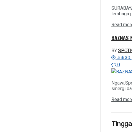
SURABAYA,
No Result
lembaga p
Read mor
View All Result
BAZNAS N
BY
SPOT
Juli 30
0
Ngawi,Sp
sinergi d
Read mor
Tingga