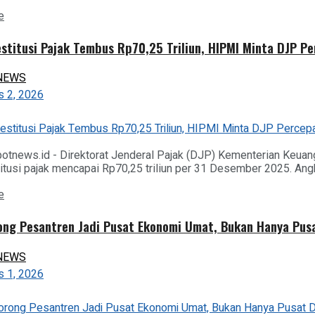
Details
e
stitusi Pajak Tembus Rp70,25 Triliun, HIPMI Minta DJP Pe
NEWS
 2, 2026
potnews.id - Direktorat Jenderal Pajak (DJP) Kementerian Keua
titusi pajak mencapai Rp70,25 triliun per 31 Desember 2025. Angk
Details
e
ong Pesantren Jadi Pusat Ekonomi Umat, Bukan Hanya Pus
NEWS
 1, 2026