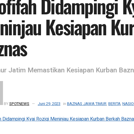
ofifah Didampingi Ky
ninjau Kesiapan Ku
znas
ur Jatim Memastikan Kesiapan Kurban Bazn
BY
SPOTNEWS
Juni 29, 2023
in
BAZNAS JAWA TIMUR
,
BERITA
,
NASI