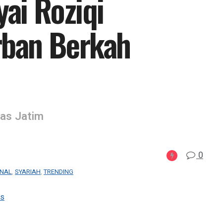
ai Roziqi
rban Berkah
as Jatim
0
ONAL
,
SYARIAH
,
TRENDING