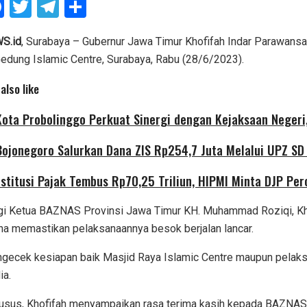
F
T
T
S
a
wi
el
h
ce
tt
e
ar
S.id
, Surabaya – Gubernur Jawa Timur Khofifah Indar Parawans
edung Islamic Centre, Surabaya, Rabu (28/6/2023).
b
er
gr
e
o
a
also like
o
m
ota Probolinggo Perkuat Sinergi dengan Kejaksaan Negeri,
k
ojonegoro Salurkan Dana ZIS Rp254,7 Juta Melalui UPZ S
stitusi Pajak Tembus Rp70,25 Triliun, HIPMI Minta DJP Per
i Ketua BAZNAS Provinsi Jawa Timur KH. Muhammad Roziqi, K
na memastikan pelaksanaannya besok berjalan lancar.
gecek kesiapan baik Masjid Raya Islamic Centre maupun pelaks
ia.
usus, Khofifah menyampaikan rasa terima kasih kepada BAZNA