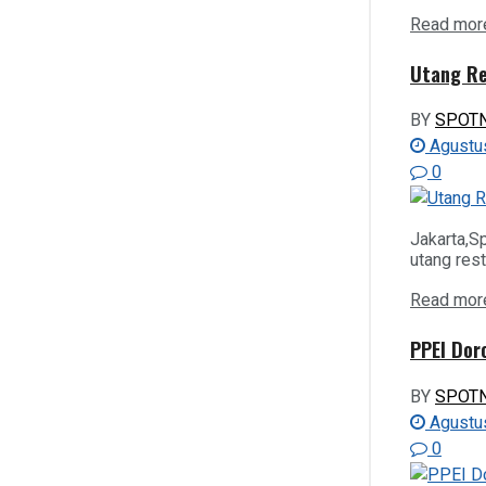
FASHION
Read mor
View All Result
Utang Re
KESEHATAN
BY
SPOT
Agustus
KULINER
0
SPORT
Jakarta,S
utang res
E-KORAN SPOTNEWS
Read mor
PPEI Dor
BY
SPOT
Agustus
0