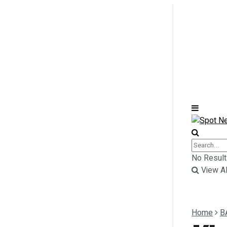
Home
BERITA
Home
NASIONAL
No Result
BERITA
View Al
INTERNASIONAL
NASIONAL
TRENDING
Home
B