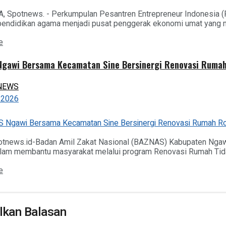
 Spotnews. - Perkumpulan Pesantren Entrepreneur Indonesia (P
endidikan agama menjadi pusat penggerak ekonomi umat yang man
Details
e
gawi Bersama Kecamatan Sine Bersinergi Renovasi Rumah 
NEWS
, 2026
otnews.id-Badan Amil Zakat Nasional (BAZNAS) Kabupaten Nga
alam membantu masyarakat melalui program Renovasi Rumah Tidak L
Details
e
lkan Balasan