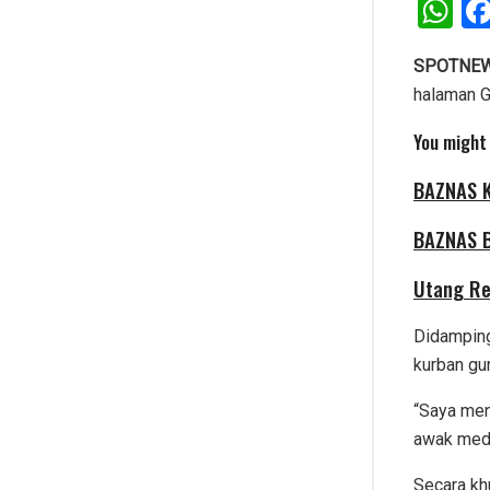
W
FILM
SENI BUDAYA & PENDIDIKAN
h
at
SPOTNEW
SASTRA
halaman G
s
NUSANTARA
RELIGI
A
You might 
p
TRADISI
BAZNAS K
SAINS
p
BAZNAS B
GALERI
TEKNOLOGI
Utang Re
SOSOK
FILM
Didamping
kurban gu
SOSIAL DAN POLITIK
SASTRA
“Saya men
PRESPEKTIF
awak med
RELIGI
Secara kh