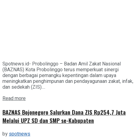
Spotnews.id- Probolinggo – Badan Amil Zakat Nasional
(BAZNAS) Kota Probolinggo terus memperkuat sinergi
dengan berbagai pemangku kepentingan dalam upaya
meningkatkan penghimpunan dan pendayagunaan zakat, infak,
dan sedekah (ZIS)....
Details
Read more
BAZNAS Bojonegoro Salurkan Dana ZIS Rp254,7 Juta
Melalui UPZ SD dan SMP se-Kabupaten
by
spotnews