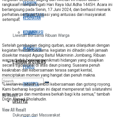
FASHION
rangkaian memperingati Hari Raya Idul Adha 1445H. Acara ini
berlangsung pada Senin, 17 Juni 2024, dan berhasil menarik
KEBANGSAAN
perhatian serta partisipasi yang antusias dari masyarakat
KESEHATAN
setempat.
KOMUNIKASI
KULINER
Liwetan Bersama Ribuan Warga
Setelah pembagian daging qurban, acara dilanjutkan dengan
SPORT
PESANTREN
kegiatan liwetan bersama. kegiatan ini dihadiri oleh jamaah
disekitar masjid Agung Baitul Mukminin Jombang, Ribuan
warga duduk berjejer menikmati hidangan yang disajikan
E-KORAN SPOTNEWS
secara tradisional di atas daun pisang. Suasana penuh
PEMILU
keakraban dan kebersamaan terasa sangat kental,
menciptakan momen yang hangat dan penuh makna.
INKOPPOL
“Liwetan ini adalah simbol kebersamaan dan gotong royong.
Kami berharap kegiatan ini dapat mempererat tali silaturahmi
antar warga dan membawa berkah bagi kita semua,” tambah
No Result
Didin Ahmad Sholahudin.
LIFESTYLE
View All Result
Dukungan dari Masyarakat