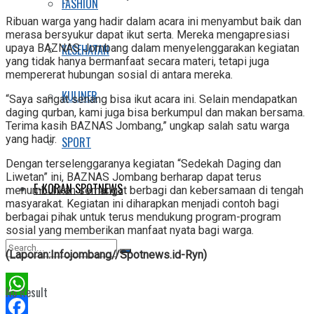
FASHION
Ribuan warga yang hadir dalam acara ini menyambut baik dan
merasa bersyukur dapat ikut serta. Mereka mengapresiasi
KESEHATAN
upaya BAZNAS Jombang dalam menyelenggarakan kegiatan
yang tidak hanya bermanfaat secara materi, tetapi juga
mempererat hubungan sosial di antara mereka.
KULINER
“Saya sangat senang bisa ikut acara ini. Selain mendapatkan
daging qurban, kami juga bisa berkumpul dan makan bersama.
Terima kasih BAZNAS Jombang,” ungkap salah satu warga
yang hadir.
SPORT
Dengan terselenggaranya kegiatan “Sedekah Daging dan
Liwetan” ini, BAZNAS Jombang berharap dapat terus
E-KORAN SPOTNEWS
menumbuhkan semangat berbagi dan kebersamaan di tengah
masyarakat. Kegiatan ini diharapkan menjadi contoh bagi
berbagai pihak untuk terus mendukung program-program
sosial yang memberikan manfaat nyata bagi warga.
(Laporan:Infojombang//Spotnews.id-Ryn)
No Result
WhatsApp