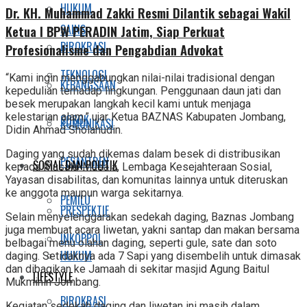
HUKUM
Dr. KH. Muhammad Zakki Resmi Dilantik sebagai Wakil
SAINS
Ketua I BPW PERADIN Jatim, Siap Perkuat
BIROKRASI
Profesionalisme dan Pengabdian Advokat
TEKNOLOGI
“Kami ingin menggabungkan nilai-nilai tradisional dengan
KEBANGSAAN
kepedulian terhadap lingkungan. Penggunaan daun jati dan
besek merupakan langkah kecil kami untuk menjaga
kelestarian alam,” ujar Ketua BAZNAS Kabupaten Jombang,
SOSOK
KOMUNIKASI
Didin Ahmad Sholahudin.
Daging yang sudah dikemas dalam besek di distribusikan
PESANTREN
SOSIAL DAN POLITIK
kepada Musala-Musala, Lembaga Kesejahteraan Sosial,
Yayasan disabilitas, dan komunitas lainnya untuk diteruskan
ke anggota maupun warga sekitarnya.
PEMILU
PRESPEKTIF
Selain menyelenggarakan sedekah daging, Baznas Jombang
juga membuat acara liwetan, yakni santap dan makan bersama
INKOPPOL
belbagai menu olahan daging, seperti gule, sate dan soto
HUKUM
daging. Setidaknya ada 7 Sapi yang disembelih untuk dimasak
dan dibagikan ke Jamaah di sekitar masjid Agung Baitul
LIFESTYLE
Mukminin Jombang.
BIROKRASI
Kegiatan sedekah daging dan liwetan ini masih dalam