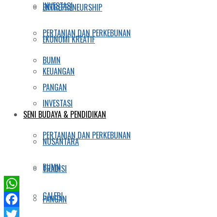
INVESTASI
ENTREPRENEURSHIP
PERTANIAN DAN PERKEBUNAN
EKONOMI KREATIF
BUMN
KEUANGAN
PANGAN
INVESTASI
SENI BUDAYA & PENDIDIKAN
PERTANIAN DAN PERKEBUNAN
NUSANTARA
BUMN
TRADISI
GALERI
WhatsApp
PANGAN
Facebook