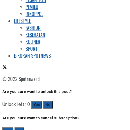
PESANTREN
PEMILU
INKOPPOL
LIFESTYLE
FASHION
KESEHATAN
KULINER
SPORT
E-KORAN SPOTNEWS
© 2022 Spotnews.id
Are you sure want to unlock this post?
Unlock left : 0
Yes
No
Are you sure want to cancel subscription?