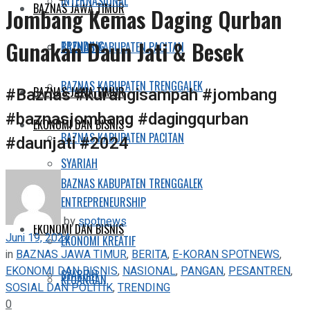
INTERNASIONAL
BAZNAS JAWA TIMUR
Jombang Kemas Daging Qurban
Gunakan Daun Jati & Besek
TRENDING
BAZNAS KABUPATEN PACITAN
BAZNAS KABUPATEN TRENGGALEK
#Baznas #kurangisampah #jombang
BAZNAS JAWA TIMUR
#baznasjombang #dagingqurban
EKONOMI DAN BISNIS
BAZNAS KABUPATEN PACITAN
#daunjati #2024
SYARIAH
BAZNAS KABUPATEN TRENGGALEK
ENTREPRENEURSHIP
by
spotnews
EKONOMI DAN BISNIS
Juni 19, 2024
EKONOMI KREATIF
in
BAZNAS JAWA TIMUR
,
BERITA
,
E-KORAN SPOTNEWS
,
EKONOMI DAN BISNIS
,
NASIONAL
,
PANGAN
,
PESANTREN
,
SYARIAH
KEUANGAN
SOSIAL DAN POLITIK
,
TRENDING
0