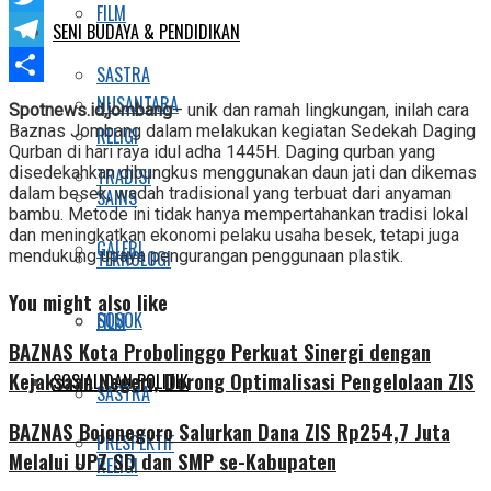
FILM
Twitter
SENI BUDAYA & PENDIDIKAN
Telegram
SASTRA
Share
NUSANTARA
Spotnews.id,jombang
– unik dan ramah lingkungan, inilah cara
Baznas Jombang dalam melakukan kegiatan Sedekah Daging
RELIGI
Qurban di hari raya idul adha 1445H. Daging qurban yang
disedekahkan dibungkus menggunakan daun jati dan dikemas
TRADISI
dalam besek, wadah tradisional yang terbuat dari anyaman
SAINS
bambu. Metode ini tidak hanya mempertahankan tradisi lokal
dan meningkatkan ekonomi pelaku usaha besek, tetapi juga
GALERI
mendukung upaya pengurangan penggunaan plastik.
TEKNOLOGI
You might also like
SOSOK
FILM
BAZNAS Kota Probolinggo Perkuat Sinergi dengan
Kejaksaan Negeri, Dorong Optimalisasi Pengelolaan ZIS
SOSIAL DAN POLITIK
SASTRA
BAZNAS Bojonegoro Salurkan Dana ZIS Rp254,7 Juta
PRESPEKTIF
Melalui UPZ SD dan SMP se-Kabupaten
RELIGI