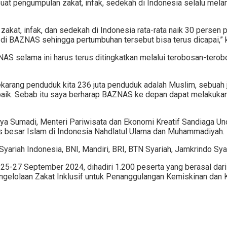
t pengumpulan zakat, infak, sedekah di Indonesia selalu melamp
akat, infak, dan sedekah di Indonesia rata-rata naik 30 persen p
n di BAZNAS sehingga pertumbuhan tersebut bisa terus dicapai,” 
S selama ini harus terus ditingkatkan melalui terobosan-terob
arang penduduk kita 236 juta penduduk adalah Muslim, sebuah jum
an baik. Sebab itu saya berharap BAZNAS ke depan dapat melakuk
rya Sumadi, Menteri Pariwisata dan Ekonomi Kreatif Sandiaga Un
mas besar Islam di Indonesia Nahdlatul Ulama dan Muhammadiyah.
iah Indonesia, BNI, Mandiri, BRI, BTN Syariah, Jamkrindo Syari
5-27 September 2024, dihadiri 1.200 peserta yang berasal dari
elolaan Zakat Inklusif untuk Penanggulangan Kemiskinan dan K