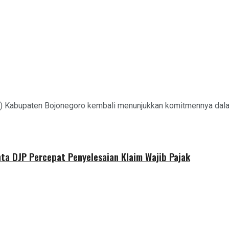
) Kabupaten Bojonegoro kembali menunjukkan komitmennya dalam
nta DJP Percepat Penyelesaian Klaim Wajib Pajak