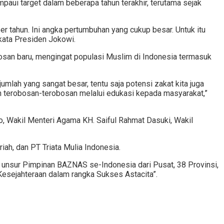
aui target dalam beberapa tahun terakhir, terutama sejak
er tahun. Ini angka pertumbuhan yang cukup besar. Untuk itu
kata Presiden Jokowi.
osan baru, mengingat populasi Muslim di Indonesia termasuk
lah yang sangat besar, tentu saja potensi zakat kita juga
an terobosan-terobosan melalui edukasi kepada masyarakat,”
o, Wakil Menteri Agama KH. Saiful Rahmat Dasuki, Wakil
ah, dan PT Triata Mulia Indonesia.
 unsur Pimpinan BAZNAS se-Indonesia dari Pusat, 38 Provinsi,
esejahteraan dalam rangka Sukses Astacita”.