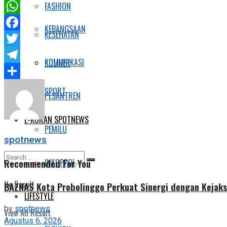
FASHION
WhatsApp
KEBANGSAAN
KESEHATAN
Facebook
Twitter
KOMUNIKASI
KULINER
Telegram
Share
SPORT
PESANTREN
E-KORAN SPOTNEWS
PEMILU
spotnews
Recommended For You
INKOPPOL
No Result
BAZNAS Kota Probolinggo Perkuat Sinergi dengan Kejaks
LIFESTYLE
by
spotnews
View All Result
Agustus 6, 2026