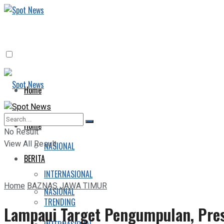
Home
BERITA
Home
No Result
View All Result
NASIONAL
BERITA
INTERNASIONAL
Home
BAZNAS JAWA TIMUR
NASIONAL
TRENDING
Lampaui Target Pengumpulan, Presi