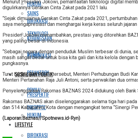
Menurut Presiden Jokowi, pemanfaatan teknologi digital membua
HUKUM
digulirkannya Gerakan Cinta Zakat pada 2021 lalu.
SAINS
“Sejak dimulainya Gerakan Cinta Zakat pada 2021, pertumbuhan z
BIROKRASI
saya mengapresiasi dan menghargai kerja keras seluruh jajara
TEKNOLOGI
Presiden Jokowi menambahkan, prestasi yang ditorehkan BAZNA
KEBANGSAAN
yang paling besar di Indonesia.
“Sebagai negara dengan penduduk Muslim terbesar di dunia, sek
SOSOK
KOMUNIKASI
masih sangat besar untuk bisa kita gali dan kita kelola deng
pungkasnya.
PESANTREN
SOSIAL DAN POLITIK
Turut hadir dalam acara tersebut, Menteri Perhubungan Budi Ka
Menteri Pertanahan Raja Juli Antoni, serta perwakilan dua or
PEMILU
Penyelenggaraan Rakornas BAZNAS 2024 didukung oleh Bank Syar
PRESPEKTIF
Rakornas BAZNAS akan diselenggarakan selama tiga hari pada 2
INKOPPOL
dan 514 Kabupaten/Kota dengan mengangkat tema “Sinergi Peng
HUKUM
(Laporan:Baznas//Spotnews.id-Ryn)
LIFESTYLE
BIROKRASI