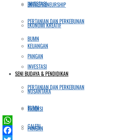
INVESTASI
ENTREPRENEURSHIP
PERTANIAN DAN PERKEBUNAN
EKONOMI KREATIF
BUMN
KEUANGAN
PANGAN
INVESTASI
SENI BUDAYA & PENDIDIKAN
PERTANIAN DAN PERKEBUNAN
NUSANTARA
BUMN
TRADISI
GALERI
PANGAN
WhatsApp