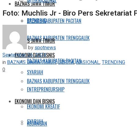
INTERNASIONAL
BAZNAS JAWA TIMUR
Foto: Muchlis Jr - Biro Pers Sekretariat 
TRENDING
BAZNAS KABUPATEN PACITAN
BAZNAS KABUPATEN TRENGGALEK
BAZNAS JAWA TIMUR
by
spotnews
September 26, 2024
EKONOMI DAN BISNIS
BAZNAS KABUPATEN PACITAN
in
BAZNAS JAWA TIMUR
,
BERITA
,
NASIONAL
,
TRENDING
0
SYARIAH
BAZNAS KABUPATEN TRENGGALEK
ENTREPRENEURSHIP
EKONOMI DAN BISNIS
EKONOMI KREATIF
SYARIAH
KEUANGAN