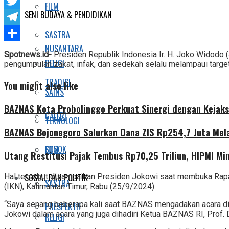
Facebook
FILM
SENI BUDAYA & PENDIDIKAN
Twitter
Telegram
SASTRA
NUSANTARA
Share
Spotnews.id-
Presiden Republik Indonesia Ir. H. Joko Widodo 
RELIGI
pengumpulan zakat, infak, dan sedekah selalu melampaui target
TRADISI
You might also like
SAINS
BAZNAS Kota Probolinggo Perkuat Sinergi dengan Kejaks
GALERI
TEKNOLOGI
BAZNAS Bojonegoro Salurkan Dana ZIS Rp254,7 Juta Mel
SOSOK
FILM
Utang Restitusi Pajak Tembus Rp70,25 Triliun, HIPMI Mi
SOSIAL DAN POLITIK
Hal tersebut disampaikan Presiden Jokowi saat membuka Rapat
SASTRA
(IKN), Kalimantan Timur, Rabu (25/9/2024).
“Saya senang beberapa kali saat BAZNAS mengadakan acara di is
PRESPEKTIF
Jokowi dalam acara yang juga dihadiri Ketua BAZNAS RI, Prof. 
RELIGI