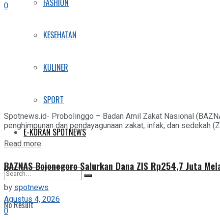
FASHION
0
KESEHATAN
KULINER
SPORT
Spotnews.id- Probolinggo – Badan Amil Zakat Nasional (BAZN
penghimpunan dan pendayagunaan zakat, infak, dan sedekah (ZIS
E-KORAN SPOTNEWS
Details
Read more
BAZNAS Bojonegoro Salurkan Dana ZIS Rp254,7 Juta Mel
by
spotnews
Agustus 4, 2026
No Result
0