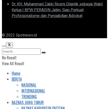
Dr. KH. Muhammad Zakki Resmi Dilantik sebagai Wakil
Ketua I BPW PERADIN Jatim, Siap Perkuat
Profesionalisme dan Pengabdian Advokat
© 2022 Spotnews.id
No Result
View All Result
Home
BERITA
NASIONAL
INTERNASIONAL
TRENDING
BAZNAS JAWA TIMUR
BAZNAS KABUPATEN PACITAN