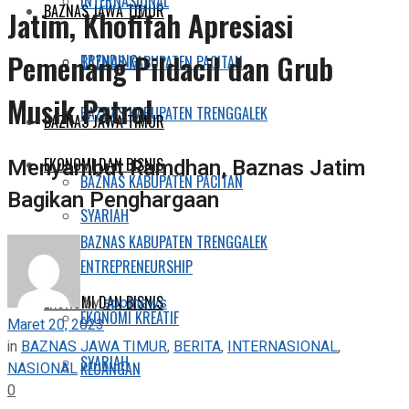
INTERNASIONAL
BAZNAS JAWA TIMUR
Jatim, Khofifah Apresiasi
Pemenang Pildacil dan Grub
TRENDING
BAZNAS KABUPATEN PACITAN
Musik Patrol
BAZNAS KABUPATEN TRENGGALEK
BAZNAS JAWA TIMUR
Menyambut Ramdhan, Baznas Jatim
EKONOMI DAN BISNIS
BAZNAS KABUPATEN PACITAN
Bagikan Penghargaan
SYARIAH
BAZNAS KABUPATEN TRENGGALEK
ENTREPRENEURSHIP
EKONOMI DAN BISNIS
by
spotnews
EKONOMI KREATIF
Maret 20, 2023
in
BAZNAS JAWA TIMUR
,
BERITA
,
INTERNASIONAL
,
SYARIAH
NASIONAL
KEUANGAN
0