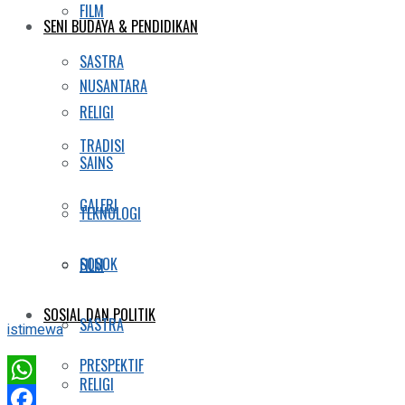
FILM
SENI BUDAYA & PENDIDIKAN
SASTRA
NUSANTARA
RELIGI
TRADISI
SAINS
GALERI
TEKNOLOGI
SOSOK
FILM
SOSIAL DAN POLITIK
SASTRA
istimewa
PRESPEKTIF
RELIGI
WhatsApp