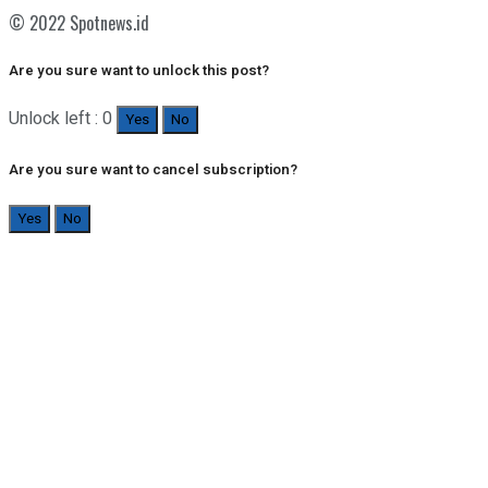
© 2022 Spotnews.id
Are you sure want to unlock this post?
Unlock left : 0
Yes
No
Are you sure want to cancel subscription?
Yes
No