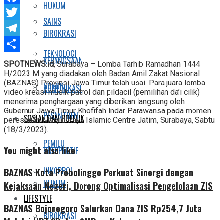
HUKUM
Facebook
SAINS
Twitter
BIROKRASI
Telegram
TEKNOLOGI
Share
KEBANGSAAN
SPOTNEWS.id
, Surabaya – Lomba Tarhib Ramadhan 1444
H/2023 M yang diadakan oleh Badan Amil Zakat Nasional
(BAZNAS) Provinsi Jawa Timur telah usai. Para juara lomba
SOSOK
KOMUNIKASI
video kreasi musik patrol dan pildacil (pemilihan da’i cilik)
menerima penghargaan yang diberikan langsung oleh
Gubernur Jawa Timur Khofifah Indar Parawansa pada momen
PESANTREN
SOSIAL DAN POLITIK
peresmian Masjid Raya Islamic Centre Jatim, Surabaya, Sabtu
(18/3/2023).
PEMILU
You might also like
PRESPEKTIF
INKOPPOL
BAZNAS Kota Probolinggo Perkuat Sinergi dengan
HUKUM
Kejaksaan Negeri, Dorong Optimalisasi Pengelolaan ZIS
LIFESTYLE
BAZNAS Bojonegoro Salurkan Dana ZIS Rp254,7 Juta
BIROKRASI