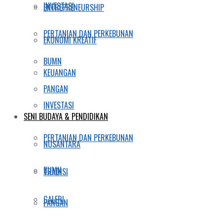
INVESTASI
ENTREPRENEURSHIP
PERTANIAN DAN PERKEBUNAN
EKONOMI KREATIF
BUMN
KEUANGAN
PANGAN
INVESTASI
SENI BUDAYA & PENDIDIKAN
PERTANIAN DAN PERKEBUNAN
NUSANTARA
BUMN
TRADISI
GALERI
PANGAN