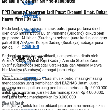
Melalui UPZ SD dan SMP se-Kabupaten
FASHION
PPEI Dorong Pesantren Jadi Pusat Ekonomi Umat, Bukan
KEBANGSAAN
KESEHATAN
Hanya Pusat Dakwah
Pada lomba video kreasi musik patrol, juara pertama diraih
KOMUNIKASI
KULINER
oleh grup musik patrol Bulan Purnama (Sidoarjo), diikuti oleh
grup patrol Al-Ikhlas (Surabaya) sebagai juara kedua, dan grup
patrol SDI Al-Azhar Kelapa Gading (Surabaya) sebagai juara
SPORT
PESANTREN
ketiga.
Sedangkan pada lomba pildacil, juara pertama diraih oleh
E-KORAN SPOTNEWS
Ananda Kholid Dinarul Fajri (Kediri), Ananda Ghaitsa Zaen
PEMILU
Syarif (Situbondo) sebagai juara kedua, dan Ananda Marwa
Nur Mauliya (Surabaya) sebagai juara ketiga.
INKOPPOL
Para juara lomba video kreasi musik patrol masing-masing
mendapatkan uang pembinaan dari BAZNAS Jatim. Juara
pertama mendapatkan uang pembinaan sebesar Rp 5.000.000
No Result
untuk juara pertama, juara kedua mendapatkan Rp 4.000.000,
LIFESTYLE
dan juara ketiga mendapatkan Rp 3.000.000.
View All Result
Selanjutnya, untuk lomba pildacil juara pertama mendapatkan