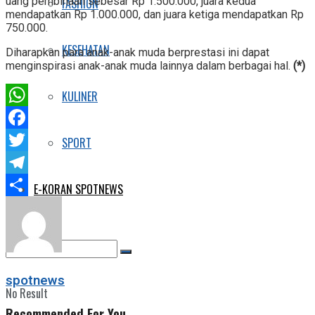
uang pembinaan sebesar Rp 1.500.000, juara kedua
FASHION
mendapatkan Rp 1.000.000, dan juara ketiga mendapatkan Rp
750.000.
KESEHATAN
Diharapkan para anak-anak muda berprestasi ini dapat
menginspirasi anak-anak muda lainnya dalam berbagai hal.
(*)
KULINER
WhatsApp
Facebook
SPORT
Twitter
Telegram
E-KORAN SPOTNEWS
Share
spotnews
No Result
Recommended For You