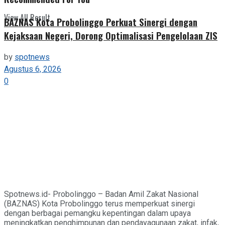
View All Result
BAZNAS Kota Probolinggo Perkuat Sinergi dengan
Kejaksaan Negeri, Dorong Optimalisasi Pengelolaan ZIS
by
spotnews
Agustus 6, 2026
0
Spotnews.id- Probolinggo – Badan Amil Zakat Nasional
(BAZNAS) Kota Probolinggo terus memperkuat sinergi
dengan berbagai pemangku kepentingan dalam upaya
meningkatkan penghimpunan dan pendayagunaan zakat, infak,