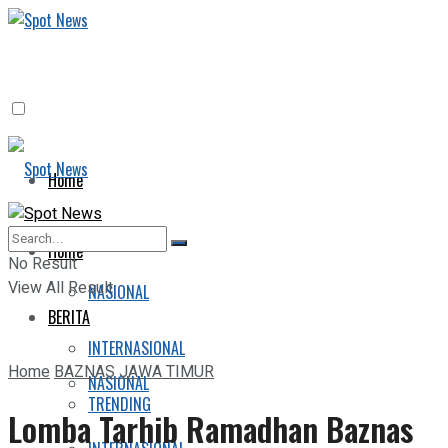
Home
BERITA
Home
No Result
View All Result
NASIONAL
BERITA
INTERNASIONAL
Home
BAZNAS JAWA TIMUR
NASIONAL
TRENDING
Lomba Tarhib Ramadhan Baznas