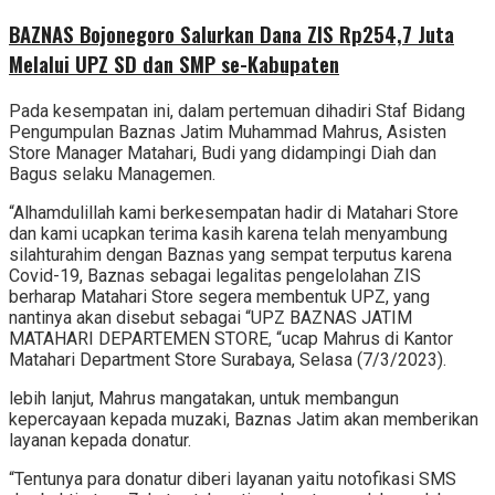
BAZNAS Bojonegoro Salurkan Dana ZIS Rp254,7 Juta
Melalui UPZ SD dan SMP se-Kabupaten
Pada kesempatan ini, dalam pertemuan dihadiri Staf Bidang
Pengumpulan Baznas Jatim Muhammad Mahrus, Asisten
Store Manager Matahari, Budi yang didampingi Diah dan
Bagus selaku Managemen.
“Alhamdulillah kami berkesempatan hadir di Matahari Store
dan kami ucapkan terima kasih karena telah menyambung
silahturahim dengan Baznas yang sempat terputus karena
Covid-19, Baznas sebagai legalitas pengelolahan ZIS
berharap Matahari Store segera membentuk UPZ, yang
nantinya akan disebut sebagai “UPZ BAZNAS JATIM
MATAHARI DEPARTEMEN STORE, “ucap Mahrus di Kantor
Matahari Department Store Surabaya, Selasa (7/3/2023).
lebih lanjut, Mahrus mangatakan, untuk membangun
kepercayaan kepada muzaki, Baznas Jatim akan memberikan
layanan kepada donatur.
“Tentunya para donatur diberi layanan yaitu notofikasi SMS