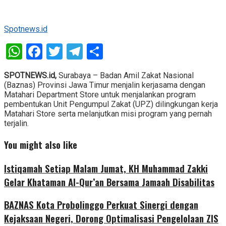
Spotnews.id
WhatsApp
Facebook
Twitter
Telegram
Share
SPOTNEWS.id,
Surabaya – Badan Amil Zakat Nasional
(Baznas) Provinsi Jawa Timur menjalin kerjasama dengan
Matahari Department Store untuk menjalankan program
pembentukan Unit Pengumpul Zakat (UPZ) dilingkungan kerja
Matahari Store serta melanjutkan misi program yang pernah
terjalin.
You might also like
Istiqamah Setiap Malam Jumat, KH Muhammad Zakki
Gelar Khataman Al-Qur’an Bersama Jamaah Disabilitas
BAZNAS Kota Probolinggo Perkuat Sinergi dengan
Kejaksaan Negeri, Dorong Optimalisasi Pengelolaan ZIS