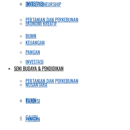
INVESTASI
ENTREPRENEURSHIP
PERTANIAN DAN PERKEBUNAN
EKONOMI KREATIF
BUMN
KEUANGAN
PANGAN
INVESTASI
SENI BUDAYA & PENDIDIKAN
PERTANIAN DAN PERKEBUNAN
NUSANTARA
BUMN
TRADISI
GALERI
PANGAN