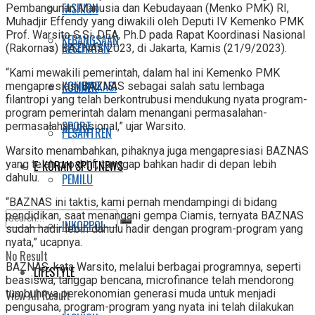
FASHION
Pembangunan Manusia dan Kebudayaan (Menko PMK) RI,
Muhadjir Effendy yang diwakili oleh Deputi IV Kemenko PMK
Prof. Warsito S.Si, DEA, Ph.D pada Rapat Koordinasi Nasional
KEBANGSAAN
KESEHATAN
(Rakornas) BAZNAS 2023, di Jakarta, Kamis (21/9/2023).
“Kami mewakili pemerintah, dalam hal ini Kemenko PMK
KOMUNIKASI
KULINER
mengapresiasi BAZNAS sebagai salah satu lembaga
filantropi yang telah berkontrubusi mendukung nyata program-
program pemerintah dalam menangani permasalahan-
SPORT
permasalahan nasional,” ujar Warsito.
PESANTREN
Warsito menambahkan, pihaknya juga mengapresiasi BAZNAS
yang telah proaktif, tanggap bahkan hadir di depan lebih
E-KORAN SPOTNEWS
dahulu.
PEMILU
“BAZNAS ini taktis, kami pernah mendampingi di bidang
pendidikan, saat menangani gempa Ciamis, ternyata BAZNAS
INKOPPOL
sudah hadir lebih dahulu hadir dengan program-program yang
nyata,” ucapnya.
No Result
BAZNAS, kata Warsito, melalui berbagai programnya, seperti
LIFESTYLE
beasiswa, tanggap bencana, microfinance telah mendorong
tumbuhnya perekonomian generasi muda untuk menjadi
View All Result
pengusaha, program-program yang nyata ini telah dilakukan