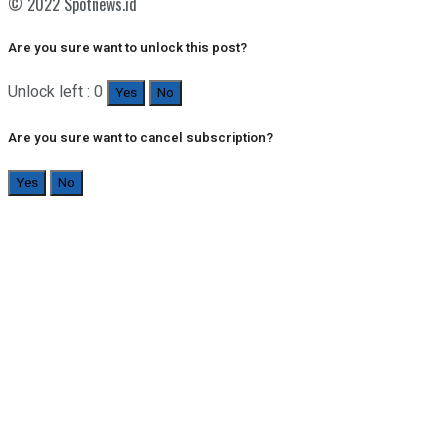
© 2022 Spotnews.id
Are you sure want to unlock this post?
Unlock left : 0
Yes
No
Are you sure want to cancel subscription?
Yes
No