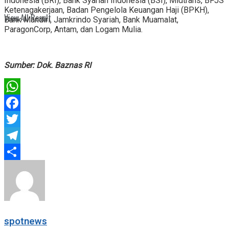
Indonesia (BRI), Bank Syariah Indonesia (BSI), Midtrans, BPJS
Ketenagakerjaan, Badan Pengelola Keuangan Haji (BPKH),
View All Result
Bank Mandiri, Jamkrindo Syariah, Bank Muamalat,
ParagonCorp, Antam, dan Logam Mulia.
Sumber: Dok. Baznas RI
WhatsApp
Facebook
Twitter
Telegram
Share
spotnews