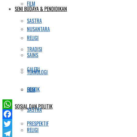
FILM
SENI BUDAYA & PENDIDIKAN
SASTRA
NUSANTARA
RELIGI
TRADISI
SAINS
GALERI
TEKNOLOGI
SOSOK
FILM
SOSIAL DAN POLITIK
SASTRA
WhatsApp
PRESPEKTIF
Facebook
RELIGI
Twitter