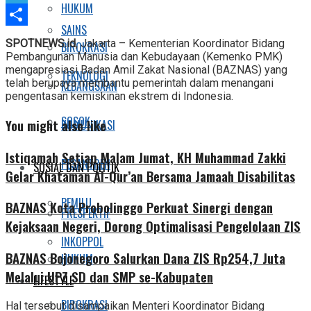
HUKUM
Telegram
SAINS
Share
SPOTNEWS.id
, Jakarta – Kementerian Koordinator Bidang
BIROKRASI
Pembangunan Manusia dan Kebudayaan (Kemenko PMK)
mengapresiasi Badan Amil Zakat Nasional (BAZNAS) yang
TEKNOLOGI
telah berupaya membantu pemerintah dalam menangani
KEBANGSAAN
pengentasan kemiskinan ekstrem di Indonesia.
SOSOK
You might also like
KOMUNIKASI
Istiqamah Setiap Malam Jumat, KH Muhammad Zakki
PESANTREN
SOSIAL DAN POLITIK
Gelar Khataman Al-Qur’an Bersama Jamaah Disabilitas
PEMILU
BAZNAS Kota Probolinggo Perkuat Sinergi dengan
PRESPEKTIF
Kejaksaan Negeri, Dorong Optimalisasi Pengelolaan ZIS
INKOPPOL
BAZNAS Bojonegoro Salurkan Dana ZIS Rp254,7 Juta
HUKUM
Melalui UPZ SD dan SMP se-Kabupaten
LIFESTYLE
BIROKRASI
Hal tersebut disampaikan Menteri Koordinator Bidang