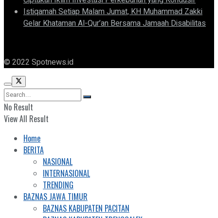
Istiqamah Setiap Malam Jumat, KH Muhammad Zakki
Gelar Khataman Al-Qur’an Bersama Jamaah Disabilitas
© 2022 Spotnews.id
No Result
View All Result
Home
BERITA
NASIONAL
INTERNASIONAL
TRENDING
BAZNAS JAWA TIMUR
BAZNAS KABUPATEN PACITAN