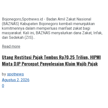
Bojonegoro,Spotnews.id - Badan Amil Zakat Nasional
(BAZNAS) Kabupaten Bojonegoro kembali menunjukkan
komitmennya dalam memperluas manfaat zakat bagi
masyarakat. Kali ini, BAZNAS menyalurkan dana Zakat, Infak,
dan Sedekah (ZIS)...
Details
Read more
Utang Restitusi Pajak Tembus Rp70,25 Triliun, HIPMI
Minta DJP Percepat Penyelesaian Klaim Wajib Pajak
by
spotnews
Agustus 2, 2026
0