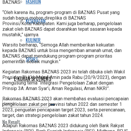
FASHION
BAZNAS.
“Oleh karena itu, program-program di BAZNAS Pusat yang
sudah bagus mohon direplika di BAZNAS
KESEHATAN
Provinsi/Kota/Kabhpaten. Kami juga berharap, pengelolaan
zakat oleh BAZNAS dapat doarahkan tepat sasaran kepada
mustahik,” ujarnya.
KULINER
Warsito berharap, “Semoga Allah memberikan kekuatan
kepada BAZNAS untuk bisa mengemban amanah umat, dan
BAZNAS dapat mendukung program-program prioritas
SPORT
pemerintah sebaik mungkin.”
Kegiatan Rakornas BAZNAS 2023 ini telah dibuka oleh Wakil
Presiden RI KH. Ma’ruf Amin pada Rabu (20/9/2023), dengan
E-KORAN SPOTNEWS
mengusung tema “Integrasi Pengelolaan Zakat dengan
Prinsip 3A: Aman Syar’i, Aman Regulasi, Aman NKRI”.
Rakornas BAZNAS 2023 akan membahas evaluasi pencapaian
pengelolaan zakat per provinsi tahun 2022 dan semester 1
2023, penguatan pencapaian target 2023, serta perencanaan,
target, dan strategi pengelolaan zakat tahun 2024.
No Result
Adapun Rakornas BAZNAS 2023 didukung oleh Bank Rakyat