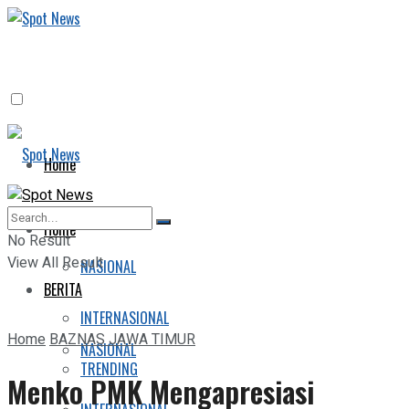
Home
BERITA
Home
No Result
View All Result
NASIONAL
BERITA
INTERNASIONAL
Home
BAZNAS JAWA TIMUR
NASIONAL
TRENDING
Menko PMK Mengapresiasi