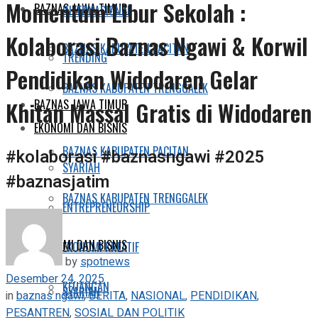
Momentum Libur Sekolah :
BAZNAS JAWA TIMUR
INTERNASIONAL
Kolaborasi Baznas Ngawi & Korwil
BAZNAS KABUPATEN PACITAN
TRENDING
Pendidikan Widodaren Gelar
BAZNAS KABUPATEN TRENGGALEK
BAZNAS JAWA TIMUR
Khitan Massal Gratis di Widodaren
EKONOMI DAN BISNIS
BAZNAS KABUPATEN PACITAN
#kolaborasi #baznasngawi #2025
SYARIAH
#baznasjatim
BAZNAS KABUPATEN TRENGGALEK
ENTREPRENEURSHIP
EKONOMI DAN BISNIS
EKONOMI KREATIF
by
spotnews
Desember 24, 2025
KEUANGAN
SYARIAH
in
baznas ngawi
,
BERITA
,
NASIONAL
,
PENDIDIKAN
,
PESANTREN
,
SOSIAL DAN POLITIK