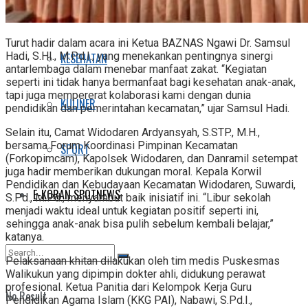
FASHION
Turut hadir dalam acara ini Ketua BAZNAS Ngawi Dr. Samsul
Hadi, S.HI., M.Pd.I., yang menekankan pentingnya sinergi
KESEHATAN
antarlembaga dalam menebar manfaat zakat. “Kegiatan
seperti ini tidak hanya bermanfaat bagi kesehatan anak-anak,
tapi juga mempererat kolaborasi kami dengan dunia
KULINER
pendidikan dan pemerintahan kecamatan,” ujar Samsul Hadi.
Selain itu, Camat Widodaren Ardyansyah, S.STP., M.H.,
bersama Forum Koordinasi Pimpinan Kecamatan
SPORT
(Forkopimcam), Kapolsek Widodaren, dan Danramil setempat
juga hadir memberikan dukungan moral. Kepala Korwil
Pendidikan dan Kebudayaan Kecamatan Widodaren, Suwardi,
E-KORAN SPOTNEWS
S.Pd., M.Pd., menyambut baik inisiatif ini. “Libur sekolah
menjadi waktu ideal untuk kegiatan positif seperti ini,
sehingga anak-anak bisa pulih sebelum kembali belajar,”
katanya.
Pelaksanaan khitan dilakukan oleh tim medis Puskesmas
Walikukun yang dipimpin dokter ahli, didukung perawat
profesional. Ketua Panitia dari Kelompok Kerja Guru
No Result
Pendidikan Agama Islam (KKG PAI), Nabawi, S.Pd.I.,