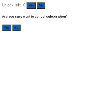
Unlock left : 0
Yes
No
Are you sure want to cancel subscription?
Yes
No