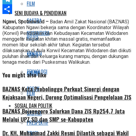
FILM
Telegram
SENI BUDAYA & PENDIDIKAN
Share
SASTRA
Ngawi, Spotnews.id –
Badan Amil Zakat Nasional (BAZNAS)
Kabupaten Ngawi bekerja sama dengan Koordinator Wilayah
NUSANTARA
(Korwil) Pendidikan dan Kebudayaan Kecamatan Widodaren
RELIGI
menggelar kegiatan khitan massal gratis, memanfaatkan
momen libur sekolah akhir tahun. Kegiatan tersebut
dilaksanakan di Aula Korwil Kecamatan Widodaren dan diikuti
TRADISI
SAINS
puluhan anak dari keluarga kurang mampu, dengan dukungan
tenaga medis dari Puskesmas Walikukun.
TEKNOLOGI
GALERI
You might also like
BAZNAS Kota Probolinggo Perkuat Sinergi dengan
SOSOK
FILM
Kejaksaan Negeri, Dorong Optimalisasi Pengelolaan ZIS
SOSIAL DAN POLITIK
BAZNAS Bojonegoro Salurkan Dana ZIS Rp254,7 Juta
SASTRA
Melalui UPZ SD dan SMP se-Kabupaten
PRESPEKTIF
Dr. KH. Muhammad Zakki Resmi Dilantik sebagai Wakil
RELIGI