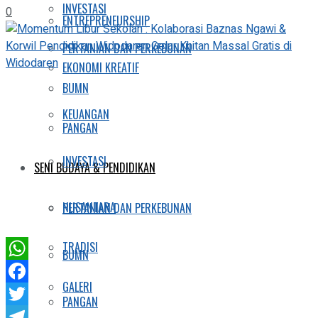
INVESTASI
0
ENTREPRENEURSHIP
PERTANIAN DAN PERKEBUNAN
EKONOMI KREATIF
BUMN
KEUANGAN
PANGAN
INVESTASI
SENI BUDAYA & PENDIDIKAN
NUSANTARA
PERTANIAN DAN PERKEBUNAN
TRADISI
BUMN
WhatsApp
GALERI
Facebook
PANGAN
Twitter