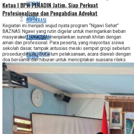
HUKUM
Ketua I BPW PERADIN Jatim, Siap Perkuat
Profesionalisme dan Pengabdian Advokat
SAINS
BIROKRASI
Kegiatan ini menjadi wujud nyata program “Ngawi Sehat”
BAZNAS Ngawi yang rutin digelar untuk meringankan beban
TEKNOLOGI
KEBANGSAAN
masyarakat, sekaligus menjalankan sunnah khitan dengan
aman dan profesional. Para peserta, yang mayoritas siswa
sekolah dasar, tampak antusias meski sempat grogi sebelum
KOMUNIKASI
prosedur dimulai. Sebelum pelaksanaan, acara diawali dengan
SOSOK
doa bersama dan hiburan untuk menciptakan suasana rileks.
PESANTREN
SOSIAL DAN POLITIK
PEMILU
PRESPEKTIF
INKOPPOL
HUKUM
LIFESTYLE