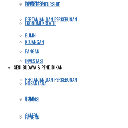
INVESTASI
ENTREPRENEURSHIP
PERTANIAN DAN PERKEBUNAN
EKONOMI KREATIF
BUMN
KEUANGAN
PANGAN
INVESTASI
SENI BUDAYA & PENDIDIKAN
PERTANIAN DAN PERKEBUNAN
NUSANTARA
BUMN
TRADISI
GALERI
PANGAN