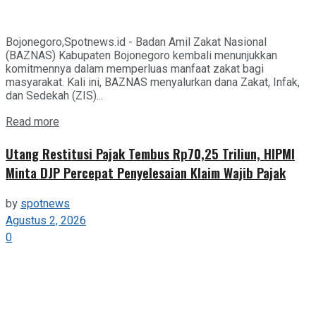
Bojonegoro,Spotnews.id - Badan Amil Zakat Nasional
(BAZNAS) Kabupaten Bojonegoro kembali menunjukkan
komitmennya dalam memperluas manfaat zakat bagi
masyarakat. Kali ini, BAZNAS menyalurkan dana Zakat, Infak,
dan Sedekah (ZIS)...
Details
Read more
Utang Restitusi Pajak Tembus Rp70,25 Triliun, HIPMI
Minta DJP Percepat Penyelesaian Klaim Wajib Pajak
by
spotnews
Agustus 2, 2026
0