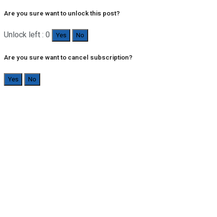
Are you sure want to unlock this post?
Unlock left : 0
Yes
No
Are you sure want to cancel subscription?
Yes
No