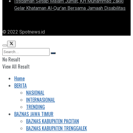
Istiqamah Setiap Malam Jumat, KH Muhammad Zakki
Gelar Khataman Al-Qur’an Bersama Jamaah Disabilitas
© 2022 Spotnews.id
No Result
View All Result
Home
BERITA
NASIONAL
INTERNASIONAL
TRENDING
BAZNAS JAWA TIMUR
BAZNAS KABUPATEN PACITAN
BAZNAS KABUPATEN TRENGGALEK