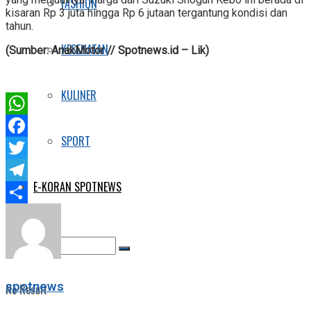
FASHION
kisaran Rp 3 juta hingga Rp 6 jutaan tergantung kondisi dan
tahun.
KESEHATAN
(Sumber: AnakMotor // Spotnews.id – Lik)
KULINER
WhatsApp
SPORT
Facebook
Twitter
E-KORAN SPOTNEWS
Telegram
Share
spotnews
No Result