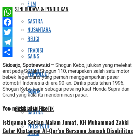
FILM
SENI BUDAYA & PENDIDIKAN
SASTRA
WhatsApp
NUSANTARA
Facebook
RELIGI
Twitter
TRADISI
Telegram
SAINS
Share
Sidoarjo, Spotnews.id –
Shogun Kebo, julukan yang melekat
GALERI
erat pada Suzuki Shogun 110, merupakan salah satu motor
TEKNOLOGI
bebek legendaris yang pernah menggemparkan pasar
otomotif Indonesia di era 90-an. Dirilis pada tahun 1996,
Shogun Kebo hadir sebagai pesaing kuat Honda Supra dan
SOSOK
FILM
Grand yang kala itu mendominasi pasar.
You might also like
SOSIAL DAN POLITIK
SASTRA
Istiqamah Setiap Malam Jumat, KH Muhammad Zakki
PRESPEKTIF
Gelar Khataman Al-Qur’an Bersama Jamaah Disabilitas
RELIGI