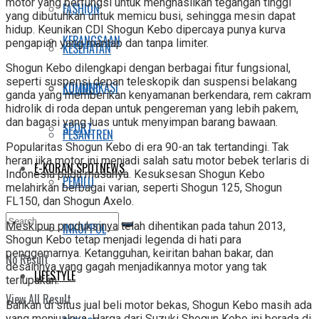
motor yang berfungsi untuk menghasilkan tegangan tinggi
FASHION
yang dibutuhkan untuk memicu busi, sehingga mesin dapat
hidup. Keunikan CDI Shogun Kebo dipercaya punya kurva
KEBANGSAAN
pengapian yang mantap dan tanpa limiter.
KESEHATAN
Shogun Kebo dilengkapi dengan berbagai fitur fungsional,
seperti suspensi depan teleskopik dan suspensi belakang
KOMUNIKASI
KULINER
ganda yang memberikan kenyamanan berkendara, rem cakram
hidrolik di roda depan untuk pengereman yang lebih pakem,
dan bagasi yang luas untuk menyimpan barang bawaan.
SPORT
PESANTREN
Popularitas Shogun Kebo di era 90-an tak tertandingi. Tak
heran jika motor ini menjadi salah satu motor bebek terlaris di
E-KORAN SPOTNEWS
Indonesia pada masanya. Kesuksesan Shogun Kebo
PEMILU
melahirkan berbagai varian, seperti Shogun 125, Shogun
FL150, dan Shogun Axelo.
Meskipun produksinya telah dihentikan pada tahun 2013,
INKOPPOL
Shogun Kebo tetap menjadi legenda di hati para
penggemarnya. Ketangguhan, keiritan bahan bakar, dan
No Result
desainnya yang gagah menjadikannya motor yang tak
LIFESTYLE
terlupakan.
View All Result
Bahkan di situs jual beli motor bekas, Shogun Kebo masih ada
yang menjualnya. Harga dari Suzuki Shogun Kebo ini berada di