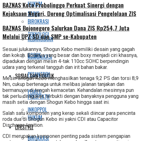
HUKUM
BAZNAS Kota Probolinggo Perkuat Sinergi dengan
Kejaksaan Negeri, Dorong Optimalisasi Pengelolaan ZIS
SAINS
BIROKRASI
BAZNAS Bojonegoro Salurkan Dana ZIS Rp254,7 Juta
TEKNOLOGI
Melalui UPZ SD dan SMP se-Kabupaten
KEBANGSAAN
Sesuai julukannya, Shogun Kebo memiliki desain yang gagah
SOSOK
dan kokoh. Bodinya yang besar dan boxy menjadi ciri khasnya,
KOMUNIKASI
dipadukan dengan mesin 4-tak 110cc SOHC berpendingin
udara yang terkenal tangguh dan irit bahan bakar.
PESANTREN
SOSIAL DAN POLITIK
Mesin Shogun Kebo menghasilkan tenaga 9,2 PS dan torsi 8,9
Nm, cukup bertenaga untuk melibas jalanan tanjakan dan
bermanuver di tengah kemacetan. Kehandalan mesinnya pun
PEMILU
PRESPEKTIF
tak perlu diragukan, terbukti dengan banyaknya pengguna yang
masih setia dengan Shogun Kebo hingga saat ini.
INKOPPOL
Salah satu komponen yang kerap sekali diincar para pencinta
HUKUM
roda dua di Shogun Kebo ini yakni CDI atau Capacitor
Discharge Ignition.
LIFESTYLE
CDI merupakan komponen penting pada sistem pengapian
BIROKRASI