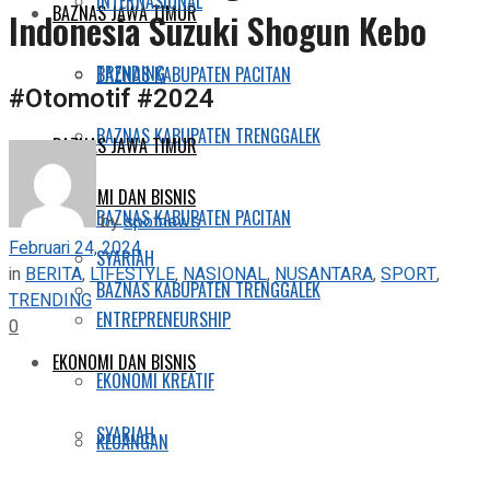
INTERNASIONAL
BAZNAS JAWA TIMUR
Indonesia Suzuki Shogun Kebo
TRENDING
BAZNAS KABUPATEN PACITAN
#Otomotif #2024
BAZNAS KABUPATEN TRENGGALEK
BAZNAS JAWA TIMUR
EKONOMI DAN BISNIS
BAZNAS KABUPATEN PACITAN
by
spotnews
Februari 24, 2024
SYARIAH
in
BERITA
,
LIFESTYLE
,
NASIONAL
,
NUSANTARA
,
SPORT
,
BAZNAS KABUPATEN TRENGGALEK
TRENDING
ENTREPRENEURSHIP
0
EKONOMI DAN BISNIS
EKONOMI KREATIF
SYARIAH
KEUANGAN