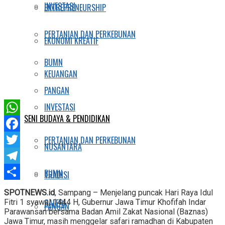
INVESTASI
ENTREPRENEURSHIP
PERTANIAN DAN PERKEBUNAN
EKONOMI KREATIF
BUMN
KEUANGAN
PANGAN
INVESTASI
SENI BUDAYA & PENDIDIKAN
WhatsApp
Facebook
PERTANIAN DAN PERKEBUNAN
NUSANTARA
Twitter
Telegram
BUMN
TRADISI
Share
SPOTNEWS.id
, Sampang – Menjelang puncak Hari Raya Idul
GALERI
Fitri 1 syawal 1444 H, Gubernur Jawa Timur Khofifah Indar
PANGAN
Parawansan bersama Badan Amil Zakat Nasional (Baznas)
Jawa Timur, masih menggelar safari ramadhan di Kabupaten