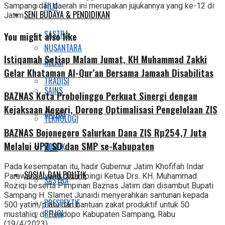
FILM
Sampang dan daerah ini merupakan jujukannya yang ke-12 di
SENI BUDAYA & PENDIDIKAN
Jatim.
SASTRA
You might also like
NUSANTARA
Istiqamah Setiap Malam Jumat, KH Muhammad Zakki
RELIGI
Gelar Khataman Al-Qur’an Bersama Jamaah Disabilitas
TRADISI
SAINS
BAZNAS Kota Probolinggo Perkuat Sinergi dengan
Kejaksaan Negeri, Dorong Optimalisasi Pengelolaan ZIS
GALERI
TEKNOLOGI
BAZNAS Bojonegoro Salurkan Dana ZIS Rp254,7 Juta
Melalui UPZ SD dan SMP se-Kabupaten
SOSOK
FILM
Pada kesempatan itu, hadir Gubernur Jatim Khofifah Indar
SOSIAL DAN POLITIK
Parawansa yang didampingi Ketua Drs. KH. Muhammad
SASTRA
Roziqi beserta Pimpinan Baznas Jatim dan disambut Bupati
Sampang H. Slamet Junaidi menyerahkan santunan kepada
PRESPEKTIF
500 yatim/piatu dan bantuan zakat produktif untuk 50
RELIGI
mustahiq, di Pendopo Kabupaten Sampang, Rabu
(19/4/2023).