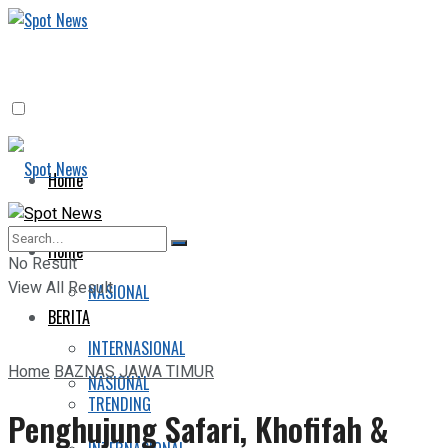
Home
BERITA
Home
No Result
View All Result
NASIONAL
BERITA
INTERNASIONAL
Home
BAZNAS JAWA TIMUR
NASIONAL
TRENDING
Penghujung Safari, Khofifah &