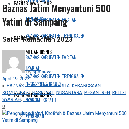
INTERNASIONAL
BAZNAS JAWA TIMUR
Baznas Jatim Menyantuni 500
Yatim di Sampang
TRENDING
BAZNAS KABUPATEN PACITAN
BAZNAS KABUPATEN TRENGGALEK
Safari Ramadhan 2023
BAZNAS JAWA TIMUR
EKONOMI DAN BISNIS
BAZNAS KABUPATEN PACITAN
SYARIAH
by
spotnews
BAZNAS KABUPATEN TRENGGALEK
April 19, 2023
ENTREPRENEURSHIP
in
BAZNAS JAWA TIMUR
,
BERITA
,
KEBANGSAAN
,
KOMUNIKASI
,
NASIONAL
,
NUSANTARA
,
PESANTREN
,
RELIGI
,
EKONOMI DAN BISNIS
SYARIAH
,
TRADISI
EKONOMI KREATIF
0
SYARIAH
KEUANGAN