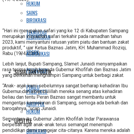
HUKUM
SAINS
BIROKRASI
“Hari ini merupakan safari yang ke 12 di Kabupaten Sampang
TEKNOLOGI
KEBANGSAAN
merupakan insyaallah safari terkahir pada ramadhan tahun
2023, kami menyantuni ratusan yatim piatu dan bantuan zakat
produktif, ” ujar Ketua Baznas Jatim, KH. Muhammad Roziqi,
SOSOK
KOMUNIKASI
Rabu (19/4/2023).
Lebih lanjut, Bupati Sampang, Slamet Junaidi menyampaikan
rasa terima kasih kepada Gubernur Khofifah dan Baznas Jatim
PESANTREN
SOSIAL DAN POLITIK
yang berkenan menghampiri Sampang untuk berbagi zakat.
“Anak- anak kami sebelumnya sangat berharap kehadiran Ibu
PEMILU
PRESPEKTIF
Gubernur dan alhamdulillah mereka senang atas kehadiran
beliau dan tentu Peran Baznas sangat membantu untuk
mengentas kemiskinan di Sampang, semoga ada berkah dan
INKOPPOL
baroqahnya, “ucap Junaidi.
HUKUM
Sementara itu, Gubernur Jatim Khofifah Indar Parawansa
LIFESTYLE
berpesan agar anak-anak terus semangat menempuh
pendidikan demi mengejar cita-citanya. Karena mereka adalah
BIROKRASI