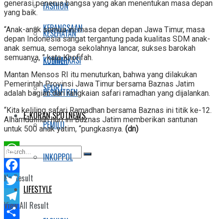
generasi penerus bangsa yang akan menentukan masa depan
FASHION
yang baik.
KEBANGSAAN
“Anak-anak semua ini masa depan depan Jawa Timur, masa
KESEHATAN
depan Indonesia sangat tergantung pada kualitas SDM anak-
anak semua, semoga sekolahnya lancar, sukses barokah
semuanya, ” kata Khofifah.
KOMUNIKASI
KULINER
Mantan Mensos RI itu menuturkan, bahwa yang dilakukan
Pemerintah Provinsi Jawa Timur bersama Baznas Jatim
SPORT
PESANTREN
adalah bagian dari rangkaian safari ramadhan yang dijalankan.
“Kita keliling safari Ramadhan bersama Baznas ini titik ke-12.
E-KORAN SPOTNEWS
Alhamdulillah hari ini Baznas Jatim memberikan santunan
PEMILU
untuk 500 anak yatim, “pungkasnya.
(dn)
INKOPPOL
WhatsApp
No Result
Facebook
LIFESTYLE
Twitter
View All Result
Telegram