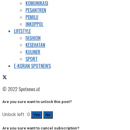
KOMUNIKASI
PESANTREN
PEMILU
INKOPPOL
LIFESTYLE
FASHION
KESEHATAN
KULINER
SPORT
E-KORAN SPOTNEWS
© 2022 Spotnews.id
Are you sure want to unlock this post?
Unlock left : 0
Yes
No
Are you sure want to cancel subscription?