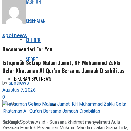
FASHION
Share
KESEHATAN
spotnews
KULINER
Recommended For You
SPORT
Istiqamah Setiap Malam Jumat, KH Muhammad Zakki
Gelar Khataman Al-Qur’an Bersama Jamaah Disabilitas
E-KORAN SPOTNEWS
by
spotnews
Agustus 7, 2026
0
No Result
Sidoarjo,Spotnews.id - Suasana khidmat menyelimuti Aula
Yayasan Pondok Pesantren Mukmin Mandiri, Jalan Graha Tirta,