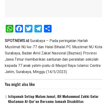
W
F
T
T
S
h
a
wi
el
h
at
ce
tt
e
ar
SPOTNEWS.id
Surabaya – Pada peringatan Harlah
Muslimat NU ke-77 dan Halal Bihalal PC Muslimat NU Kota
s
b
er
gr
e
Surabaya, Badan Amil Zakat Nasional (Baznas) Provinsi
A
o
a
Jawa Timur memberikan santunan dan peralatan sekolah
p
o
m
kepada 77 anak yatim-piatu di Masjid Raya Islamic Centre
p
k
Jatim, Surabaya, Minggu (14/5/2023).
You might also like
Istiqamah Setiap Malam Jumat, KH Muhammad Zakki Gelar
Khataman Al-Qur’an Bersama Jamaah Disabilitas