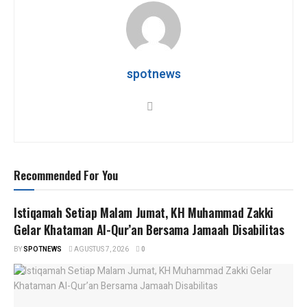
s
b
er
gr
e
A
o
a
p
o
m
p
k
spotnews
Recommended For You
Istiqamah Setiap Malam Jumat, KH Muhammad Zakki
Gelar Khataman Al-Qur’an Bersama Jamaah Disabilitas
BY
SPOTNEWS
AGUSTUS 7, 2026
0