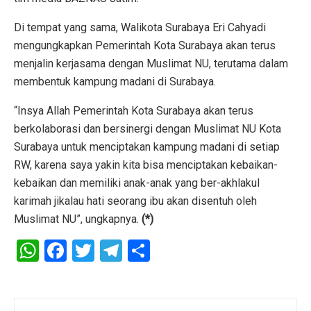
Di tempat yang sama, Walikota Surabaya Eri Cahyadi
mengungkapkan Pemerintah Kota Surabaya akan terus
menjalin kerjasama dengan Muslimat NU, terutama dalam
membentuk kampung madani di Surabaya.
“Insya Allah Pemerintah Kota Surabaya akan terus
berkolaborasi dan bersinergi dengan Muslimat NU Kota
Surabaya untuk menciptakan kampung madani di setiap
RW, karena saya yakin kita bisa menciptakan kebaikan-
kebaikan dan memiliki anak-anak yang ber-akhlakul
karimah jikalau hati seorang ibu akan disentuh oleh
Muslimat NU”, ungkapnya.
(*)
W
F
T
T
S
h
a
wi
el
h
at
ce
tt
e
ar