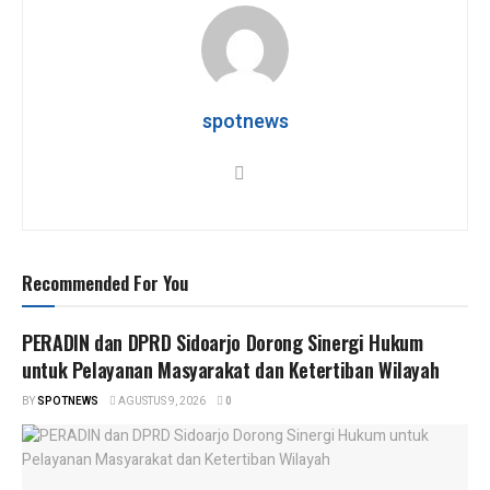
s
b
er
gr
e
A
o
a
p
o
m
p
k
spotnews
Recommended For You
PERADIN dan DPRD Sidoarjo Dorong Sinergi Hukum
untuk Pelayanan Masyarakat dan Ketertiban Wilayah
BY
SPOTNEWS
AGUSTUS 9, 2026
0