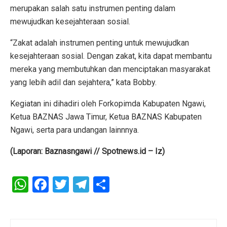
merupakan salah satu instrumen penting dalam
mewujudkan kesejahteraan sosial.
“Zakat adalah instrumen penting untuk mewujudkan
kesejahteraan sosial. Dengan zakat, kita dapat membantu
mereka yang membutuhkan dan menciptakan masyarakat
yang lebih adil dan sejahtera,” kata Bobby.
Kegiatan ini dihadiri oleh Forkopimda Kabupaten Ngawi,
Ketua BAZNAS Jawa Timur, Ketua BAZNAS Kabupaten
Ngawi, serta para undangan lainnnya.
(Laporan: Baznasngawi // Spotnews.id – Iz)
W
F
T
T
S
h
a
wi
el
h
at
ce
tt
e
ar