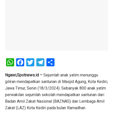
W
F
T
T
S
h
a
wi
el
h
at
ce
tt
e
ar
Ngawi,Spotnews.id –
Sejumlah anak yatim menunggu
giliran mendapatkan santunan di Masjid Agung, Kota Kediri,
s
b
er
gr
e
Jawa Timur, Senin (18/3/2024). Sebanyak 800 anak yatim
A
o
a
perwakilan sejumlah sekolah mendapatkan santunan dari
p
o
m
Badan Amil Zakat Nasional (BAZNAS) dan Lembaga Amil
p
k
Zakat (LAZ) Kota Kediri pada bulan Ramadhan.