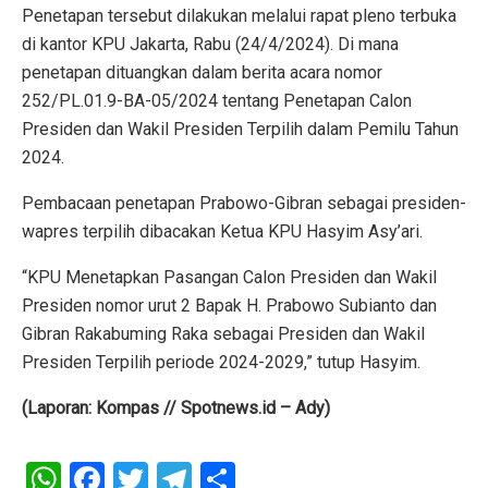
Penetapan tersebut dilakukan melalui rapat pleno terbuka
di kantor KPU Jakarta, Rabu (24/4/2024). Di mana
penetapan dituangkan dalam berita acara nomor
252/PL.01.9-BA-05/2024 tentang Penetapan Calon
Presiden dan Wakil Presiden Terpilih dalam Pemilu Tahun
2024.
Pembacaan penetapan Prabowo-Gibran sebagai presiden-
wapres terpilih dibacakan Ketua KPU Hasyim Asy’ari.
“KPU Menetapkan Pasangan Calon Presiden dan Wakil
Presiden nomor urut 2 Bapak H. Prabowo Subianto dan
Gibran Rakabuming Raka sebagai Presiden dan Wakil
Presiden Terpilih periode 2024-2029,” tutup Hasyim.
(Laporan: Kompas // Spotnews.id – Ady)
W
F
T
T
S