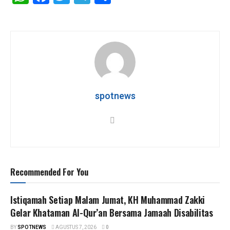
h
a
wi
el
h
at
ce
tt
e
ar
s
b
er
gr
e
A
o
a
p
o
m
p
k
spotnews
Recommended For You
Istiqamah Setiap Malam Jumat, KH Muhammad Zakki
Gelar Khataman Al-Qur’an Bersama Jamaah Disabilitas
BY
SPOTNEWS
AGUSTUS 7, 2026
0