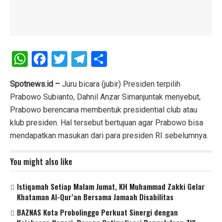
W
F
T
T
S
h
a
wi
el
h
at
ce
tt
e
ar
Spotnews.id –
Juru bicara (jubir) Presiden terpilih
Prabowo Subianto, Dahnil Anzar Simanjuntak menyebut,
s
b
er
gr
e
Prabowo berencana membentuk presidential club atau
A
o
a
klub presiden. Hal tersebut bertujuan agar Prabowo bisa
p
o
m
mendapatkan masukan dari para presiden RI sebelumnya.
p
k
You might also like
Istiqamah Setiap Malam Jumat, KH Muhammad Zakki Gelar
Khataman Al-Qur’an Bersama Jamaah Disabilitas
BAZNAS Kota Probolinggo Perkuat Sinergi dengan