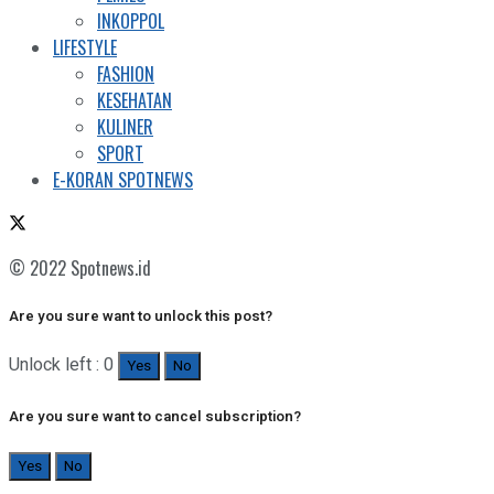
INKOPPOL
LIFESTYLE
FASHION
KESEHATAN
KULINER
SPORT
E-KORAN SPOTNEWS
© 2022 Spotnews.id
Are you sure want to unlock this post?
Unlock left : 0
Yes
No
Are you sure want to cancel subscription?
Yes
No