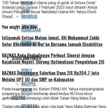
HUKUM
100 Tahun Nahdlatul Ulama yang di gelar di Gelora Delat
Sidaorjo pada Selasa 7 Februari 2023 turut dihadiri Ketua
SAINS
Umum Pengurus Besar Nahdlatul Ulama KH. Yahya Cholil
BIROKRASI
Staquf.
You might also like
TEKNOLOGI
KEBANGSAAN
Istiqamah Setiap Malam Jumat, KH Muhammad Zakki
SOSOK
KOMUNIKASI
Gelar Khataman Al-Qur’an Bersama Jamaah Disabilitas
BAZNAS Kota Probolinggo Perkuat Sinergi dengan
PESANTREN
SOSIAL DAN POLITIK
Kejaksaan Negeri, Dorong Optimalisasi Pengelolaan ZIS
PEMILU
BAZNAS Bojonegoro Salurkan Dana ZIS Rp254,7 Juta
PRESPEKTIF
Melalui UPZ SD dan SMP se-Kabupaten
INKOPPOL
Pada kesempatan ini, Ketum PBNU KH. Yahya menyampaikan
HUKUM
ucapannya dengan berharap abad kedua NU bisa terus
LIFESTYLE
gemilang dan dilindungi oleh Allah Tuhan Yang Maha Esa
BIROKRASI
“Dalam prasangka baik akan rida baik Yang Maha Rahman Yang