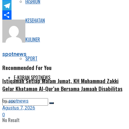
FASHION
Twitter
Telegram
KESEHATAN
Share
KULINER
spotnews
SPORT
Recommended For You
E-KORAN SPOTNEWS
Istiqamah Setiap Malam Jumat, KH Muhammad Zakki
Gelar Khataman Al-Qur’an Bersama Jamaah Disabilitas
by
spotnews
Agustus 7, 2026
0
No Result