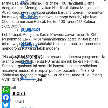
FASHION
Maha Esa, acara puncak Harlah ke-100 Nahdlatul Ulama
dengan tema Mendigdayakan Nahdlatul Ulama Menjemput
Abad Kedua Menuju Kebangkitan Baru merupakan momentum
KEBANGSAAN
KESEHATAN
istimewa, semuanya istimewa, semoga berkah,” ujar Kyai
Cholil ditemui usai Puncak Harlah 100 Tahun NU, Selasa
(7/2/2023).
KOMUNIKASI
KULINER
Lebih lanjut, Pengurus Kadin Provinsi Jawa Timur Dr. KH.
Muhammad Zakki, M.Si menambahkan, acara ini luar biasa
SPORT
istimewa, satu abad Nahdlatul Ulama merupakan momentum
PESANTREN
mendorong NU yang lebih modern.
E-KORAN SPOTNEWS
“NU adalah organisasi islam besar di Indonesia yang memiliki
PEMILU
jejaring pendidikan. Tentu NU harus masuk ke era kekinian.
Sebab, organisasi ini memiliki banyak jejaring pendidikan,
misalnya madrasah maupun pondok pesantren, “kata KH.
Zakki usai meghadiri resepsi Harlah Satu Abad NU di Ruang
INKOPPOL
VVIP GOR Sidoarjo.
(dn)
No Result
LIFESTYLE
WhatsApp
View All Result
Facebook