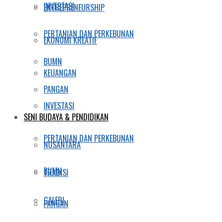
INVESTASI
ENTREPRENEURSHIP
PERTANIAN DAN PERKEBUNAN
EKONOMI KREATIF
BUMN
KEUANGAN
PANGAN
INVESTASI
SENI BUDAYA & PENDIDIKAN
PERTANIAN DAN PERKEBUNAN
NUSANTARA
BUMN
TRADISI
GALERI
PANGAN