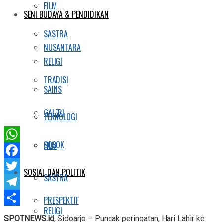
FILM
SENI BUDAYA & PENDIDIKAN
SASTRA
NUSANTARA
RELIGI
TRADISI
SAINS
GALERI
TEKNOLOGI
SOSOK
FILM
WhatsApp
Facebook
SOSIAL DAN POLITIK
SASTRA
Twitter
Telegram
PRESPEKTIF
RELIGI
Share
SPOTNEWS.id
, Sidoarjo – Puncak peringatan, Hari Lahir ke