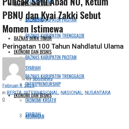
Puncak Satu Abad NU, Ketum
INTERNASIONAL
BAZNAS JAWA TIMUR
PBNU dan Kyai Zakki Sebut
TRENDING
BAZNAS KABUPATEN PACITAN
Momen Istimewa
BAZNAS KABUPATEN TRENGGALEK
BAZNAS JAWA TIMUR
Peringatan 100 Tahun Nahdlatul Ulama
EKONOMI DAN BISNIS
BAZNAS KABUPATEN PACITAN
SYARIAH
BAZNAS KABUPATEN TRENGGALEK
by
spotnews
ENTREPRENEURSHIP
Februari 8, 2023
in
BERITA
,
INTERNASIONAL
,
NASIONAL
,
NUSANTARA
EKONOMI DAN BISNIS
0
EKONOMI KREATIF
SYARIAH
KEUANGAN