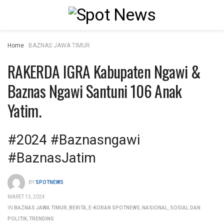
Home
BAZNAS JAWA TIMUR
RAKERDA IGRA Kabupaten Ngawi &
Baznas Ngawi Santuni 106 Anak
Yatim.
#2024 #Baznasngawi
#BaznasJatim
BY
SPOTNEWS
MARET 13, 2024
IN
BAZNAS JAWA TIMUR
,
BERITA
,
E-KORAN SPOTNEWS
,
NASIONAL
,
SOSIAL DAN
POLITIK
,
TRENDING