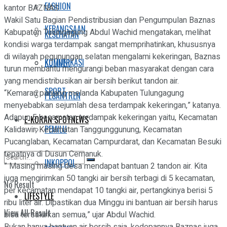
FASHION
kantor BAZNAS.
Wakil Satu Bagian Pendistribusian dan Pengumpulan Baznas
KEBANGSAAN
Kabupaten Tulungagung Abdul Wachid mengatakan, melihat
KESEHATAN
kondisi warga terdampak sangat memprihatinkan, khususnya
di wilayah pegunungan selatan mengalami kekeringan, Baznas
KOMUNIKASI
KULINER
turun membantu mengurangi beban masyarakat dengan cara
yang mendistribusikan air bersih berikut tandon air.
SPORT
“Kemarau panjang melanda Kabupaten Tulungagung
PESANTREN
menyebabkan sejumlah desa terdampak kekeringan,” katanya.
Adapun 5 kecamatan terdampak kekeringan yaitu, Kecamatan
E-KORAN SPOTNEWS
PEMILU
Kalidawir, Kecamatan Tanggunggunung, Kecamatan
Pucanglaban, Kecamatan Campurdarat, dan Kecamatan Besuki
tepatnya di Dusun Cemanuk.
INKOPPOL
” Masing masing desa mendapat bantuan 2 tandon air. Kita
juga mengirimkan 50 tangki air bersih terbagi di 5 kecamatan,
No Result
per kecamatan mendapat 10 tangki air, pertangkinya berisi 5
LIFESTYLE
ribu liter air. Dipastikan dua Minggu ini bantuan air bersih harus
View All Result
bisa tersalurkan semua,” ujar Abdul Wachid.
Bukan hanya bantuan air bersih saja, kedepannya Baznas juga