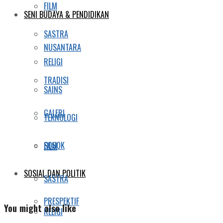
FILM
SENI BUDAYA & PENDIDIKAN
SASTRA
NUSANTARA
RELIGI
TRADISI
SAINS
GALERI
TEKNOLOGI
SOSOK
FILM
SOSIAL DAN POLITIK
SASTRA
PRESPEKTIF
You might also like
RELIGI