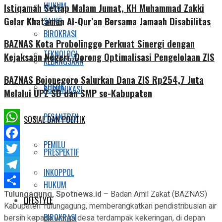
HUKUM
Istiqamah Setiap Malam Jumat, KH Muhammad Zakki
Gelar Khataman Al-Qur’an Bersama Jamaah Disabilitas
SAINS
BIROKRASI
BAZNAS Kota Probolinggo Perkuat Sinergi dengan
TEKNOLOGI
Kejaksaan Negeri, Dorong Optimalisasi Pengelolaan ZIS
KEBANGSAAN
BAZNAS Bojonegoro Salurkan Dana ZIS Rp254,7 Juta
SOSOK
KOMUNIKASI
Melalui UPZ SD dan SMP se-Kabupaten
PESANTREN
SOSIAL DAN POLITIK
WhatsApp
PEMILU
Facebook
PRESPEKTIF
Twitter
INKOPPOL
Telegram
HUKUM
Tulungagung, Spotnews.id –
Badan Amil Zakat (BAZNAS)
Share
LIFESTYLE
Kabupaten Tulungagung, memberangkatkan pendistribusian air
BIROKRASI
bersih kepada warga desa terdampak kekeringan, di depan