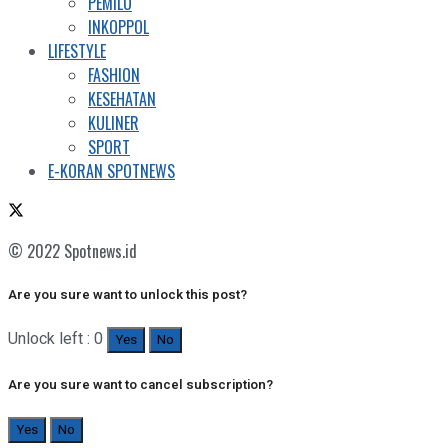
PEMILU
INKOPPOL
LIFESTYLE
FASHION
KESEHATAN
KULINER
SPORT
E-KORAN SPOTNEWS
© 2022 Spotnews.id
Are you sure want to unlock this post?
Unlock left : 0
Yes
No
Are you sure want to cancel subscription?
Yes
No