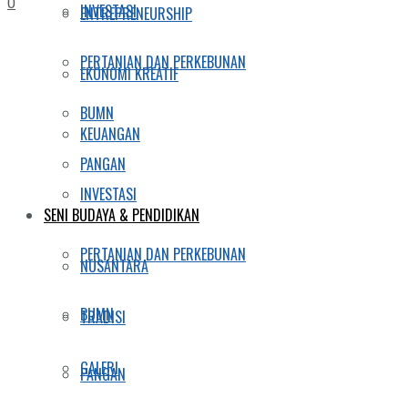
0
INVESTASI
ENTREPRENEURSHIP
PERTANIAN DAN PERKEBUNAN
EKONOMI KREATIF
BUMN
KEUANGAN
PANGAN
INVESTASI
SENI BUDAYA & PENDIDIKAN
PERTANIAN DAN PERKEBUNAN
NUSANTARA
BUMN
TRADISI
GALERI
PANGAN