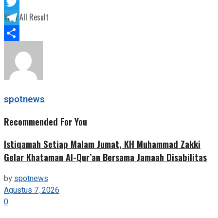
Facebook
View All Result
Twitter
Telegram
Share
spotnews
Recommended For You
Istiqamah Setiap Malam Jumat, KH Muhammad Zakki
Gelar Khataman Al-Qur’an Bersama Jamaah Disabilitas
by
spotnews
Agustus 7, 2026
0