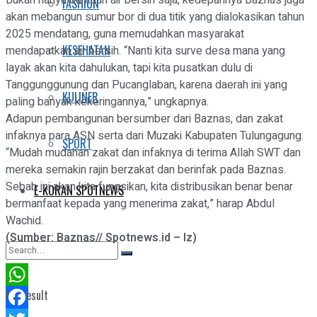
FASHION
akan mebangun sumur bor di dua titik yang dialokasikan tahun
2025 mendatang, guna memudahkan masyarakat
KESEHATAN
mendapatkan air bersih. “Nanti kita surve desa mana yang
layak akan kita dahulukan, tapi kita pusatkan dulu di
Tanggunggunung dan Pucanglaban, karena daerah ini yang
KULINER
paling banyak kekeringannya,” ungkapnya.
Adapun pembangunan bersumber dari Baznas, dan zakat
infaknya para ASN serta dari Muzaki Kabupaten Tulungagung.
SPORT
“Mudah mudahan zakat dan infaknya di terima Allah SWT dan
mereka semakin rajin berzakat dan berinfak pada Baznas.
Sebab ini akan kita fungsikan, kita distribusikan benar benar
E-KORAN SPOTNEWS
bermanfaat kepada yang menerima zakat,” harap Abdul
Wachid.
(Sumber: Baznas// Spotnews.id – Iz)
No Result
WhatsApp