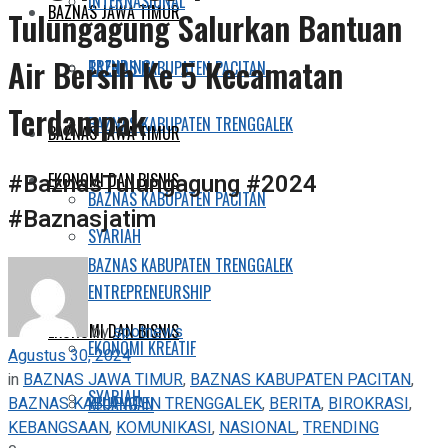
INTERNASIONAL
BAZNAS JAWA TIMUR
Tulungagung Salurkan Bantuan
Air Bersih Ke 5 Kecamatan
TRENDING
BAZNAS KABUPATEN PACITAN
Terdampak
BAZNAS KABUPATEN TRENGGALEK
BAZNAS JAWA TIMUR
#BaznasTulungagung #2024
EKONOMI DAN BISNIS
BAZNAS KABUPATEN PACITAN
#Baznasjatim
SYARIAH
BAZNAS KABUPATEN TRENGGALEK
ENTREPRENEURSHIP
EKONOMI DAN BISNIS
by
spotnews
EKONOMI KREATIF
Agustus 30, 2024
in
BAZNAS JAWA TIMUR
,
BAZNAS KABUPATEN PACITAN
,
SYARIAH
BAZNAS KABUPATEN TRENGGALEK
,
BERITA
,
BIROKRASI
,
KEUANGAN
KEBANGSAAN
,
KOMUNIKASI
,
NASIONAL
,
TRENDING