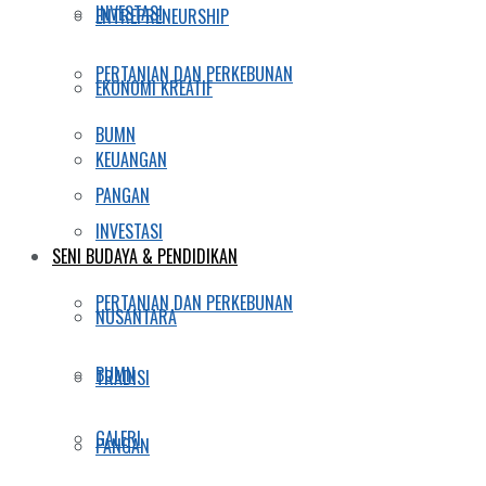
INVESTASI
ENTREPRENEURSHIP
PERTANIAN DAN PERKEBUNAN
EKONOMI KREATIF
BUMN
KEUANGAN
PANGAN
INVESTASI
SENI BUDAYA & PENDIDIKAN
PERTANIAN DAN PERKEBUNAN
NUSANTARA
BUMN
TRADISI
GALERI
PANGAN