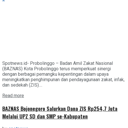
Spotnews.id- Probolinggo – Badan Amil Zakat Nasional
(BAZNAS) Kota Probolinggo terus memperkuat sinergi
dengan berbagai pemangku kepentingan dalam upaya
meningkatkan penghimpunan dan pendayagunaan zakat, infak,
dan sedekah (ZIS)....
Details
Read more
BAZNAS Bojonegoro Salurkan Dana ZIS Rp254,7 Juta
Melalui UPZ SD dan SMP se-Kabupaten