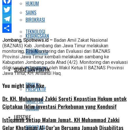
WhatsApp
HUKUM
Facebook
SAINS
Twitter
BIROKRASI
Telegram
TEKNOLOGI
KEBANGSAAN
Share
Jombang, Spotnews.id –
Badan Amil Zakat Nasional
(BAZNAS) Kab. Jombang dan Jawa Timur melakukan
SOSOK
monitoring, Tim Monitoring dan Evaluasi dari BAZNAS
KOMUNIKASI
Provinsi Jawa Timur kembali melakukan sambang ke
Kabupaten Jombang pada Ahad (4/2). Monitoring dan evaluasi
PESANTREN
dilaksanakan langsung oleh Wakil Ketua II BAZNAS Provinsi
SOSIAL DAN POLITIK
Jawa Timur, KH. Ahsanul Haq.
PEMILU
You might also like
PRESPEKTIF
Dr. KH. Muhammad Zakki Soroti Kepastian Hukum untuk
INKOPPOL
Ciptakan Iklim Investasi Perkebunan yang Kondusif
HUKUM
LIFESTYLE
Istiqamah Setiap Malam Jumat, KH Muhammad Zakki
Gelar Khataman Al-Qur’an Bersama Jamaah Disabilitas
BIROKRASI