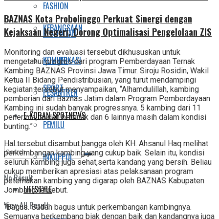
FASHION
BAZNAS Kota Probolinggo Perkuat Sinergi dengan
KEBANGSAAN
Kejaksaan Negeri, Dorong Optimalisasi Pengelolaan ZIS
KESEHATAN
Monitoring dan evaluasi tersebut dikhususkan untuk
KOMUNIKASI
KULINER
mengetahui progres dari program Pemberdayaan Ternak
Kambing BAZNAS Provinsi Jawa Timur. Siroju Rosidin, Wakil
Ketua II Bidang Pendistribusian, yang turut mendampingi
SPORT
kegiatan tersebut menyampaikan, “Alhamdulillah, kambing
PESANTREN
pemberian dari Baznas Jatim dalam Program Pemberdayaan
Kambing ini sudah banyak progressnya. 5 kambing dari 11
E-KORAN SPOTNEWS
penerima, sudah beranak dan 6 lainnya masih dalam kondisi
PEMILU
bunting.”
Hal tersebut disambut bangga oleh KH. Ahsanul Haq melihat
perkembangan kambing yang cukup baik. Selain itu, kondisi
INKOPPOL
seluruh kambing juga sehat,serta kandang yang bersih. Beliau
cukup memberikan apresiasi atas pelaksanaan program
No Result
peternakan kambing yang digarap oleh BAZNAS Kabupaten
LIFESTYLE
Jombang tersebut.
View All Result
“Bagus. Sudah bagus untuk perkembangan kambingnya.
Semuanya berkembang biak dengan baik dan kandangnya juga