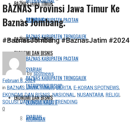
INTERNASIONAL
BAZNAS JAWA TIMUR
BAZNAS Provinsi Jawa Timur Ke
Baznas Jombang.
TRENDING
BAZNAS KABUPATEN PACITAN
BAZNAS KABUPATEN TRENGGALEK
#BaznasJombang #BaznasJatim #2024
BAZNAS JAWA TIMUR
EKONOMI DAN BISNIS
BAZNAS KABUPATEN PACITAN
SYARIAH
by
spotnews
BAZNAS KABUPATEN TRENGGALEK
Februari 8, 2024
ENTREPRENEURSHIP
in
BAZNAS JAWA TIMUR
,
BERITA
,
E-KORAN SPOTNEWS
,
EKONOMI DAN BISNIS
,
NASIONAL
,
NUSANTARA
,
RELIGI
,
EKONOMI DAN BISNIS
SOLUSI DAN INSPIRASI
,
TRENDING
EKONOMI KREATIF
0
SYARIAH
KEUANGAN