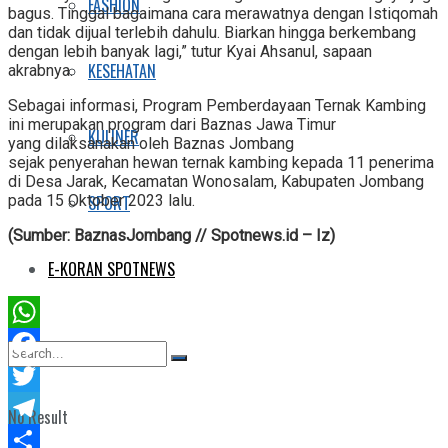
FASHION
bagus. Tinggal bagaimana cara merawatnya dengan Istiqomah
dan tidak dijual terlebih dahulu. Biarkan hingga berkembang
dengan lebih banyak lagi,” tutur Kyai Ahsanul, sapaan
KESEHATAN
akrabnya.
Sebagai informasi, Program Pemberdayaan Ternak Kambing
ini merupakan program dari Baznas Jawa Timur
KULINER
yang dilaksanakan oleh Baznas Jombang
sejak penyerahan hewan ternak kambing kepada 11 penerima
di Desa Jarak, Kecamatan Wonosalam, Kabupaten Jombang
pada 15 Oktober 2023 lalu.
SPORT
(Sumber: BaznasJombang // Spotnews.id – Iz)
E-KORAN SPOTNEWS
WhatsApp
Facebook
Twitter
No Result
Telegram