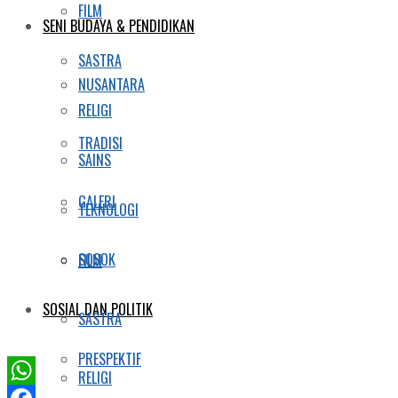
FILM
SENI BUDAYA & PENDIDIKAN
SASTRA
NUSANTARA
RELIGI
TRADISI
SAINS
GALERI
TEKNOLOGI
SOSOK
FILM
SOSIAL DAN POLITIK
SASTRA
PRESPEKTIF
RELIGI