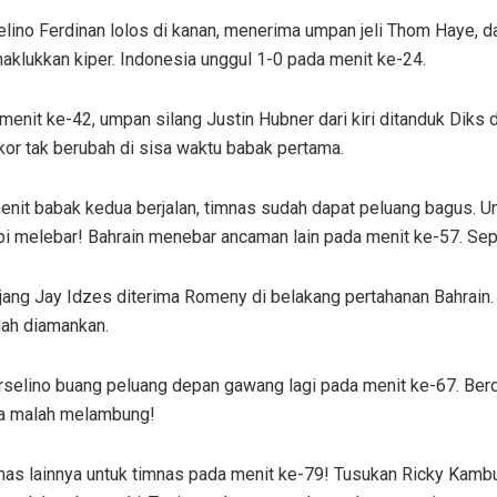
lino Ferdinan lolos di kanan, menerima umpan jeli Thom Haye,
aklukkan kiper. Indonesia unggul 1-0 pada menit ke-24.
nit ke-42, umpan silang Justin Hubner dari kiri ditanduk Diks d
kor tak berubah di sisa waktu babak pertama.
nit babak kedua berjalan, timnas sudah dapat peluang bagus. U
pi melebar! Bahrain menebar ancaman lain pada menit ke-57. Se
ang Jay Idzes diterima Romeny di belakang pertahanan Bahrain. 
ah diamankan.
rselino buang peluang depan gawang lagi pada menit ke-67. Be
a malah melambung!
as lainnya untuk timnas pada menit ke-79! Tusukan Ricky Kambua