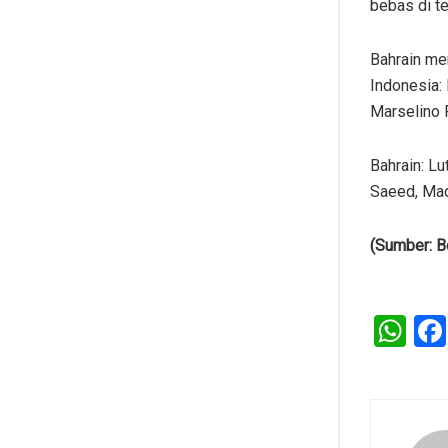
bebas di t
Bahrain me
Indonesia:
Marselino F
Bahrain: Lu
Saeed, Mad
(Sumber: B
W
h
at
s