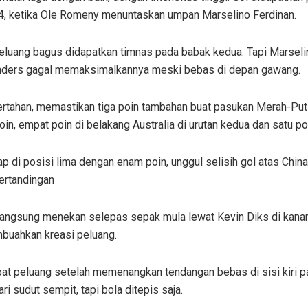
4, ketika Ole Romeny menuntaskan umpan Marselino Ferdinan.
eluang bagus didapatkan timnas pada babak kedua. Tapi Marseli
jnders gagal memaksimalkannya meski bebas di depan gawang.
ertahan, memastikan tiga poin tambahan buat pasukan Merah-Putih
in, empat poin di belakang Australia di urutan kedua dan satu poi
ap di posisi lima dengan enam poin, unggul selisih gol atas China
ertandingan
langsung menekan selepas sepak mula lewat Kevin Diks di kanan 
uahkan kreasi peluang.
at peluang setelah memenangkan tendangan bebas di sisi kiri
ri sudut sempit, tapi bola ditepis saja.