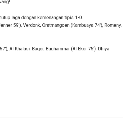
wang!
nutup laga dengan kemenangan tipis 1-0.
(Jenner 59′), Verdonk, Oratmangoen (Kambuaya 74′), Romeny,
67′), Al Khalasi, Baqer, Bughammar (Al Eker 75′), Dhiya