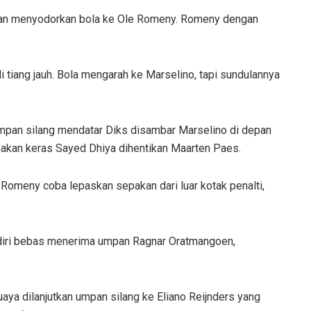
 dan menyodorkan bola ke Ole Romeny. Romeny dengan
i tiang jauh. Bola mengarah ke Marselino, tapi sundulannya
mpan silang mendatar Diks disambar Marselino di depan
pakan keras Sayed Dhiya dihentikan Maarten Paes.
Romeny coba lepaskan sepakan dari luar kotak penalti,
rdiri bebas menerima umpan Ragnar Oratmangoen,
ya dilanjutkan umpan silang ke Eliano Reijnders yang