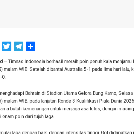
F
T
T
S
a
wi
el
h
ce
tt
e
ar
id –
Timnas Indonesia berhasil meraih poin penuh kala menjamu B
) malam WIB. Setelah dibantai Australia 5-1 pada lima hari lalu
b
er
gr
e
-0.
o
a
o
m
menghadapi Bahrain di Stadion Utama Gelora Bung Karno, Selasa
k
) malam WIB, pada lanjutan Ronde 3 Kualifikasi Piala Dunia 202
ama butuh kemenangan untuk menjaga asa lolos, dengan masin
enam poin dari tujuh laga.
ulai laga dengan baik, dengan intensitas tinggi. Gol didapatkan