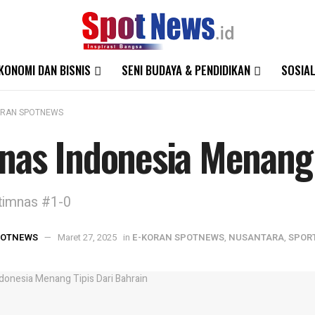
KONOMI DAN BISNIS
SENI BUDAYA & PENDIDIKAN
SOSIAL
ORAN SPOTNEWS
nas Indonesia Menang 
timnas #1-0
POTNEWS
Maret 27, 2025
in
E-KORAN SPOTNEWS
,
NUSANTARA
,
SPOR