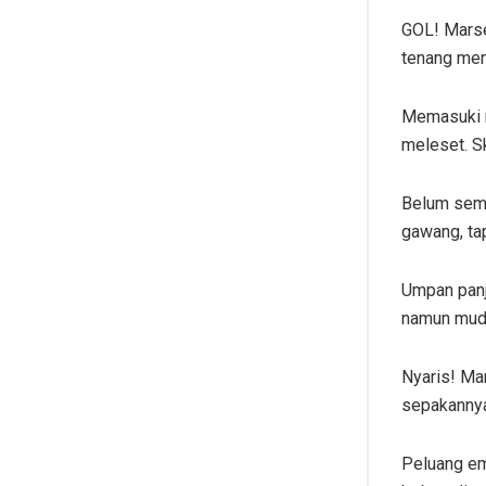
GOL! Marse
tenang men
Memasuki me
meleset. S
Belum seme
gawang, ta
Umpan panj
namun mud
Nyaris! Ma
sepakanny
Peluang em