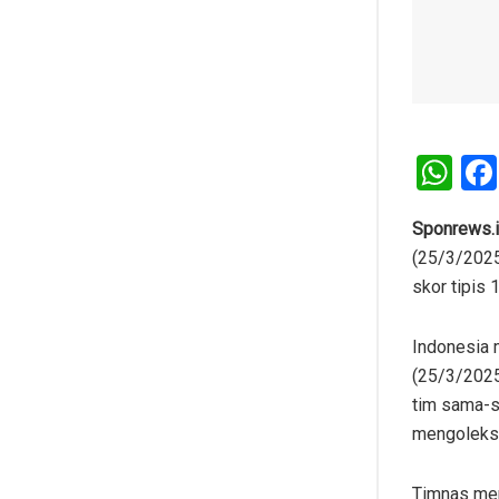
W
h
at
Sponrews.
(25/3/2025
s
skor tipis 1
A
p
Indonesia 
p
(25/3/2025
tim sama-s
mengoleksi 
Timnas mem