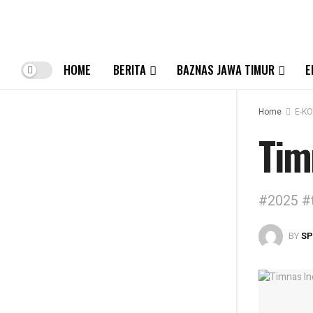
HOME
BERITA
BAZNAS JAWA TIMUR
E
Home
E-K
Tim
#2025 #
BY
S