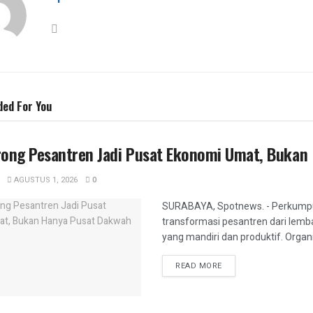
o
a
o
m
k
ed For You
rong Pesantren Jadi Pusat Ekonomi Umat, Bukan
AGUSTUS 1, 2026
0
SURABAYA, Spotnews. - Perkumpul
transformasi pesantren dari lem
yang mandiri dan produktif. Organ
DETAILS
READ MORE