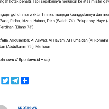
engah kotak penalti. Tapi sepakannya meluncur ke atas mistar ga
ngejar gol di sisa waktu. Timnas menjaga keunggulannya dan me
 Paes, Ridho, Idzes, Hubner, Diks (Walsh 74′), Pelupessy, Haye 
erdinan (Eliano 73′)
tfalla, Abduljabbar, Al Aswad, Al Hayam, Al Humaidan (Al Romaihi 
an (Abdulkarim 75′), Marhoon
olanews // Spontews.id – us)
F
T
T
S
a
wi
el
h
ce
tt
e
ar
b
er
gr
e
spotnews