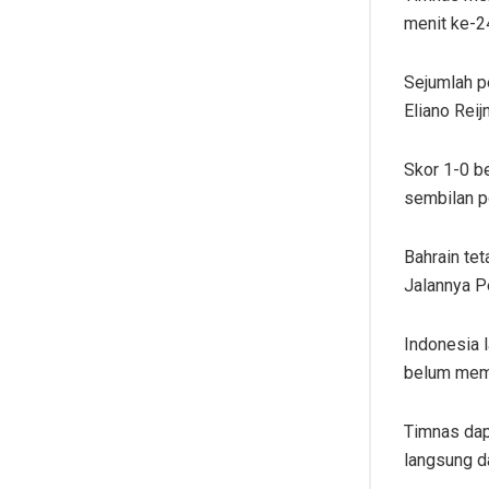
menit ke-2
Sejumlah p
Eliano Rei
Skor 1-0 b
sembilan po
Bahrain tet
Jalannya P
Indonesia 
belum memb
Timnas dap
langsung da